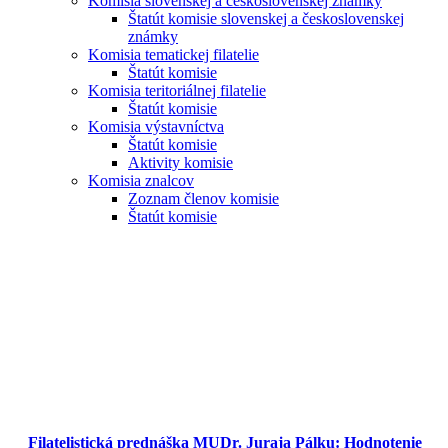
Komisia slovenskej a československej známky
Štatút komisie slovenskej a československej
známky
Komisia tematickej filatelie
Štatút komisie
Komisia teritoriálnej filatelie
Štatút komisie
Komisia výstavníctva
Štatút komisie
Aktivity komisie
Komisia znalcov
Zoznam členov komisie
Štatút komisie
Filatelistická prednáška MUDr. Juraja Pálku: Hodnotenie