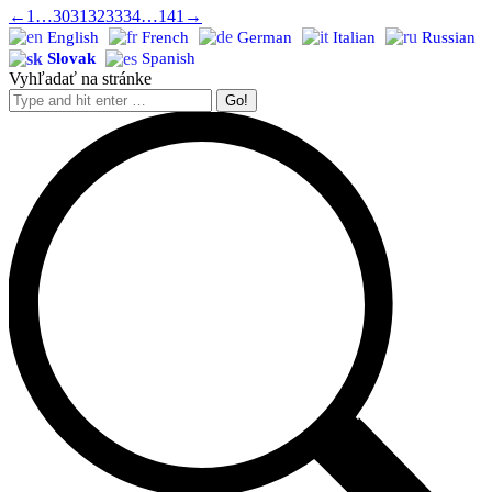
←
1
…
30
31
32
33
34
…
141
→
English
French
German
Italian
Russian
Slovak
Spanish
Vyhľadať na stránke
Search: