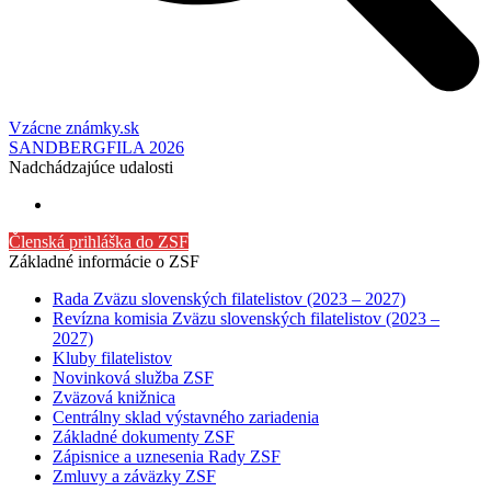
Vzácne známky.sk
SANDBERGFILA 2026
Nadchádzajúce udalosti
Členská prihláška do ZSF
Základné informácie o ZSF
Rada Zväzu slovenských filatelistov (2023 – 2027)
Revízna komisia Zväzu slovenských filatelistov (2023 –
2027)
Kluby filatelistov
Novinková služba ZSF
Zväzová knižnica
Centrálny sklad výstavného zariadenia
Základné dokumenty ZSF
Zápisnice a uznesenia Rady ZSF
Zmluvy a záväzky ZSF