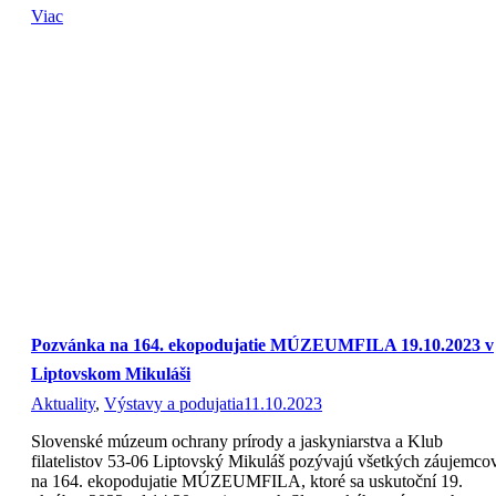
Viac
Pozvánka na 164. ekopodujatie MÚZEUMFILA 19.10.2023 v
Liptovskom Mikuláši
Aktuality
,
Výstavy a podujatia
11.10.2023
Slovenské múzeum ochrany prírody a jaskyniarstva a Klub
filatelistov 53-06 Liptovský Mikuláš pozývajú všetkých záujemco
na 164. ekopodujatie MÚZEUMFILA, ktoré sa uskutoční 19.