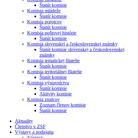
Štatút komisie
Komisia mládeže
Štatút komisie
Komisia porotcov
Štatút komisie
Komisia poštovej histórie
Štatút komisie
Komisia slovenskej a československej známky
Štatút komisie slovenskej a československej
známky
Komisia tematickej filatelie
Štatút komisie
Komisia teritoriálnej filatelie
Štatút komisie
Komisia výstavníctva
Štatút komisie
Aktivity komisie
Komisia znalcov
Zoznam členov komisie
Štatút komisie
Aktuality
Členstvo v ZSF
Výstavy a podujatia
Výstavy