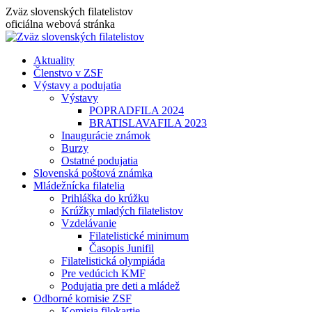
Skip
Zväz slovenských filatelistov
to
oficiálna webová stránka
content
Aktuality
Členstvo v ZSF
Výstavy a podujatia
Výstavy
POPRADFILA 2024
BRATISLAVAFILA 2023
Inaugurácie známok
Burzy
Ostatné podujatia
Slovenská poštová známka
Mládežnícka filatelia
Prihláška do krúžku
Krúžky mladých filatelistov
Vzdelávanie
Filatelistické minimum
Časopis Junifil
Filatelistická olympiáda
Pre vedúcich KMF
Podujatia pre deti a mládež
Odborné komisie ZSF
Komisia filokartie