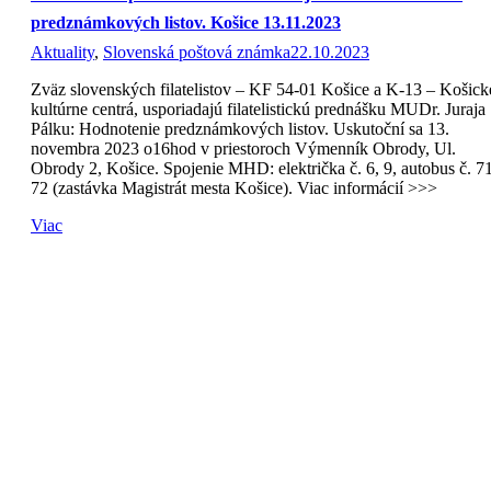
predznámkových listov. Košice 13.11.2023
Aktuality
,
Slovenská poštová známka
22.10.2023
Zväz slovenských filatelistov – KF 54-01 Košice a K-13 – Košick
kultúrne centrá, usporiadajú filatelistickú prednášku MUDr. Juraja
Pálku: Hodnotenie predznámkových listov. Uskutoční sa 13.
novembra 2023 o16hod v priestoroch Výmenník Obrody, Ul.
Obrody 2, Košice. Spojenie MHD: električka č. 6, 9, autobus č. 71
72 (zastávka Magistrát mesta Košice). Viac informácií >>>
Viac