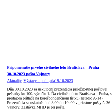
Pripomenutie prvého civilného letu Bratislava – Praha
30.10.2023 pošta Vajnory
Aktuality
,
Výstavy a podujatia
19.10.2023
Dňa 30.10.2023 sa uskutoční prezentácia príležitostnej poštovej
pečiatky ku 100. výročiu 1. Ďa civilného letu Bratislava – Praha, s
predajom prítlače na korešpondenčnom lístku (lietadlo A-14).
Prezentácia sa uskutoční od 8:00 do 10: 00 v priestore pošty č. 36
Vajnory. Zastávka MHD je pri pošte.