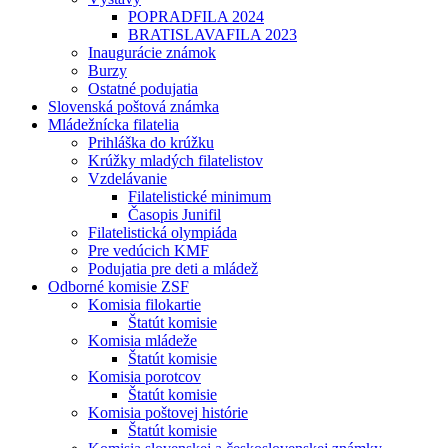
POPRADFILA 2024
BRATISLAVAFILA 2023
Inaugurácie známok
Burzy
Ostatné podujatia
Slovenská poštová známka
Mládežnícka filatelia
Prihláška do krúžku
Krúžky mladých filatelistov
Vzdelávanie
Filatelistické minimum
Časopis Junifil
Filatelistická olympiáda
Pre vedúcich KMF
Podujatia pre deti a mládež
Odborné komisie ZSF
Komisia filokartie
Štatút komisie
Komisia mládeže
Štatút komisie
Komisia porotcov
Štatút komisie
Komisia poštovej histórie
Štatút komisie