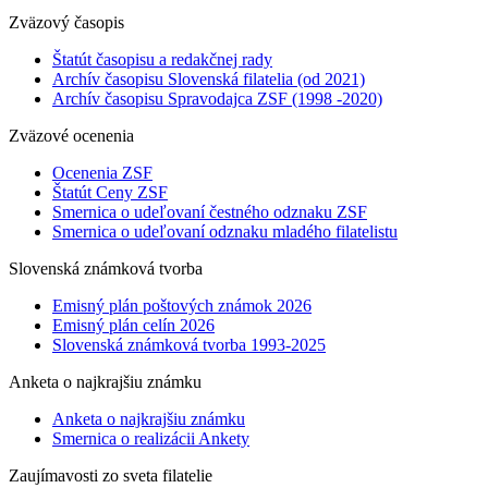
Zväzový časopis
Štatút časopisu a redakčnej rady
Archív časopisu Slovenská filatelia (od 2021)
Archív časopisu Spravodajca ZSF (1998 -2020)
Zväzové ocenenia
Ocenenia ZSF
Štatút Ceny ZSF
Smernica o udeľovaní čestného odznaku ZSF
Smernica o udeľovaní odznaku mladého filatelistu
Slovenská známková tvorba
Emisný plán poštových známok 2026
Emisný plán celín 2026
Slovenská známková tvorba 1993-2025
Anketa o najkrajšiu známku
Anketa o najkrajšiu známku
Smernica o realizácii Ankety
Zaujímavosti zo sveta filatelie