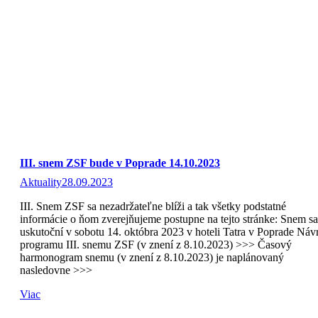
III. snem ZSF bude v Poprade 14.10.2023
Aktuality
28.09.2023
III. Snem ZSF sa nezadržateľne blíži a tak všetky podstatné
informácie o ňom zverejňujeme postupne na tejto stránke: Snem sa
uskutoční v sobotu 14. októbra 2023 v hoteli Tatra v Poprade Náv
programu III. snemu ZSF (v znení z 8.10.2023) >>> Časový
harmonogram snemu (v znení z 8.10.2023) je naplánovaný
nasledovne >>>
Viac