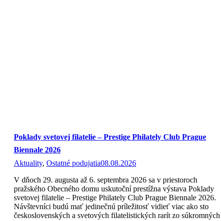
Poklady svetovej filatelie – Prestige Philately Club Prague
Biennale 2026
Aktuality
,
Ostatné podujatia
08.08.2026
V dňoch 29. augusta až 6. septembra 2026 sa v priestoroch
pražského Obecného domu uskutoční prestížna výstava Poklady
svetovej filatelie – Prestige Philately Club Prague Biennale 2026.
Návštevníci budú mať jedinečnú príležitosť vidieť viac ako sto
československých a svetových filatelistických rarít zo súkromných