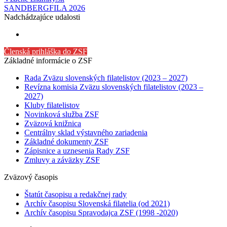
SANDBERGFILA 2026
Nadchádzajúce udalosti
Členská prihláška do ZSF
Základné informácie o ZSF
Rada Zväzu slovenských filatelistov (2023 – 2027)
Revízna komisia Zväzu slovenských filatelistov (2023 –
2027)
Kluby filatelistov
Novinková služba ZSF
Zväzová knižnica
Centrálny sklad výstavného zariadenia
Základné dokumenty ZSF
Zápisnice a uznesenia Rady ZSF
Zmluvy a záväzky ZSF
Zväzový časopis
Štatút časopisu a redakčnej rady
Archív časopisu Slovenská filatelia (od 2021)
Archív časopisu Spravodajca ZSF (1998 -2020)