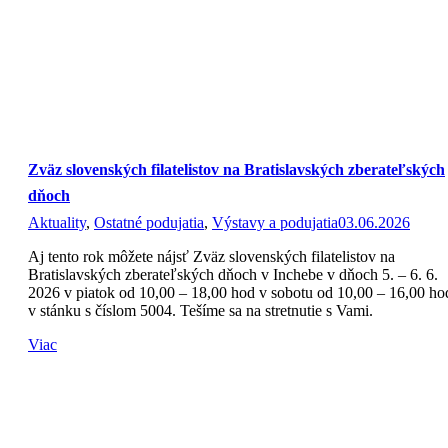
Zväz slovenských filatelistov na Bratislavských zberateľských
dňoch
Aktuality
,
Ostatné podujatia
,
Výstavy a podujatia
03.06.2026
Aj tento rok môžete nájsť Zväz slovenských filatelistov na
Bratislavských zberateľských dňoch v Inchebe v dňoch 5. – 6. 6.
2026 v piatok od 10,00 – 18,00 hod v sobotu od 10,00 – 16,00 ho
v stánku s číslom 5004. Tešíme sa na stretnutie s Vami.
Viac