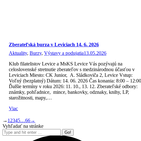
Zberateľská burza v Leviciach 14. 6. 2026
Aktuality
,
Burzy
,
Výstavy a podujatia
13.05.2026
Klub filatelistov Levice a MsKS Levice Vás pozývajú na
celoslovenské stretnutie zberateľov s medzinárodnou účasťou v
Leviciach Miesto: CK Junior, A. Sládkoviča 2, Levice Vstup:
Voľný (bezplatný) Dátum: 14. 06. 2026 Čas konania: 8:00 – 12:0
Ďalšie termíny v roku 2026: 11. 10., 13. 12. Zberateľské odbory:
známky, pohľadnice, mince, bankovky, odznaky, knihy, LP,
starožitnosti, mapy,…
Viac
→
1
2
3
4
5
…
66
→
Vyhľadať na stránke
Search: