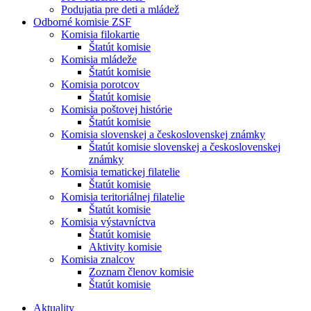
Podujatia pre deti a mládež
Odborné komisie ZSF
Komisia filokartie
Štatút komisie
Komisia mládeže
Štatút komisie
Komisia porotcov
Štatút komisie
Komisia poštovej histórie
Štatút komisie
Komisia slovenskej a československej známky
Štatút komisie slovenskej a československej
známky
Komisia tematickej filatelie
Štatút komisie
Komisia teritoriálnej filatelie
Štatút komisie
Komisia výstavníctva
Štatút komisie
Aktivity komisie
Komisia znalcov
Zoznam členov komisie
Štatút komisie
Aktuality