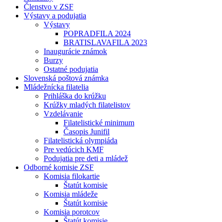
Členstvo v ZSF
Výstavy a podujatia
Výstavy
POPRADFILA 2024
BRATISLAVAFILA 2023
Inaugurácie známok
Burzy
Ostatné podujatia
Slovenská poštová známka
Mládežnícka filatelia
Prihláška do krúžku
Krúžky mladých filatelistov
Vzdelávanie
Filatelistické minimum
Časopis Junifil
Filatelistická olympiáda
Pre vedúcich KMF
Podujatia pre deti a mládež
Odborné komisie ZSF
Komisia filokartie
Štatút komisie
Komisia mládeže
Štatút komisie
Komisia porotcov
Štatút komisie