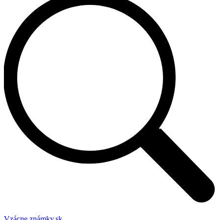
Vzácne známky.sk