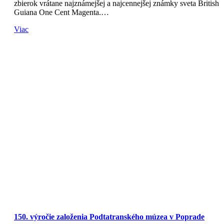
zbierok vrátane najznámejšej a najcennejšej známky sveta British
Guiana One Cent Magenta.…
Viac
150. výročie založenia Podtatranského múzea v Poprade