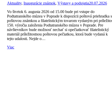
Aktuality
,
Inaugurácie známok
,
Výstavy a podujatia
20.07.2026
Vo štvrtok 6. augusta 2026 od 15.00 bude pri vstupe do
Podtatranského múzea v Poprade k dispozícii poštová priehradka s
poštovou známkou a filatelistickým tovarom vydaným pri príležitos
150. výročia založenia Podtatranského múzea v Poprade. Pre
návštevníkov bude možnosť nechať si opečiatkovať filatelistický
materiál príležitostnou poštovou pečiatkou, ktorá bude vydaná k
tejto udalosti. Nejde o…
Viac