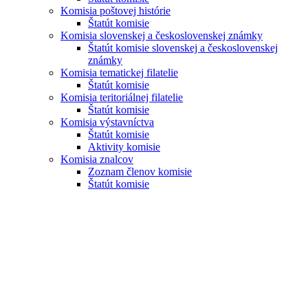
Komisia poštovej histórie
Štatút komisie
Komisia slovenskej a československej známky
Štatút komisie slovenskej a československej
známky
Komisia tematickej filatelie
Štatút komisie
Komisia teritoriálnej filatelie
Štatút komisie
Komisia výstavníctva
Štatút komisie
Aktivity komisie
Komisia znalcov
Zoznam členov komisie
Štatút komisie