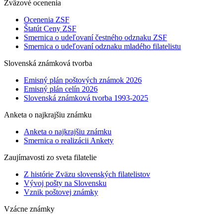
Zväzové ocenenia
Ocenenia ZSF
Štatút Ceny ZSF
Smernica o udeľovaní čestného odznaku ZSF
Smernica o udeľovaní odznaku mladého filatelistu
Slovenská známková tvorba
Emisný plán poštových známok 2026
Emisný plán celín 2026
Slovenská známková tvorba 1993-2025
Anketa o najkrajšiu známku
Anketa o najkrajšiu známku
Smernica o realizácii Ankety
Zaujímavosti zo sveta filatelie
Z histórie Zväzu slovenských filatelistov
Vývoj pošty na Slovensku
Vznik poštovej známky
Vzácne známky