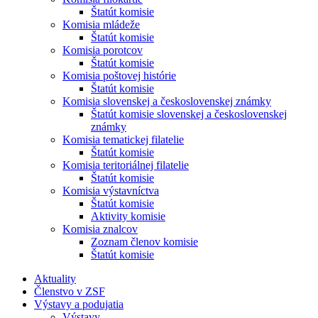
Štatút komisie
Komisia mládeže
Štatút komisie
Komisia porotcov
Štatút komisie
Komisia poštovej histórie
Štatút komisie
Komisia slovenskej a československej známky
Štatút komisie slovenskej a československej
známky
Komisia tematickej filatelie
Štatút komisie
Komisia teritoriálnej filatelie
Štatút komisie
Komisia výstavníctva
Štatút komisie
Aktivity komisie
Komisia znalcov
Zoznam členov komisie
Štatút komisie
Aktuality
Členstvo v ZSF
Výstavy a podujatia
Výstavy