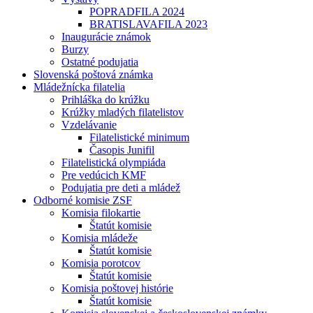
POPRADFILA 2024
BRATISLAVAFILA 2023
Inaugurácie známok
Burzy
Ostatné podujatia
Slovenská poštová známka
Mládežnícka filatelia
Prihláška do krúžku
Krúžky mladých filatelistov
Vzdelávanie
Filatelistické minimum
Časopis Junifil
Filatelistická olympiáda
Pre vedúcich KMF
Podujatia pre deti a mládež
Odborné komisie ZSF
Komisia filokartie
Štatút komisie
Komisia mládeže
Štatút komisie
Komisia porotcov
Štatút komisie
Komisia poštovej histórie
Štatút komisie