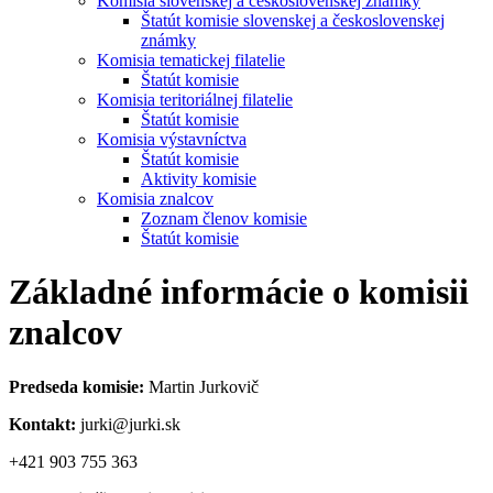
Komisia slovenskej a československej známky
Štatút komisie slovenskej a československej
známky
Komisia tematickej filatelie
Štatút komisie
Komisia teritoriálnej filatelie
Štatút komisie
Komisia výstavníctva
Štatút komisie
Aktivity komisie
Komisia znalcov
Zoznam členov komisie
Štatút komisie
Základné informácie o komisii
znalcov
Predseda komisie:
Martin Jurkovič
Kontakt:
jurki@jurki.sk
+421 903 755 363