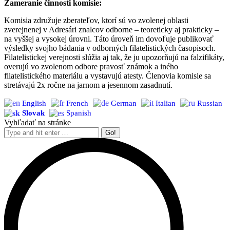
Zameranie činnosti komisie:
Komisia združuje zberateľov, ktorí sú vo zvolenej oblasti
zverejnenej v Adresári znalcov odborne – teoreticky aj prakticky –
na vyššej a vysokej úrovni. Táto úroveň im dovoľuje publikovať
výsledky svojho bádania v odborných filatelistických časopisoch.
Filatelistickej verejnosti slúžia aj tak, že ju upozorňujú na falzifikáty,
overujú vo zvolenom odbore pravosť známok a iného
filatelistického materiálu a vystavujú atesty. Členovia komisie sa
stretávajú 2x ročne na jarnom a jesennom zasadnutí.
English
French
German
Italian
Russian
Slovak
Spanish
Vyhľadať na stránke
Search: