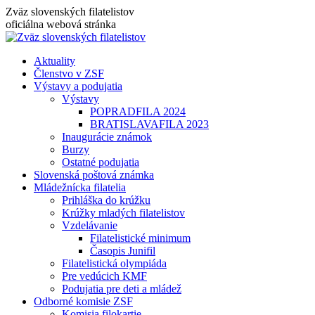
Skip
Zväz slovenských filatelistov
to
oficiálna webová stránka
content
Aktuality
Členstvo v ZSF
Výstavy a podujatia
Výstavy
POPRADFILA 2024
BRATISLAVAFILA 2023
Inaugurácie známok
Burzy
Ostatné podujatia
Slovenská poštová známka
Mládežnícka filatelia
Prihláška do krúžku
Krúžky mladých filatelistov
Vzdelávanie
Filatelistické minimum
Časopis Junifil
Filatelistická olympiáda
Pre vedúcich KMF
Podujatia pre deti a mládež
Odborné komisie ZSF
Komisia filokartie