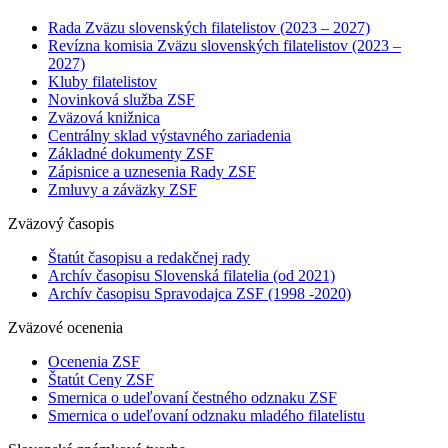
Rada Zväzu slovenských filatelistov (2023 – 2027)
Revízna komisia Zväzu slovenských filatelistov (2023 –
2027)
Kluby filatelistov
Novinková služba ZSF
Zväzová knižnica
Centrálny sklad výstavného zariadenia
Základné dokumenty ZSF
Zápisnice a uznesenia Rady ZSF
Zmluvy a záväzky ZSF
Zväzový časopis
Štatút časopisu a redakčnej rady
Archív časopisu Slovenská filatelia (od 2021)
Archív časopisu Spravodajca ZSF (1998 -2020)
Zväzové ocenenia
Ocenenia ZSF
Štatút Ceny ZSF
Smernica o udeľovaní čestného odznaku ZSF
Smernica o udeľovaní odznaku mladého filatelistu