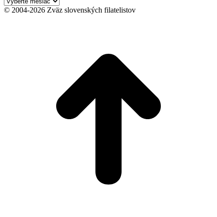
Archív
© 2004-2026 Zväz slovenských filatelistov
t
T