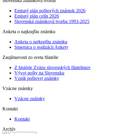
Slovenská známková tvorba
Emisný plán poštových známok 2026
Emisný plán celín 2026
Slovenská známková tvorba 1993-2025
Anketa o najkrajšiu známku
Anketa o najkrajšiu známku
Smernica o realizácii Ankety
Zaujímavosti zo sveta filatelie
Z histórie Zväzu slovenských filatelistov
Vývoj pošty na Slovensku
Vznik poštovej známky
Vzácne známky
Vzácne známky
Kontakt
Kontakt
Archív