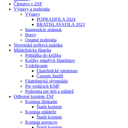
Členstvo v ZSF
Výstavy a podujatia
Výstavy
POPRADFILA 2024
BRATISLAVAFILA 2023
Inaugurácie známok
Burzy
Ostatné podujatia
Slovenská poštová známka
Mládežnícka filatelia
Prihláška do krúžku
Krúžky mladých filatelistov
Vzdelávanie
Filatelistické minimum
Časopis Junifil
Filatelistická olympiáda
Pre vedúcich KMF
Podujatia pre deti a mládež
Odborné komisie ZSF
Komisia filokartie
Štatút komisie
Komisia mládeže
Štatút komisie
Komisia porotcov
Štatút komisie