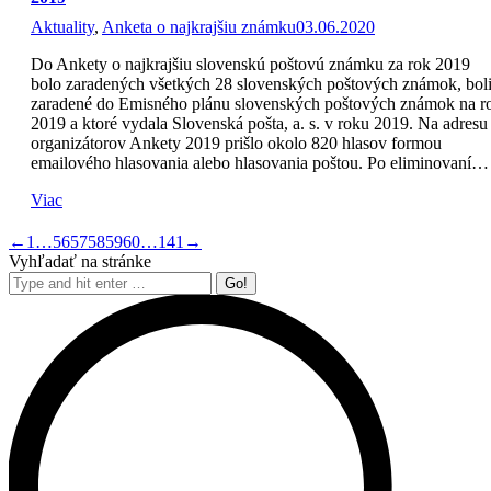
Aktuality
,
Anketa o najkrajšiu známku
03.06.2020
Do Ankety o najkrajšiu slovenskú poštovú známku za rok 2019
bolo zaradených všetkých 28 slovenských poštových známok, bol
zaradené do Emisného plánu slovenských poštových známok na r
2019 a ktoré vydala Slovenská pošta, a. s. v roku 2019. Na adresu
organizátorov Ankety 2019 prišlo okolo 820 hlasov formou
emailového hlasovania alebo hlasovania poštou. Po eliminovaní…
Viac
←
1
…
56
57
58
59
60
…
141
→
Vyhľadať na stránke
Search: