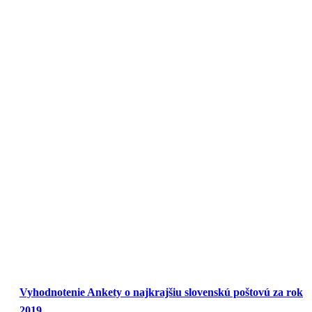
Vyhodnotenie Ankety o najkrajšiu slovenskú poštovú za rok
2019