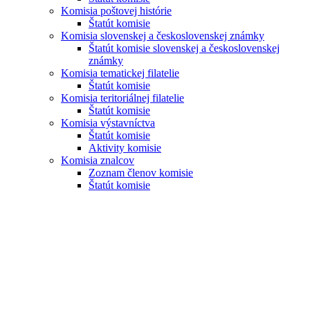
Komisia poštovej histórie
Štatút komisie
Komisia slovenskej a československej známky
Štatút komisie slovenskej a československej
známky
Komisia tematickej filatelie
Štatút komisie
Komisia teritoriálnej filatelie
Štatút komisie
Komisia výstavníctva
Štatút komisie
Aktivity komisie
Komisia znalcov
Zoznam členov komisie
Štatút komisie