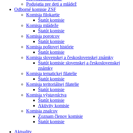
Podujatia pre deti a mládež
Odborné komisie ZSF
Komisia filokartie
Štatút komisie
Komisia mládeže
Štatút komisie
Komisia porotcov
Štatút komisie
Komisia poštovej histórie
Štatút komisie
Komisia slovenskej a československej známky
Štatút komisie slovenskej a československej
známky
Komisia tematickej filatelie
Štatút komisie
Komisia teritoriálnej filatelie
Štatút komisie
Komisia výstavníctva
Štatút komisie
Aktivity komisie
Komisia znalcov
Zoznam členov komisie
Štatút komisie
Aktuality