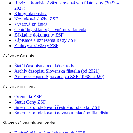
Revízna komisia Zväzu slovenských filatelistov (2023 –
2027)
Kluby filatelistov
Novinková služba ZSF
Zväzová knižnica
Centrálny sklad výstavného zariadenia
Základné dokumenty ZSF
Zápisnice a uznesenia Rady ZSF
Zmluvy a záväzky ZSF
Zväzový časopis
Štatút časopisu a redakčnej rady
Archív časopisu Slovenská filatelia (od 2021)
Archív časopisu Spravodajca ZSF (1998 -2020)
Zväzové ocenenia
Ocenenia ZSF
Štatút Ceny ZSF
Smernica o udeľovaní čestného odznaku ZSF
Smernica o udeľovaní odznaku mladého filatelistu
Slovenská známková tvorba
Emisný plán poštových známok 2026