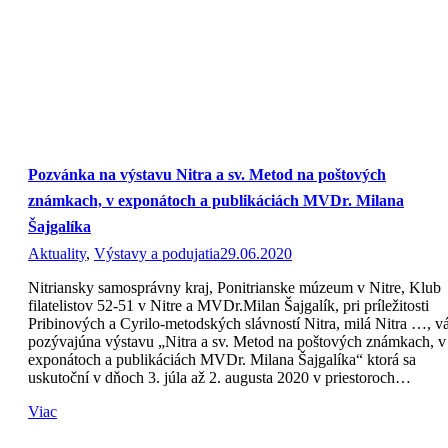
Pozvánka na výstavu Nitra a sv. Metod na poštových
známkach, v exponátoch a publikáciách MVDr. Milana
Šajgalíka
Aktuality
,
Výstavy a podujatia
29.06.2020
Nitriansky samosprávny kraj, Ponitrianske múzeum v Nitre, Klub
filatelistov 52-51 v Nitre a MVDr.Milan Šajgalík, pri príležitosti
Pribinových a Cyrilo-metodských slávností Nitra, milá Nitra …, v
pozývajúna výstavu „Nitra a sv. Metod na poštových známkach, v
exponátoch a publikáciách MVDr. Milana Šajgalíka“ ktorá sa
uskutoční v dňoch 3. júla až 2. augusta 2020 v priestoroch…
Viac