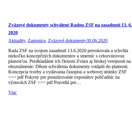
Zväzové dokumenty schválené Radou ZSF na zasadnutí 13. 6.
2020
Aktuality
,
Zapisnice
,
Zväzové dokumenty
30.06.2020
Rada ZSF na svojom zasadnutí 13.6.2020 prerokovala a schvlila
niekoľko koncepčných dokumentov a smerníc s celozväzovou
planosťou. Predkladáme ich členom Zväzu aj širokej verejnosti na
oboznámenie. Dňom schválenia dokumenty vstúpili do platnosti.
Koncepcia tvorby a vydávania časopisu a webovej stránky ZSF
>>> pdf Pokyny pre posudzovanie exponátov pohľadníc na
výstavách ZSF >>> pdf Pravidlá pre…
Viac