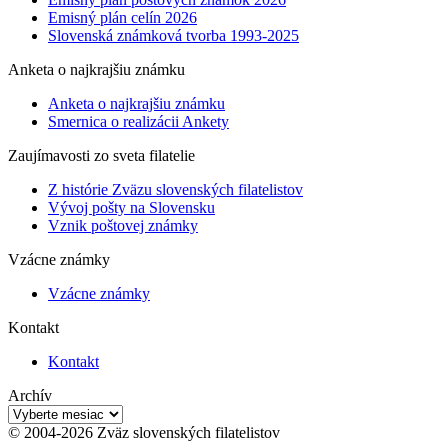
Emisný plán celín 2026
Slovenská známková tvorba 1993-2025
Anketa o najkrajšiu známku
Anketa o najkrajšiu známku
Smernica o realizácii Ankety
Zaujímavosti zo sveta filatelie
Z histórie Zväzu slovenských filatelistov
Vývoj pošty na Slovensku
Vznik poštovej známky
Vzácne známky
Vzácne známky
Kontakt
Kontakt
Archív
Archív
© 2004-2026 Zväz slovenských filatelistov