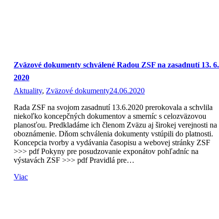
Zväzové dokumenty schválené Radou ZSF na zasadnutí 13. 6.
2020
Aktuality
,
Zväzové dokumenty
24.06.2020
Rada ZSF na svojom zasadnutí 13.6.2020 prerokovala a schvlila
niekoľko koncepčných dokumentov a smerníc s celozväzovou
planosťou. Predkladáme ich členom Zväzu aj širokej verejnosti na
oboznámenie. Dňom schválenia dokumenty vstúpili do platnosti.
Koncepcia tvorby a vydávania časopisu a webovej stránky ZSF
>>> pdf Pokyny pre posudzovanie exponátov pohľadníc na
výstavách ZSF >>> pdf Pravidlá pre…
Viac