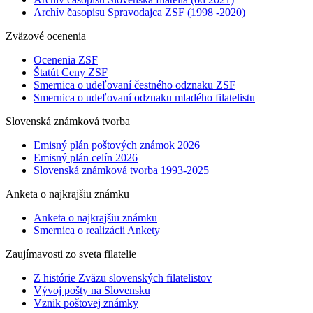
Archív časopisu Spravodajca ZSF (1998 -2020)
Zväzové ocenenia
Ocenenia ZSF
Štatút Ceny ZSF
Smernica o udeľovaní čestného odznaku ZSF
Smernica o udeľovaní odznaku mladého filatelistu
Slovenská známková tvorba
Emisný plán poštových známok 2026
Emisný plán celín 2026
Slovenská známková tvorba 1993-2025
Anketa o najkrajšiu známku
Anketa o najkrajšiu známku
Smernica o realizácii Ankety
Zaujímavosti zo sveta filatelie
Z histórie Zväzu slovenských filatelistov
Vývoj pošty na Slovensku
Vznik poštovej známky