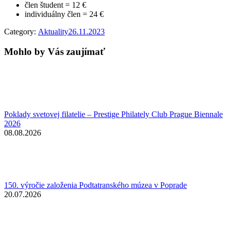
člen študent = 12 €
individuálny člen = 24 €
Category:
Aktuality
26.11.2023
Mohlo by Vás zaujímať
Poklady svetovej filatelie – Prestige Philately Club Prague Biennale
2026
08.08.2026
150. výročie založenia Podtatranského múzea v Poprade
20.07.2026