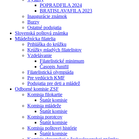
POPRADFILA 2024
BRATISLAVAFILA 2023
Inaugurácie známok
Burzy
Ostatné podujatia
Slovenská poštová známka
Mládežnícka filatelia
Prihláška do krúžku
Krúžky mladých filatelistov
Vzdelávanie
Filatelistické minimum
Časopis Junifil
Filatelistická olympiáda
Pre vedúcich KMF
Podujatia pre deti a mládež
Odborné komisie ZSF
Komisia filokartie
Štatút komisie
Komisia mládeže
Štatút komisie
Komisia porotcov
Štatút komisie
Komisia poštovej histórie
Štatút komisie