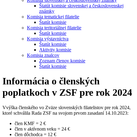
Komisia slovenskej a československej známky
Štatút komisie slovenskej a československej
známky
Komisia tematickej filatelie
Štatút komisie
Komisia teritoriálnej filatelie
Štatút komisie
Komisia výstavníctva
Štatút komisie
Aktivity komisie
Komisia znalcov
Zoznam členov komisie
Štatút komisie
Informácia o členských
poplatkoch v ZSF pre rok 2024
Vvýška členského vo Zväze slovenských filatelistov pre rok 2024,
ktoré schválila Rada ZSF na svojom prvom zasadaní 14.10.2023:
člen KMF = 2 €
člen v aktívnom veku = 24 €
člen dôchodca = 12 €