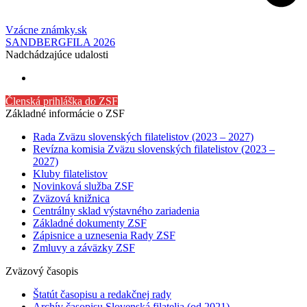
Vzácne známky.sk
SANDBERGFILA 2026
Nadchádzajúce udalosti
Členská prihláška do ZSF
Základné informácie o ZSF
Rada Zväzu slovenských filatelistov (2023 – 2027)
Revízna komisia Zväzu slovenských filatelistov (2023 –
2027)
Kluby filatelistov
Novinková služba ZSF
Zväzová knižnica
Centrálny sklad výstavného zariadenia
Základné dokumenty ZSF
Zápisnice a uznesenia Rady ZSF
Zmluvy a záväzky ZSF
Zväzový časopis
Štatút časopisu a redakčnej rady
Archív časopisu Slovenská filatelia (od 2021)