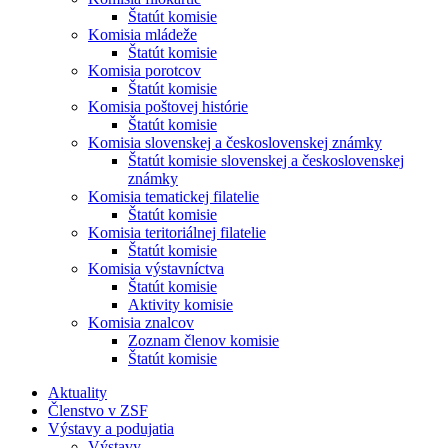
Štatút komisie
Komisia mládeže
Štatút komisie
Komisia porotcov
Štatút komisie
Komisia poštovej histórie
Štatút komisie
Komisia slovenskej a československej známky
Štatút komisie slovenskej a československej
známky
Komisia tematickej filatelie
Štatút komisie
Komisia teritoriálnej filatelie
Štatút komisie
Komisia výstavníctva
Štatút komisie
Aktivity komisie
Komisia znalcov
Zoznam členov komisie
Štatút komisie
Aktuality
Členstvo v ZSF
Výstavy a podujatia
Výstavy