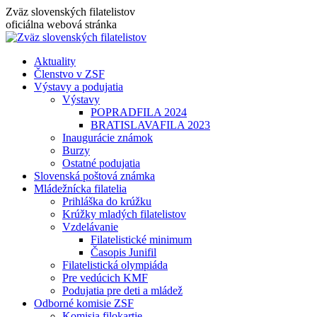
Skip
Zväz slovenských filatelistov
to
oficiálna webová stránka
content
Aktuality
Členstvo v ZSF
Výstavy a podujatia
Výstavy
POPRADFILA 2024
BRATISLAVAFILA 2023
Inaugurácie známok
Burzy
Ostatné podujatia
Slovenská poštová známka
Mládežnícka filatelia
Prihláška do krúžku
Krúžky mladých filatelistov
Vzdelávanie
Filatelistické minimum
Časopis Junifil
Filatelistická olympiáda
Pre vedúcich KMF
Podujatia pre deti a mládež
Odborné komisie ZSF
Komisia filokartie