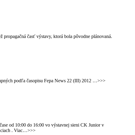
ež propagačná časť výstavy, ktorá bola pôvodne plánovaná.
ostupných podľa časopisu Fepa News 22 (III) 2012 …>>>
v čase od 10:00 do 16:00 vo výstavnej sieni CK Junior v
viciach . Viac…>>>