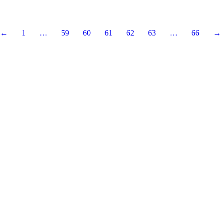
←
1
…
59
60
61
62
63
…
66
→