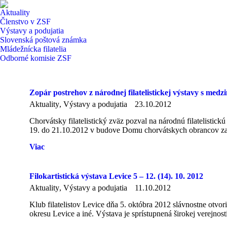
Aktuality
Členstvo v ZSF
Výstavy a podujatia
Slovenská poštová známka
Mládežnícka filatelia
Odborné komisie ZSF
Zopár postrehov z národnej filatelistickej výstavy s 
Aktuality
,
Výstavy a podujatia
23.10.2012
Chorvátsky filatelistický zväz pozval na národnú filatelist
19. do 21.10.2012 v budove Domu chorvátskych obrancov za 
Viac
Filokartistická výstava Levice 5 – 12. (14). 10. 2012
Aktuality
,
Výstavy a podujatia
11.10.2012
Klub filatelistov Levice dňa 5. októbra 2012 slávnostne otvor
okresu Levice a iné. Výstava je sprístupnená širokej verejnos