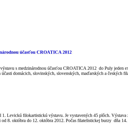
medzinárodnou účasťou CROATICA 2012
ickú výstavu s medzinárodnou účasťou CROATICA 2012 do Puly jeden expo
účasti domácich, slovinských, slovenských, maďarských a českých fi
il 1. Levickú filokartistickú výstavu. Je vystavených 45 plôch. Výstav
ti od 8. októbra do 12. októbra 2012. Počas filatelistickej burzy dňa 