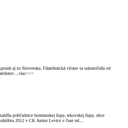
nát aj zo Slovenska. Filatelistická výstav sa uskutočnila od
latelistov…viac>>>
a zahŕňa pohľadnice hontianskej župy, tekovskej župy, obce
14. októbra 2012 v CK Junior Levice v čase od…