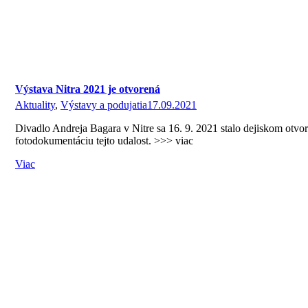
Výstava Nitra 2021 je otvorená
Aktuality
,
Výstavy a podujatia
17.09.2021
Divadlo Andreja Bagara v Nitre sa 16. 9. 2021 stalo dejiskom otvo
fotodokumentáciu tejto udalost. >>> viac
Viac