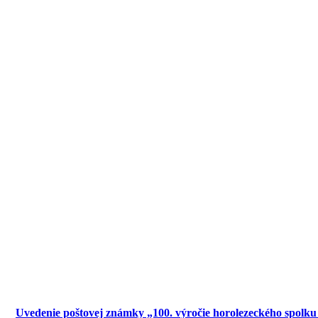
Uvedenie poštovej známky „100. výročie horolezeckého spol