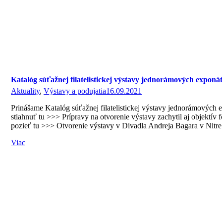
Katalóg súťažnej filatelistickej výstavy jednorámových expo
Aktuality
,
Výstavy a podujatia
16.09.2021
Prinášame Katalóg súťažnej filatelistickej výstavy jednorámových 
stiahnuť tu >>> Prípravy na otvorenie výstavy zachytil aj objektív
pozieť tu >>> Otvorenie výstavy v Divadla Andreja Bagara v Nit
Viac