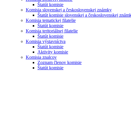
Štatút komisie
Komisia slovenskej a československej známky
Štatút komisie slovenskej a československej znám
Komisia tematickej filatelie
Štatút komisie
Komisia teritoriálnej filatelie
Štatút komisie
Komisia výstavníctva
Štatút komisie
Aktivity komisie
Komisia znalcov
Zoznam členov komisie
Štatút komisie