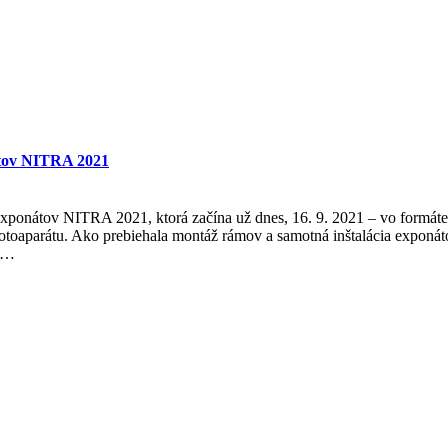
nátov NITRA 2021
exponátov NITRA 2021, ktorá začína už dnes, 16. 9. 2021 – vo formáte
 fotoaparátu. Ako prebiehala montáž rámov a samotná inštalácia exponát
re…