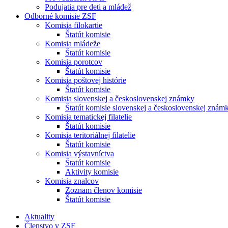
Podujatia pre deti a mládež
Odborné komisie ZSF
Komisia filokartie
Štatút komisie
Komisia mládeže
Štatút komisie
Komisia porotcov
Štatút komisie
Komisia poštovej histórie
Štatút komisie
Komisia slovenskej a československej známky
Štatút komisie slovenskej a československej znám
Komisia tematickej filatelie
Štatút komisie
Komisia teritoriálnej filatelie
Štatút komisie
Komisia výstavníctva
Štatút komisie
Aktivity komisie
Komisia znalcov
Zoznam členov komisie
Štatút komisie
Aktuality
Členstvo v ZSF