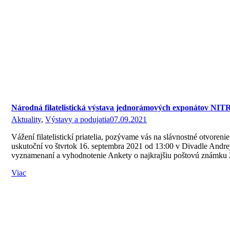
Národná filatelistická výstava jednorámových exponátov NIT
Aktuality
,
Výstavy a podujatia
07.09.2021
Vážení filatelistickí priatelia, pozývame vás na slávnostné otvore
uskutoční vo štvrtok 16. septembra 2021 od 13:00 v Divadle Andr
vyznamenaní a vyhodnotenie Ankety o najkrajšiu poštovú známku 
Viac