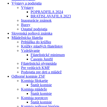
Výstavy a podujatia
Výstavy
POPRADFILA 2024
BRATISLAVAFILA 2023
Inaugurácie známok
Burzy
Ostatné podujatia
Slovenská poštová známka
Mládežnícka filatelia
Prihláška do krúžku
Krúžky mladých filatelistov
Vzdelávanie
Filatelistické minimum
Časopis Junifil
Filatelistická olympiáda
Pre vedúcich KMF
Podujatia pre deti a mládež
Odborné komisie ZSF
Komisia filokartie
Štatút komisie
Komisia mládeže
Štatút komisie
Komisia porotcov
Štatút komisie
Komisia poštovej histórie