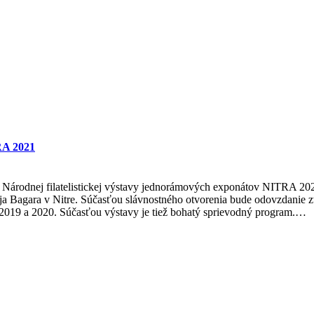
RA 2021
nie Národnej filatelistickej výstavy jednorámových exponátov NITRA 202
eja Bagara v Nitre. Súčasťou slávnostného otvorenia bude odovzdanie 
2019 a 2020. Súčasťou výstavy je tiež bohatý sprievodný program.…