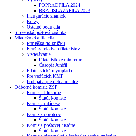
POPRADFILA 2024
BRATISLAVAFILA 2023
Inaugurácie známok
Burzy
Ostatné podujatia
Slovenská poštová známka
Mládežnícka filatelia
Prihláška do krúžku
Krúžky mladých filatelistov
Vzdelávanie
Filatelistické minimum
Časopis Junifil
Filatelistická olympiáda
Pre vedúcich KMF
Podujatia pre deti a mládež
Odborné komisie ZSF
Komisia filokartie
Štatút komisie
Komisia mládeže
Štatút komisie
Komisia porotcov
Štatút komisie
Komisia poštovej histórie
Štatút komisie