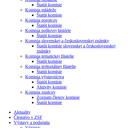
Štatút komisie
Komisia mládeže
Štatút komisie
Komisia porotcov
Štatút komisie
Komisia poštovej histórie
Štatút komisie
Komisia slovenskej a československej známky
Štatút komisie slovenskej a československej
známky
Komisia tematickej filatelie
Štatút komisie
Komisia teritoriálnej filatelie
Štatút komisie
Komisia výstavníctva
Štatút komisie
Aktivity komisie
Komisia znalcov
Zoznam členov komisie
Štatút komisie
Aktuality
Členstvo v ZSF
Výstavy a podujatia
Výstavy