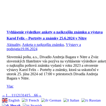
Vyhlásenie výsledkov ankety o najkrajšiu známku a výstava
Karol Felix – Portréty a známky 25.6.2024 v Nitre
Aktuality
,
Anketa o najkrajšiu známku
,
Výstavy a
podujatia
19.06.2024
Slovenská pošta, a.s., Divadlo Andreja Bagara v Nitre a Zväz
slovenských filatelistov vás pozýva na vyhlásenie výsledkov anke
o najkrajšiu poštovú známku vydanú v roku 2023 a otvorenie
výstavy Karol Felix – Portréty a známky, ktorá sa uskutoční v
utorok 25. júna 2024 od 17:00 v priestoroch Divadla Andreja
Bagara v Nitre.
Viac
←
1
…
11
12
13
14
15
…
66
→
English
French
German
Italian
Russian
Slovak
Spanish