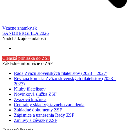
Vzácne známky.sk
SANDBERGFILA 2026
Nadchádzajúce udalosti
Členská prihláška do ZSF
Základné informácie o ZSF
Rada Zväzu slovenských filatelistov (2023 – 2027)
Revízna komisia Zväzu slovenských filatelistov (2023 –
2027)
Kluby filatelistov
Novinková služba ZSF
Zväzová knižnica
Centrálny sklad výstavného zariadenia
Základné dokumenty ZSF
Zápisnice a uznesenia Rady ZSF
Zmluvy a záväzky ZSF