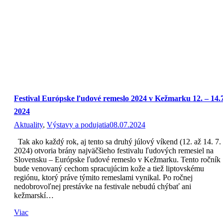
Festival Európske ľudové remeslo 2024 v Kežmarku 12. – 14.7
2024
Aktuality
,
Výstavy a podujatia
08.07.2024
Tak ako každý rok, aj tento sa druhý júlový víkend (12. až 14. 7.
2024) otvoria brány najväčšieho festivalu ľudových remesiel na
Slovensku – Európske ľudové remeslo v Kežmarku. Tento ročník
bude venovaný cechom spracujúcim kože a tiež liptovskému
regiónu, ktorý práve týmito remeslami vynikal. Po ročnej
nedobrovoľnej prestávke na festivale nebudú chýbať ani
kežmarskí…
Viac