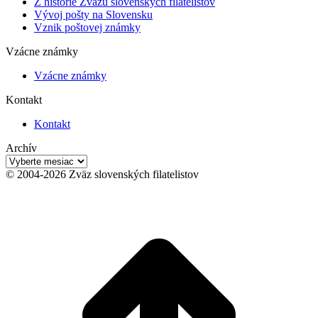
Z histórie Zväzu slovenských filatelistov
Vývoj pošty na Slovensku
Vznik poštovej známky
Vzácne známky
Vzácne známky
Kontakt
Kontakt
Archív
Archív
© 2004-2026 Zväz slovenských filatelistov
t
T