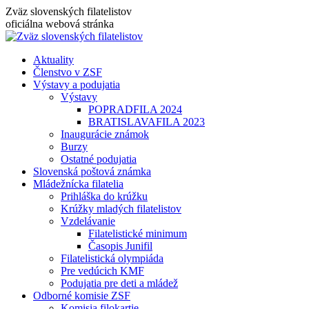
Skip
Zväz slovenských filatelistov
to
oficiálna webová stránka
content
Aktuality
Členstvo v ZSF
Výstavy a podujatia
Výstavy
POPRADFILA 2024
BRATISLAVAFILA 2023
Inaugurácie známok
Burzy
Ostatné podujatia
Slovenská poštová známka
Mládežnícka filatelia
Prihláška do krúžku
Krúžky mladých filatelistov
Vzdelávanie
Filatelistické minimum
Časopis Junifil
Filatelistická olympiáda
Pre vedúcich KMF
Podujatia pre deti a mládež
Odborné komisie ZSF
Komisia filokartie