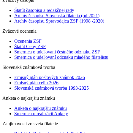
Zväzový časopis
Štatút časopisu a redakčnej rady
Archív časopisu Slovenská filatelia (od 2021)
Archív časopisu Spravodajca ZSF (1998 -2020)
Zväzové ocenenia
Ocenenia ZSF
Štatút Ceny ZSF
Smernica o udeľovaní čestného odznaku ZSF
Smernica o udeľovaní odznaku mladého filatelistu
Slovenská známková tvorba
Emisný plán poštových známok 2026
Emisný plán celín 2026
Slovenská známková tvorba 1993-2025
Anketa o najkrajšiu známku
Anketa o najkrajšiu známku
Smernica o realizácii Ankety
Zaujímavosti zo sveta filatelie