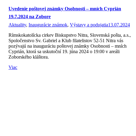
Uvedenie poštovej známky Osobnosti – mních Cyprián
19.7.2024 na Zobore
Aktuality
,
Inaugurácie známok
,
Výstavy a podujatia
13.07.2024
Rímskokatolícka cirkev Biskupstvo Nitra, Slovenská pošta, a.s.,
Spoločenstvo Sv. Gabriel a Klub filatelistov 52-51 Nitra vás
pozývajú na inauguráciu poštovej známky Osobnosti – mních
Cyprián, ktorá sa uskutoční 19. júna 2024 o 19:00 v areáli
Zoborského kláštora.
Viac