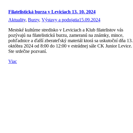
Filatelistická burza v Leviciach 13. 10. 2024
Aktuality
,
Burzy
,
Výstavy a podujatia
15.09.2024
Mestské kultúrne stredisko v Leviciach a Klub filatelistov vás
pozývajú na filatelistickú burzu, zameranú na známky, mince,
pohľadnice a ďalší zberateľský materiál ktorá sa uskutoční dňa 13.
októbra 2024 od 8:00 do 12:00 v estrádnej sále CK Junior Levice.
Ste srdečne pozvaní.
Viac