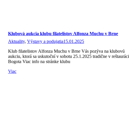
Klubová aukcia klubu filatelistov Alfonza Muchu v Brne
Aktuality
,
Výstavy a podujatia
15.01.2025
Klub filatelistov Alfonza Muchu v Brne Vás pozýva na klubovú
aukciu, ktorá sa uskutoční v sobotu 25.1.2025 tradične v reštauráci
Bogota Viac info na stránke klubu
Viac