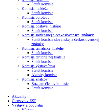
Štatút komisie
Komisia mládeže
Štatút komisie
Komisia porotcov
Štatút komisie
Komisia poštovej histórie
Štatút komisie
Komisia slovenskej a československej známky
Štatút komisie slovenskej a československej
známky
Komisia tematickej filatelie
Štatút komisie
Komisia teritoriálnej filatelie
Štatút komisie
Komisia výstavníctva
Štatút komisie
Aktivity komisie
Komisia znalcov
Zoznam členov komisie
Štatút komisie
Aktuality
Členstvo v ZSF
Výstavy a podujatia
Výstavy