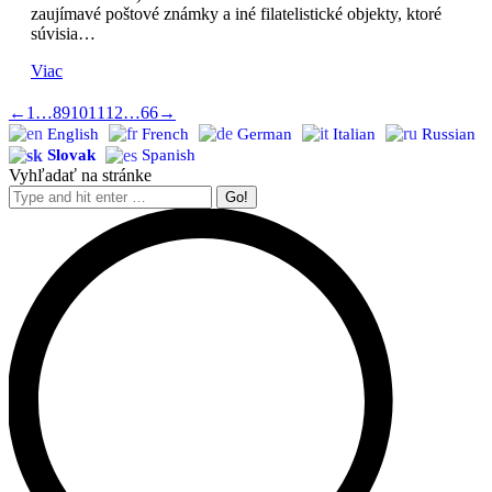
zaujímavé poštové známky a iné filatelistické objekty, ktoré
súvisia…
Viac
←
1
…
8
9
10
11
12
…
66
→
English
French
German
Italian
Russian
Slovak
Spanish
Vyhľadať na stránke
Search: