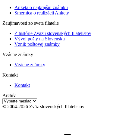
Anketa o najkrajšiu známku
Smernica o realizácii Ankety
Zaujímavosti zo sveta filatelie
Z histórie Zväzu slovenských filatelistov
Vývoj pošty na Slovensku
Vznik poštovej známky
Vzácne známky
Vzácne známky
Kontakt
Kontakt
Archív
Archív
© 2004-2026 Zväz slovenských filatelistov
t
T