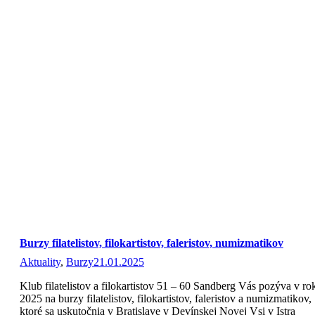
Burzy filatelistov, filokartistov, faleristov, numizmatikov
Aktuality
,
Burzy
21.01.2025
Klub filatelistov a filokartistov 51 – 60 Sandberg Vás pozýva v ro
2025 na burzy filatelistov, filokartistov, faleristov a numizmatikov,
ktoré sa uskutočnia v Bratislave v Devínskej Novej Vsi v Istra