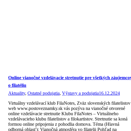
Online vianočné vzdelávacie stretnutie pre všetkých záujemco
o filatéliu
Aktuality
,
Ostatné podujatia
,
Výstavy a podujatia
16.12.2024
Virtuálny vzdelávací klub FilaNotes, Zväz slovenských filatelistov
web www.postoveznamky.sk vás pozýva na vianočné otvorené
online vzdelávacie stretnutie Klubu FilaNotes – Virtuálneho
vzdelávacieho klubu filatelistov a filokartistov. Stretnutie sa koná
formou online pripojenia z pohodlia domova. Téma (Hlavná
odborná oblasť): Vianočná atmosféra vo filatelii Pohľad na