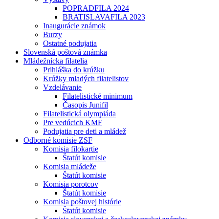
POPRADFILA 2024
BRATISLAVAFILA 2023
Inaugurácie známok
Burzy
Ostatné podujatia
Slovenská poštová známka
Mládežnícka filatelia
Prihláška do krúžku
Krúžky mladých filatelistov
Vzdelávanie
Filatelistické minimum
Časopis Junifil
Filatelistická olympiáda
Pre vedúcich KMF
Podujatia pre deti a mládež
Odborné komisie ZSF
Komisia filokartie
Štatút komisie
Komisia mládeže
Štatút komisie
Komisia porotcov
Štatút komisie
Komisia poštovej histórie
Štatút komisie