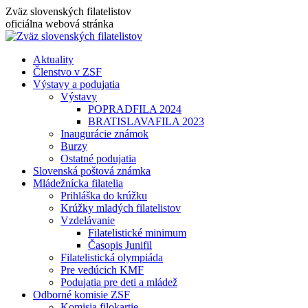
Skip
Zväz slovenských filatelistov
to
oficiálna webová stránka
content
Aktuality
Členstvo v ZSF
Výstavy a podujatia
Výstavy
POPRADFILA 2024
BRATISLAVAFILA 2023
Inaugurácie známok
Burzy
Ostatné podujatia
Slovenská poštová známka
Mládežnícka filatelia
Prihláška do krúžku
Krúžky mladých filatelistov
Vzdelávanie
Filatelistické minimum
Časopis Junifil
Filatelistická olympiáda
Pre vedúcich KMF
Podujatia pre deti a mládež
Odborné komisie ZSF
Komisia filokartie