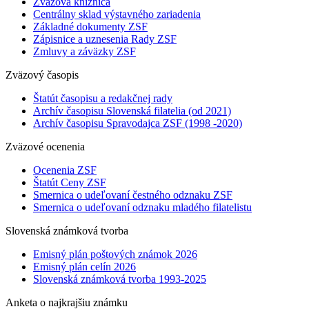
Zväzová knižnica
Centrálny sklad výstavného zariadenia
Základné dokumenty ZSF
Zápisnice a uznesenia Rady ZSF
Zmluvy a záväzky ZSF
Zväzový časopis
Štatút časopisu a redakčnej rady
Archív časopisu Slovenská filatelia (od 2021)
Archív časopisu Spravodajca ZSF (1998 -2020)
Zväzové ocenenia
Ocenenia ZSF
Štatút Ceny ZSF
Smernica o udeľovaní čestného odznaku ZSF
Smernica o udeľovaní odznaku mladého filatelistu
Slovenská známková tvorba
Emisný plán poštových známok 2026
Emisný plán celín 2026
Slovenská známková tvorba 1993-2025
Anketa o najkrajšiu známku