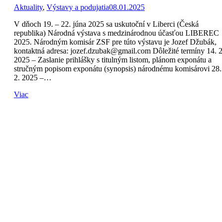
Aktuality
,
Výstavy a podujatia
08.01.2025
V dňoch 19. – 22. júna 2025 sa uskutoční v Liberci (Česká
republika) Národná výstava s medzinárodnou účasťou LIBEREC
2025. Národným komisár ZSF pre túto výstavu je Jozef Džubák,
kontaktná adresa: jozef.dzubak@gmail.com Dôležité termíny 14. 2
2025 – Zaslanie prihlášky s titulným listom, plánom exponátu a
stručným popisom exponátu (synopsis) národnému komisárovi 28.
2. 2025 –…
Viac