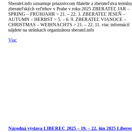
Sberatel.info oznamuje priaznivcom filatelie a zberateľstva termín
zberateľských veľtrhov v Prahe v roku 2025 ZBERATEĽ JAR –
SPRING – FRÜHJAHR > 21. – 22. 3. ZBERATEĽ JESEŇ –
AUTUMN – HERBST > 5. – 6. 9. ZBERATEĽ VIANOCE –
CHRISTMAS – WEIHNACHTS > 21. – 22. 11. viac informácií
nájdete na stránkach organizátora sberatel.info
Viac
Národná výstava LIBEREC 2025 – 19. – 22. jún 2025 Libere