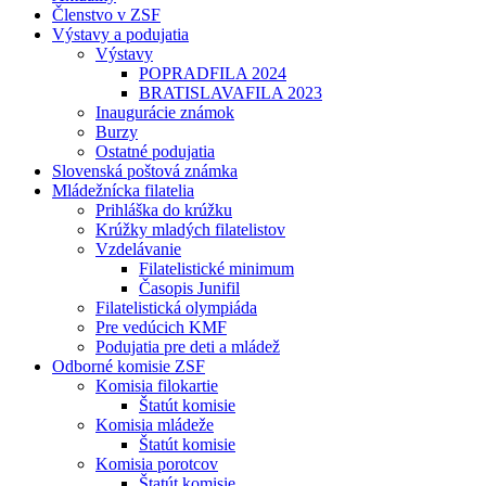
Členstvo v ZSF
Výstavy a podujatia
Výstavy
POPRADFILA 2024
BRATISLAVAFILA 2023
Inaugurácie známok
Burzy
Ostatné podujatia
Slovenská poštová známka
Mládežnícka filatelia
Prihláška do krúžku
Krúžky mladých filatelistov
Vzdelávanie
Filatelistické minimum
Časopis Junifil
Filatelistická olympiáda
Pre vedúcich KMF
Podujatia pre deti a mládež
Odborné komisie ZSF
Komisia filokartie
Štatút komisie
Komisia mládeže
Štatút komisie
Komisia porotcov
Štatút komisie