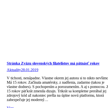
Stránka Zväzu slovenských filatelistov má pätnásť rokov
Aktuality
28.01.2019
V tichosti, nenápadne. Vlastne okrem jej autora si to nikto nevšimo
Má 15 rokov. Začínala amatérsky, z nadšenia, zadarmo (takou je
vlastne dodnes). S pochopením a porozumením. A aj s pomocou. 
15 rokov päťkrát zmenila dizajn. Trikrát sa kompletne prerábal jej
zdrojový kód až nakoniec prešla na úplne novú platformu, ktorá
zabezpečuje jej moderný…
Viac