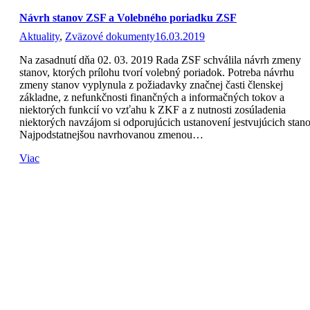
Návrh stanov ZSF a Volebného poriadku ZSF
Aktuality
,
Zväzové dokumenty
16.03.2019
Na zasadnutí dňa 02. 03. 2019 Rada ZSF schválila návrh zmeny
stanov, ktorých prílohu tvorí volebný poriadok. Potreba návrhu
zmeny stanov vyplynula z požiadavky značnej časti členskej
základne, z nefunkčnosti finančných a informačných tokov a
niektorých funkcií vo vzťahu k ZKF a z nutnosti zosúladenia
niektorých navzájom si odporujúcich ustanovení jestvujúcich stano
Najpodstatnejšou navrhovanou zmenou…
Viac