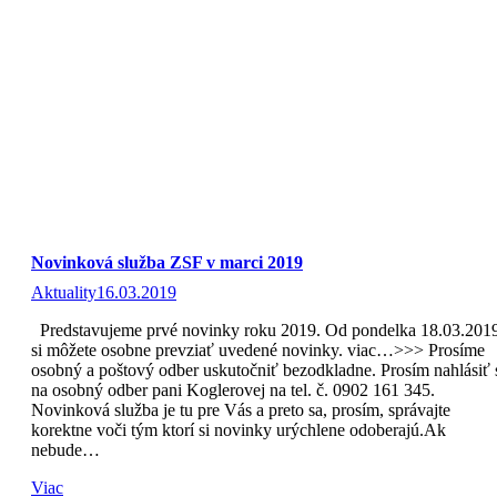
Novinková služba ZSF v marci 2019
Aktuality
16.03.2019
Predstavujeme prvé novinky roku 2019. Od pondelka 18.03.201
si môžete osobne prevziať uvedené novinky. viac…>>> Prosíme
osobný a poštový odber uskutočniť bezodkladne. Prosím nahlásiť 
na osobný odber pani Koglerovej na tel. č. 0902 161 345.
Novinková služba je tu pre Vás a preto sa, prosím, správajte
korektne voči tým ktorí si novinky urýchlene odoberajú.Ak
nebude…
Viac