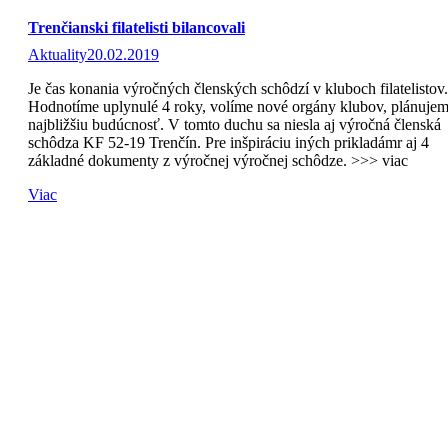
Trenčianski filatelisti bilancovali
Aktuality
20.02.2019
Je čas konania výročných členských schôdzí v kluboch filatelistov.
Hodnotíme uplynulé 4 roky, volíme nové orgány klubov, plánuje
najbližšiu budúcnosť. V tomto duchu sa niesla aj výročná členská
schôdza KF 52-19 Trenčín. Pre inšpiráciu iných prikladámr aj 4
základné dokumenty z výročnej výročnej schôdze. >>> viac
Viac