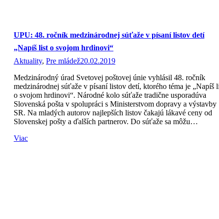
UPU: 48. ročník medzinárodnej súťaže v písaní listov detí
„Napíš list o svojom hrdinovi“
Aktuality
,
Pre mládež
20.02.2019
Medzinárodný úrad Svetovej poštovej únie vyhlásil 48. ročník
medzinárodnej súťaže v písaní listov detí, ktorého téma je „Napíš li
o svojom hrdinovi“. Národné kolo súťaže tradične usporadúva
Slovenská pošta v spolupráci s Ministerstvom dopravy a výstavby
SR. Na mladých autorov najlepších listov čakajú lákavé ceny od
Slovenskej pošty a ďalších partnerov. Do súťaže sa môžu…
Viac