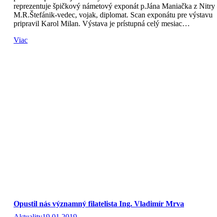
reprezentuje špičkový námetový exponát p.Jána Maniačka z Nitry
M.R.Štefánik-vedec, vojak, diplomat. Scan exponátu pre výstavu
pripravil Karol Milan. Výstava je prístupná celý mesiac…
Viac
Opustil nás významný filatelista Ing. Vladimír Mrva
Aktuality
19.01.2019