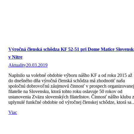
Výročná členská schôdza KF 52-51 pri Dome Matice Slovensk
v Nitre
Aktuality
20.03.2019
Naplnilo sa volebné obdobie výboru nášho KF a od roku 2015 až
do dnešného dňa výročná členská schôdza má zhodnotiť našu
spoločnú dobrovoľnú záujmovú činnosť v prospech organizovane
filatelie na Slovensku, ktorá tohto roku oslavuje 50 rokov od
ustanovenia Zväzu slovenských filatelistov. Činnosť nášho klubu 
uplynulé funkčné obdobie od výročnej členskej schôdze, ktorá s
Viac