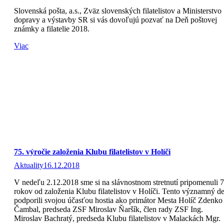
Slovenská pošta, a.s., Zväz slovenských filatelistov a Ministerstvo
dopravy a výstavby SR si vás dovoľujú pozvať na Deň poštovej
známky a filatelie 2018.
Viac
75. výročie založenia Klubu filatelistov v Holíči
Aktuality
16.12.2018
V nedeľu 2.12.2018 sme si na slávnostnom stretnutí pripomenuli 7
rokov od založenia Klubu filatelistov v Holíči. Tento významný d
podporili svojou účasťou hostia ako primátor Mesta Holíč Zdenko
Čambal, predseda ZSF Miroslav Ňaršík, člen rady ZSF Ing.
Miroslav Bachratý, predseda Klubu filatelistov v Malackách Mgr.