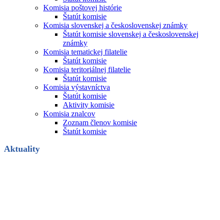
Komisia poštovej histórie
Štatút komisie
Komisia slovenskej a československej známky
Štatút komisie slovenskej a československej
známky
Komisia tematickej filatelie
Štatút komisie
Komisia teritoriálnej filatelie
Štatút komisie
Komisia výstavníctva
Štatút komisie
Aktivity komisie
Komisia znalcov
Zoznam členov komisie
Štatút komisie
Aktuality