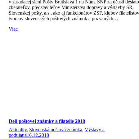
v zasadacej sieni Pošty Bratislava 1 na Nám. SNP za účasti desiat
zberateľov, predstaviteľov Ministerstva dopravy a výstavby SR,
Slovenskej pošty, a.s., ako aj funkcionárov ZSF, klubov filatelistov
tvorcov slovenských poštových známok a pozvaných…
Viac
Deň poštovej známky a filatelie 2018
Aktuality
,
Slovenská poštová známka
,
Výstavy a
podujatia
16.12.2018