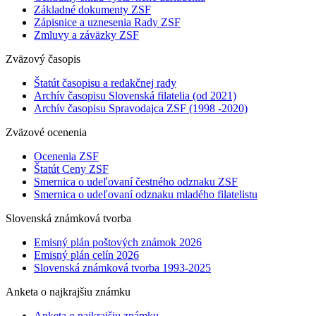
Základné dokumenty ZSF
Zápisnice a uznesenia Rady ZSF
Zmluvy a záväzky ZSF
Zväzový časopis
Štatút časopisu a redakčnej rady
Archív časopisu Slovenská filatelia (od 2021)
Archív časopisu Spravodajca ZSF (1998 -2020)
Zväzové ocenenia
Ocenenia ZSF
Štatút Ceny ZSF
Smernica o udeľovaní čestného odznaku ZSF
Smernica o udeľovaní odznaku mladého filatelistu
Slovenská známková tvorba
Emisný plán poštových známok 2026
Emisný plán celín 2026
Slovenská známková tvorba 1993-2025
Anketa o najkrajšiu známku
Anketa o najkrajšiu známku