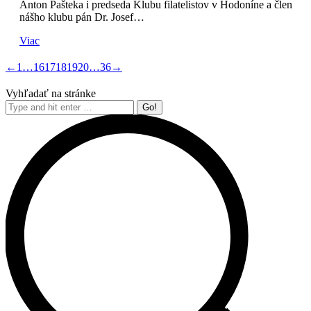
Anton Pašteka i predseda Klubu filatelistov v Hodoníne a člen
nášho klubu pán Dr. Josef…
Viac
←
1
…
16
17
18
19
20
…
36
→
Vyhľadať na stránke
Search: