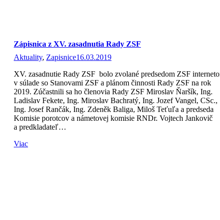
Zápisnica z XV. zasadnutia Rady ZSF
Aktuality
,
Zapisnice
16.03.2019
XV. zasadnutie Rady ZSF bolo zvolané predsedom ZSF internet
v súlade so Stanovami ZSF a plánom činnosti Rady ZSF na rok
2019. Zúčastnili sa ho členovia Rady ZSF Miroslav Ňaršík, Ing.
Ladislav Fekete, Ing. Miroslav Bachratý, Ing. Jozef Vangel, CSc.,
Ing. Josef Rančák, Ing. Zdeněk Baliga, Miloš Teťuľa a predseda
Komisie porotcov a námetovej komisie RNDr. Vojtech Jankovič
a predkladateľ…
Viac