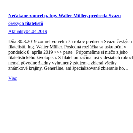
Nečakane zomrel p. Ing. Walter Müller, predseda Svazu
českých filatelistů
Aktuality
04.04.2019
Dňa 30.3.2019 zomrel vo veku 75 rokov predseda Svazu českých
filatelistů, Ing. Walter Müller. Posledná rozlúčka sa uskutoční v
pondelok 8. apríla 2019 >>> parte Pripomeňme si niečo z jeho
filatelistického životopisu: S filateliou začínal asi v desiatich rokoc
nemal pôvodne žiadny vyhranený záujem a zbieral všetky
známkové krajiny. Generálne, ani špecializované zbieranie ho…
Viac