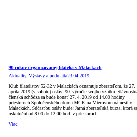
90 rokov organizovanej filatelia v Malackách
Aktuality
,
Výstavy a podujatia
23.04.2019
Klub filatelistov 52-32 v Malackách oznamuje zberateľom, že 27.
apríla 2019 (v sobotu) oslávi 90. výročie svojho vzniku. Slávnostn
členská schôdza sa bude konať 27. 4. 2019 od 14.00 hodiny
priestoroch Spoločenského domu MCK na Mierovom námestí v
Malackách. Súčasťou osláv bude: Jarná zberateľská burza, ktorá s
uskutoční od 8.00 do 12.00 hod. v priestoroch…
Viac