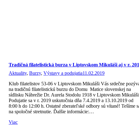
Tradičná filatelistická burza v Liptovskom Mikuláši aj v r. 20
Aktuality
,
Burzy
,
Výstavy a podujatia
11.02.2019
Klub filatelistov 53-06 v Liptovskom Mikuláši Vás srdečne pozýv
na tradičnú filatelistickú burzu do Domu Matice slovenskej na
sídlisku Nábrežie Dr. Aurela Stodolu 1918 v Liptovskom Mikuláši
Podujatie sa v r. 2019 uskutočnia dňa 7.4.2019 a 13.10.2019 od
8:00 h do 12:00 h. Ostatné zberateľské odbory sú vítané! Tešíme s
na spoločné stretnutie. Ďalšie informácie:…
Viac