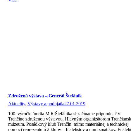
Združená výstava – Generál Štefánik
Aktuality
,
Výstavy a podujatia
27.01.2019
100. výročie úmrtia M.R.Štefánika si začíname pripomínať v
Trenčíne združenou výstavou. Hlavným organizátorom Trenčians
múzeum. Posádkový klub Trenčín, mimo materiálnej a technickej
pomoci reprezentujú 2 kluby – filatelistov a numizmatikov. Filateli