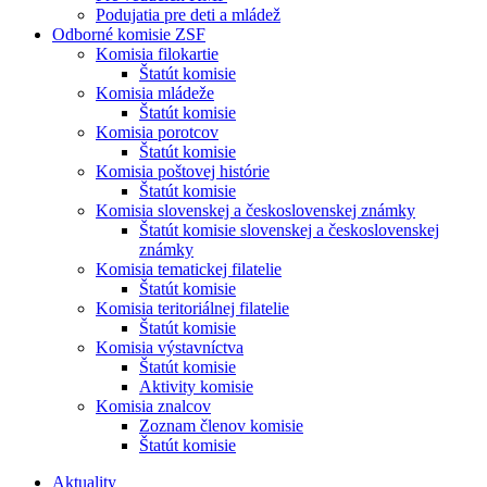
Podujatia pre deti a mládež
Odborné komisie ZSF
Komisia filokartie
Štatút komisie
Komisia mládeže
Štatút komisie
Komisia porotcov
Štatút komisie
Komisia poštovej histórie
Štatút komisie
Komisia slovenskej a československej známky
Štatút komisie slovenskej a československej
známky
Komisia tematickej filatelie
Štatút komisie
Komisia teritoriálnej filatelie
Štatút komisie
Komisia výstavníctva
Štatút komisie
Aktivity komisie
Komisia znalcov
Zoznam členov komisie
Štatút komisie
Aktuality