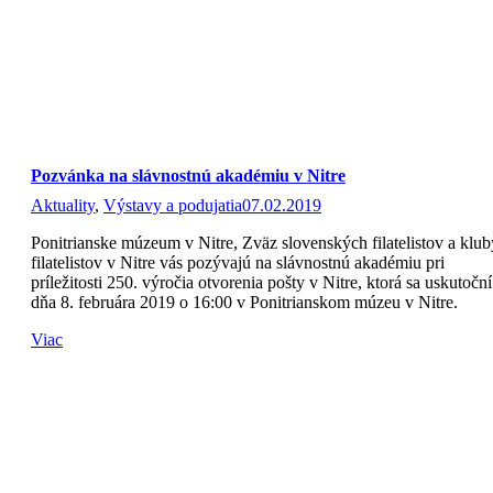
Pozvánka na slávnostnú akadémiu v Nitre
Aktuality
,
Výstavy a podujatia
07.02.2019
Ponitrianske múzeum v Nitre, Zväz slovenských filatelistov a klub
filatelistov v Nitre vás pozývajú na slávnostnú akadémiu pri
príležitosti 250. výročia otvorenia pošty v Nitre, ktorá sa uskutoční
dňa 8. februára 2019 o 16:00 v Ponitrianskom múzeu v Nitre.
Viac