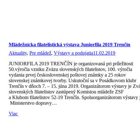
Mládežnícka filatelistická výstava Juniorfila 2019 Trenčín
Aktuality
,
Pre mládež
,
Výstavy a podujatia
11.02.2019
JUNIORFILA 2019 TRENČÍN je organizovaná pri príležitosti
50.výročia vzniku Zväzu slovenských filatelistov, 100. výročia
vydania prvej československej poštovej známky a 25 rokov
slovenskej známkovej tvorby. Uskutoční sa v Posádkovom klubr
Trenčín v dňoch 7. – 15. júna 2019. Organizátorom výstavy je Zv
slovenských filatelistov zastúpený Komisiou mládeže ZSF
a Klubom filatelistov 52-19 Trenčín. Spoluorganizátorom výstavy 
Ministerstvo dopravy…
Viac