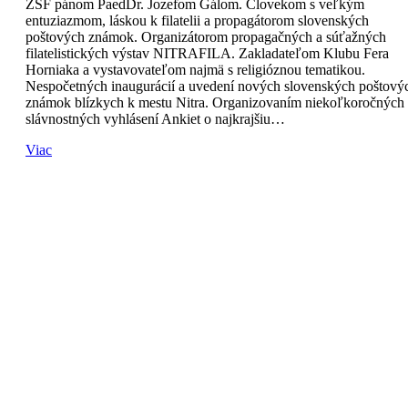
ZSF pánom PaedDr. Jozefom Gálom. Človekom s veľkým
entuziazmom, láskou k filatelii a propagátorom slovenských
poštových známok. Organizátorom propagačných a súťažných
filatelistických výstav NITRAFILA. Zakladateľom Klubu Fera
Horniaka a vystavovateľom najmä s religióznou tematikou.
Nespočetných inaugurácií a uvedení nových slovenských poštový
známok blízkych k mestu Nitra. Organizovaním niekoľkoročných
slávnostných vyhlásení Ankiet o najkrajšiu…
Viac