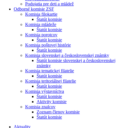
Podujatia pre deti a mládež
Odborné komisie ZSF
Komisia filokartie
Štatút komisie
Komisia mládeže
Štatút komisie
Komisia porotcov
Štatút komisie
Komisia poštovej histórie
Štatút komisie
Komisia slovenskej a československej známky
Štatút komisie slovenskej a československej
známky
Komisia tematickej filatelie
Štatút komisie
Komisia teritoriálnej filatelie
Štatút komisie
Komisia výstavníctva
Štatút komisie
Aktivity komisie
Komisia znalcov
Zoznam členov komisie
Štatút komisie
Aktuality