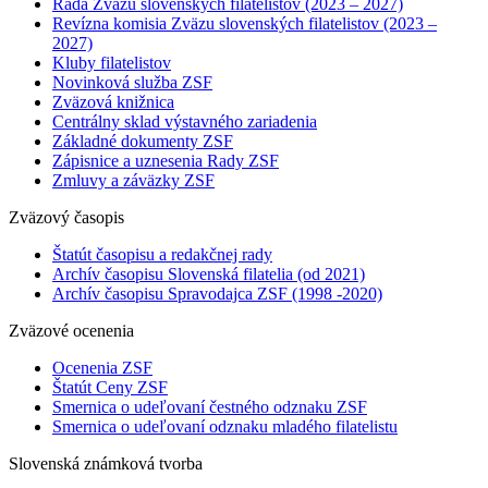
Rada Zväzu slovenských filatelistov (2023 – 2027)
Revízna komisia Zväzu slovenských filatelistov (2023 –
2027)
Kluby filatelistov
Novinková služba ZSF
Zväzová knižnica
Centrálny sklad výstavného zariadenia
Základné dokumenty ZSF
Zápisnice a uznesenia Rady ZSF
Zmluvy a záväzky ZSF
Zväzový časopis
Štatút časopisu a redakčnej rady
Archív časopisu Slovenská filatelia (od 2021)
Archív časopisu Spravodajca ZSF (1998 -2020)
Zväzové ocenenia
Ocenenia ZSF
Štatút Ceny ZSF
Smernica o udeľovaní čestného odznaku ZSF
Smernica o udeľovaní odznaku mladého filatelistu
Slovenská známková tvorba