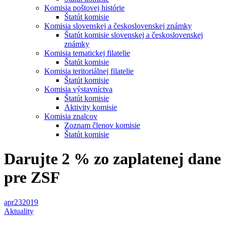
Komisia poštovej histórie
Štatút komisie
Komisia slovenskej a československej známky
Štatút komisie slovenskej a československej
známky
Komisia tematickej filatelie
Štatút komisie
Komisia teritoriálnej filatelie
Štatút komisie
Komisia výstavníctva
Štatút komisie
Aktivity komisie
Komisia znalcov
Zoznam členov komisie
Štatút komisie
Darujte 2 % zo zaplatenej dane
pre ZSF
apr
23
2019
Aktuality