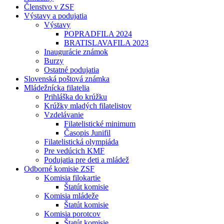
Členstvo v ZSF
Výstavy a podujatia
Výstavy
POPRADFILA 2024
BRATISLAVAFILA 2023
Inaugurácie známok
Burzy
Ostatné podujatia
Slovenská poštová známka
Mládežnícka filatelia
Prihláška do krúžku
Krúžky mladých filatelistov
Vzdelávanie
Filatelistické minimum
Časopis Junifil
Filatelistická olympiáda
Pre vedúcich KMF
Podujatia pre deti a mládež
Odborné komisie ZSF
Komisia filokartie
Štatút komisie
Komisia mládeže
Štatút komisie
Komisia porotcov
Štatút komisie