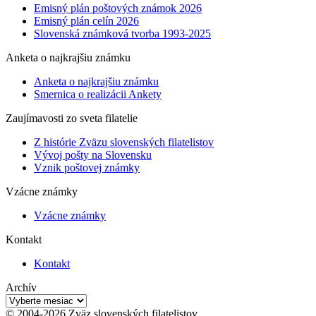
Emisný plán poštových známok 2026
Emisný plán celín 2026
Slovenská známková tvorba 1993-2025
Anketa o najkrajšiu známku
Anketa o najkrajšiu známku
Smernica o realizácii Ankety
Zaujímavosti zo sveta filatelie
Z histórie Zväzu slovenských filatelistov
Vývoj pošty na Slovensku
Vznik poštovej známky
Vzácne známky
Vzácne známky
Kontakt
Kontakt
Archív
Archív
© 2004-2026 Zväz slovenských filatelistov