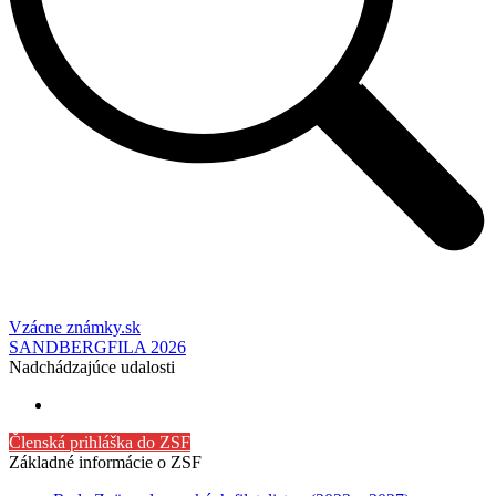
Vzácne známky.sk
SANDBERGFILA 2026
Nadchádzajúce udalosti
Členská prihláška do ZSF
Základné informácie o ZSF