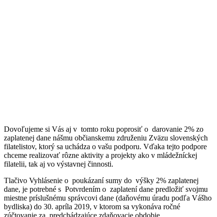
Dovoľujeme si Vás aj v tomto roku poprosiť o darovanie 2% zo
zaplatenej dane nášmu občianskemu združeniu Zväzu slovenských
filatelistov, ktorý sa uchádza o vašu podporu. Vďaka tejto podpore
chceme realizovať rôzne aktivity a projekty ako v mládežníckej
filatelii, tak aj vo výstavnej činnosti.
Tlačivo Vyhlásenie o poukázaní sumy do výšky 2% zaplatenej
dane, je potrebné s Potvrdením o zaplatení dane predložiť svojmu
miestne príslušnému správcovi dane (daňovému úradu podľa Vášho
bydliska) do 30. apríla 2019, v ktorom sa vykonáva ročné
zúčtovanie za predchádzajúce zdaňovacie obdobie.