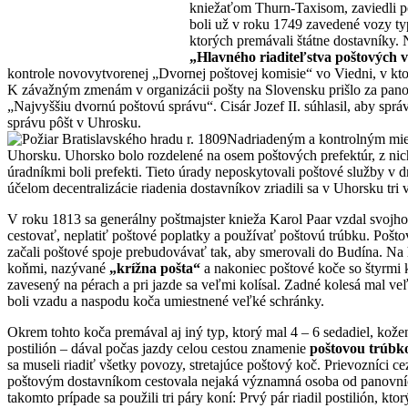
kniežaťom Thurn-Taxisom, zaviedli po
boli už v roku 1749 zavedené vozy ty
ktorých premávali štátne dostavníky.
„Hlavného riaditeľstva poštových 
kontrole novovytvorenej „Dvornej poštovej komisie“ vo Viedni, v kto
K závažným zmenám v organizácii pošty na Slovensku prišlo za panova
„Najvyššiu dvornú poštovú správu“. Cisár Jozef II. súhlasil, aby sprá
správu pôšt v Uhrosku.
Nadriadeným a kontrolným miest
Uhorsku. Uhorsko bolo rozdelené na osem poštových prefektúr, z nich 
úradníkmi boli prefekti. Tieto úrady neposkytovali poštové služby v
účelom decentralizácie riadenia dostavníkov zriadili sa v Uhorsku tri vý
V roku 1813 sa generálny poštmajster knieža Karol Paar vzdal svojho
cestovať, neplatiť poštové poplatky a používať poštovú trúbku. Pošto
začali poštové spoje prebudovávať tak, aby smerovali do Budína. Na
koňmi, nazývané
„krížna pošta“
a nakoniec poštové koče so štyrmi
zavesený na pérach a pri jazde sa veľmi kolísal. Zadné kolesá mal veľ
boli vzadu a naspodu koča umiestnené veľké schránky.
Okrem tohto koča premával aj iný typ, ktorý mal 4 – 6 sedadiel, kož
postilión – dával počas jazdy celou cestou znamenie
poštovou trúbk
sa museli riadiť všetky povozy, stretajúce poštový koč. Prievozníci ce
poštovým dostavníkom cestovala nejaká významná osoba od panovníck
takomto prípade sa použili tri páry koní: Prvý pár riadil postilión, ktor