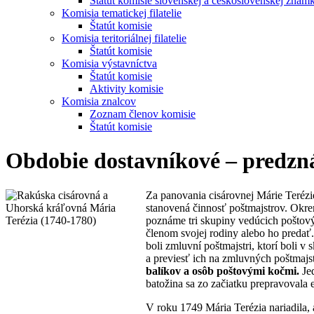
Štatút komisie slovenskej a československej znám
Komisia tematickej filatelie
Štatút komisie
Komisia teritoriálnej filatelie
Štatút komisie
Komisia výstavníctva
Štatút komisie
Aktivity komisie
Komisia znalcov
Zoznam členov komisie
Štatút komisie
Obdobie dostavníkové – predzn
Za panovania cisárovnej Márie Teréz
stanovená činnosť poštmajstrov. Okre
poznáme tri skupiny vedúcich poštových
členom svojej rodiny alebo ho predať.
boli zmluvní poštmajstri, ktorí boli
a previesť ich na zmluvných poštmajs
balíkov a osôb poštovými kočmi.
Jed
batožina sa zo začiatku prepravovala 
V roku 1749 Mária Terézia nariadila