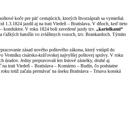
poštové koče pre päť cestujúcich, ktorých štvorzáprah sa vymieňal.
d 1.3.1824 jazdil aj na trati Viedeň – Bratislava. V dňoch, keď tieto
c – konduktor. V roku 1824 boli zavedené jazdy tzv.
„kariolkami“
va ťažkých batožín vo zvláštnych vozoch, tzv. Brankardoch. Týmito
racovanie zásad nového poštového zákona, ktorý vstúpil do
 vo Vestníku cisársko-kráľovskej najvyššej poštovej správy. V roku
úradov. Jedny prepravovali len listové zásielky, druhé aj
ť
na trati Viedeň – Bratislava – Komárno – Budín, čo podstatne
 roku totiž začala premávať na úseku Bratislava – Trnava konská