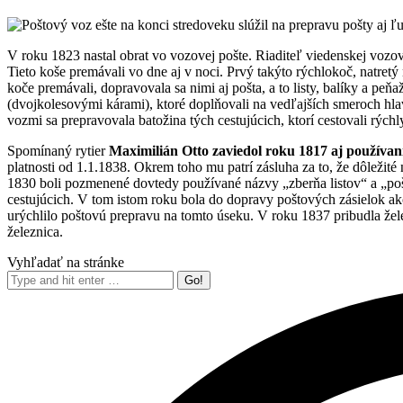
V roku 1823 nastal obrat vo vozovej pošte. Riaditeľ viedenskej vozo
Tieto koše premávali vo dne aj v noci. Prvý takýto rýchlokoč, natretý 
koče premávali, dopravovala sa nimi aj pošta, a to listy, balíky a p
(dvojkolesovými kárami), ktoré doplňovali na vedľajších smeroch hl
vozmi sa prepravovala batožina tých cestujúcich, ktorí cestovali rýchly
Spomínaný rytier
Maximilián Otto zaviedol roku 1817 aj používan
platnosti od 1.1.1838. Okrem toho mu patrí zásluha za to, že dôležité
1830 boli pozmenené dovtedy používané názvy „zberňa listov“ a „pošt
cestujúcich. V tom istom roku bola do dopravy poštových zásielok a
urýchlilo poštovú prepravu na tomto úseku. V roku 1837 pribudla žel
železnica.
Vyhľadať na stránke
Search: