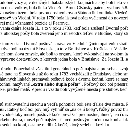
dobné vozy aj v dedičných habsburských krajinách a aby boli tieto voz
pu dostavníkov, bola linka Viedeň – Brno. Cisársky patent, vydaný 5.
 Na našom území bola prvou dostavníkovou štátnou linkou linka Viedeň 
vozov“
vo Viedni. V roku 1750 bola listová pošta vyčlenená do novozri
rej mali významné pozície aj Paarovci.
nia cisára Jozefa II., a to v roku 1783, keď bola zrušená Dvorná pošt
va uhorskej pošty bola zverená jeho miestodržiteľovi v Budíne, ktorý st
om zostala Dvorná poštová správa vo Viedni. Týmto opatrením stratila
dve boli na území Slovenska, a to v Bratislave a v Košiciach. V sídle
 dnešnom slova zmysle, ale boli to orgány, ktoré vykonávali na svojom
pravne dostavníkov, z ktorých jedna bola v Bratislave. Za Jozefa II. sa ta
 úradu. Ponechal si však titul generálneho poštmajstra a pre seba a s
vé trate na Slovensku až do roku 1783 vychádzali z Bratislavy alebo sm
 hlavných linkách premávali poštové koče s dvoma koňmi, ktoré sa naz
 koňmi, nazývané
„extra alebo dupla pošta“
. Poštový koč bol priestra
ké, predné malé. Vpredu i vzadu boli vyvýšené miesta pre sluhov, keď p
enú sťahovateľnú strechu a vedľa pohoniča boli ešte ďalšie dva miesta
ou
. Ľahký koč bol povinný vyhnúť sa „na celú kolaj“, ťažký povoz buď
z vodné toky museli poštové koče prevážať prednostne, ihneď, len čo sa 
eho dvora, musel poštmajster ísť pred poštovým kočom na koni a takt
ý sedel na koni, ostatné riadil už kočiš, ktorý sedel na kozlíku.