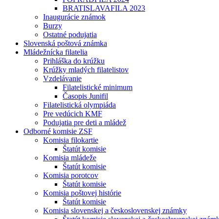
BRATISLAVAFILA 2023
Inaugurácie známok
Burzy
Ostatné podujatia
Slovenská poštová známka
Mládežnícka filatelia
Prihláška do krúžku
Krúžky mladých filatelistov
Vzdelávanie
Filatelistické minimum
Časopis Junifil
Filatelistická olympiáda
Pre vedúcich KMF
Podujatia pre deti a mládež
Odborné komisie ZSF
Komisia filokartie
Štatút komisie
Komisia mládeže
Štatút komisie
Komisia porotcov
Štatút komisie
Komisia poštovej histórie
Štatút komisie
Komisia slovenskej a československej známky