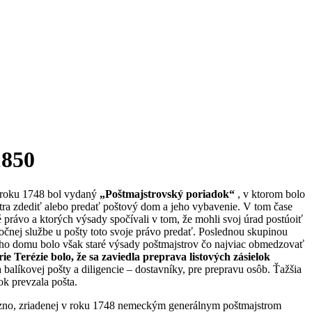
1850
V roku 1748 bol vydaný
„Poštmajstrovský poriadok“
, v ktorom bolo
tra zdediť alebo predať poštový dom a jeho vybavenie. V tom čase
é právo a ktorých výsady spočívali v tom, že mohli svoj úrad postúoiť
očnej službe u pošty toto svoje právo predať. Poslednou skupinou
keho domu bolo však staré výsady poštmajstrov čo najviac obmedzovať
Terézie bolo, že sa zaviedla preprava listových zásielok
 balíkovej pošty a diligencie – dostavníky, pre prepravu osôb. Ťažšia
ok prevzala pošta.
Rezno, zriadenej v roku 1748 nemeckým generálnym poštmajstrom