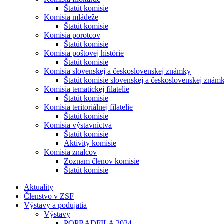
Štatút komisie
Komisia mládeže
Štatút komisie
Komisia porotcov
Štatút komisie
Komisia poštovej histórie
Štatút komisie
Komisia slovenskej a československej známky
Štatút komisie slovenskej a československej znám
Komisia tematickej filatelie
Štatút komisie
Komisia teritoriálnej filatelie
Štatút komisie
Komisia výstavníctva
Štatút komisie
Aktivity komisie
Komisia znalcov
Zoznam členov komisie
Štatút komisie
Aktuality
Členstvo v ZSF
Výstavy a podujatia
Výstavy
POPRADFILA 2024