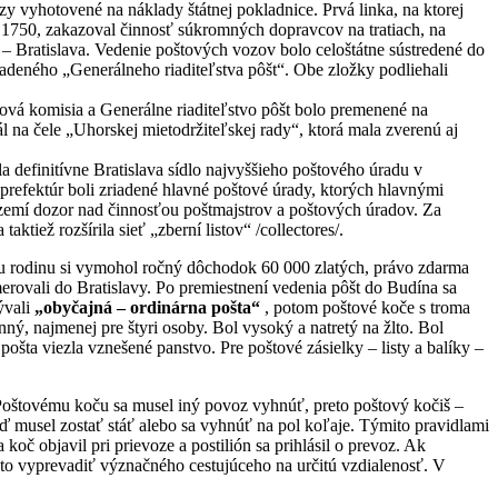
y vyhotovené na náklady štátnej pokladnice. Prvá linka, na ktorej
8.1750, zakazoval činnosť súkromných dopravcov na tratiach, na
– Bratislava. Vedenie poštových vozov bolo celoštátne sústredené do
adeného „Generálneho riaditeľstva pôšt“. Obe zložky podliehali
ová komisia a Generálne riaditeľstvo pôšt bolo premenené na
ál na čele „Uhorskej mietodržiteľskej rady“, ktorá mala zverenú aj
 definitívne Bratislava sídlo najvyššieho poštového úradu v
 prefektúr boli zriadené hlavné poštové úrady, ktorých hlavnými
 území dozor nad činnosťou poštmajstrov a poštových úradov. Za
ktiež rozšírila sieť „zberní listov“ /collectores/.
voju rodinu si vymohol ročný dôchodok 60 000 zlatých, právo zdarma
erovali do Bratislavy. Po premiestnení vedenia pôšt do Budína sa
ývali
„obyčajná – ordinárna pošta“
, potom poštové koče s troma
nný, najmenej pre štyri osoby. Bol vysoký a natretý na žlto. Bol
ošta viezla vznešené panstvo. Pre poštové zásielky – listy a balíky –
. Poštovému koču sa musel iný povoz vyhnúť, preto poštový kočiš –
 musel zostať stáť alebo sa vyhnúť na pol koľaje. Týmito pravidlami
koč objavil pri prievoze a postilión sa prihlásil o prevoz. Ak
o vyprevadiť význačného cestujúceho na určitú vzdialenosť. V