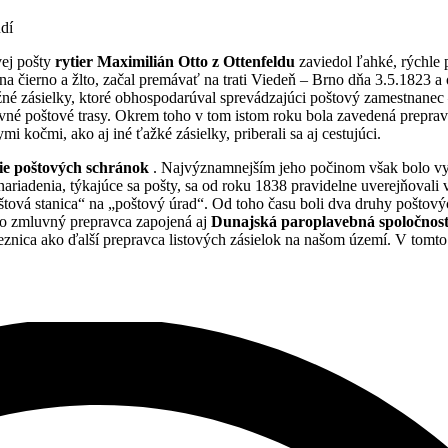
vej pošty
rytier Maximilián Otto z Ottenfeldu
zaviedol ľahké, rýchle 
na čierno a žlto, začal premávať na trati Viedeň – Brno dňa 3.5.1823 a o
eňažné zásielky, ktoré obhospodarúval sprevádzajúci poštový zamestnane
avné poštové trasy. Okrem toho v tom istom roku bola zavedená prepra
mi kočmi, ako aj iné ťažké zásielky, priberali sa aj cestujúci.
ie poštových schránok
. Najvýznamnejším jeho počinom však bolo vyp
 nariadenia, týkajúce sa pošty, sa od roku 1838 pravidelne uverejňovali
ová stanica“ na „poštový úrad“. Od toho času boli dva druhy poštových 
ko zmluvný prepravca zapojená aj
Dunajská paroplavebná spoločnos
eznica ako ďalší prepravca listových zásielok na našom území. V tomto