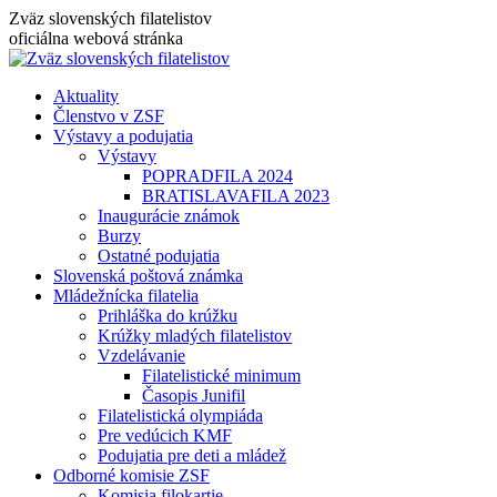
Skip
Zväz slovenských filatelistov
to
oficiálna webová stránka
content
Aktuality
Členstvo v ZSF
Výstavy a podujatia
Výstavy
POPRADFILA 2024
BRATISLAVAFILA 2023
Inaugurácie známok
Burzy
Ostatné podujatia
Slovenská poštová známka
Mládežnícka filatelia
Prihláška do krúžku
Krúžky mladých filatelistov
Vzdelávanie
Filatelistické minimum
Časopis Junifil
Filatelistická olympiáda
Pre vedúcich KMF
Podujatia pre deti a mládež
Odborné komisie ZSF
Komisia filokartie