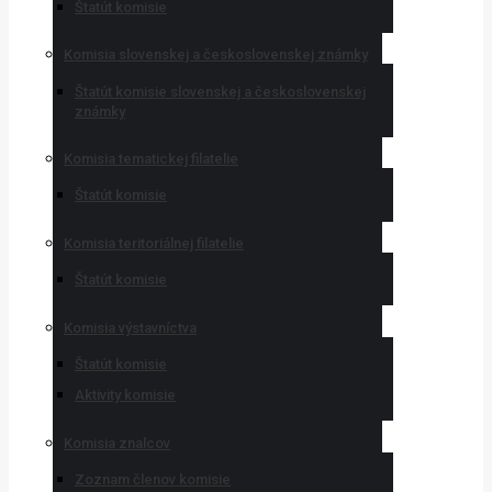
Štatút komisie
Komisia slovenskej a československej známky
Štatút komisie slovenskej a československej
známky
Komisia tematickej filatelie
Štatút komisie
Komisia teritoriálnej filatelie
Štatút komisie
Komisia výstavníctva
Štatút komisie
Aktivity komisie
Komisia znalcov
Zoznam členov komisie