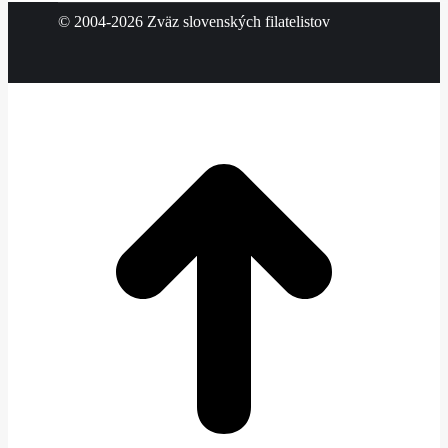
© 2004-2026 Zväz slovenských filatelistov
t
T