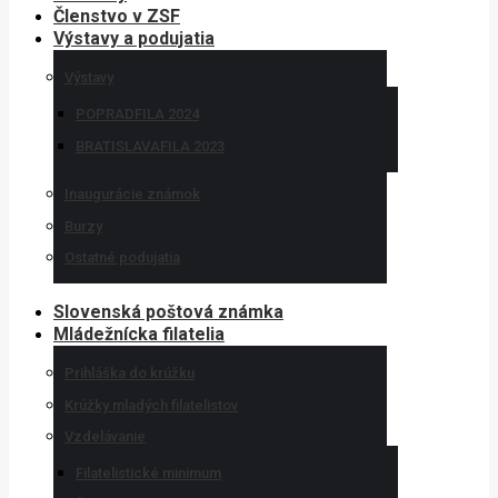
Členstvo v ZSF
Výstavy a podujatia
Výstavy
POPRADFILA 2024
BRATISLAVAFILA 2023
Inaugurácie známok
Burzy
Ostatné podujatia
Slovenská poštová známka
Mládežnícka filatelia
Prihláška do krúžku
Krúžky mladých filatelistov
Vzdelávanie
Filatelistické minimum