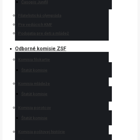
Časopis Junifil
Filatelistická olympiáda
Pre vedúcich KMF
Podujatia pre deti a mládež
Odborné komisie ZSF
Komisia filokartie
Štatút komisie
Komisia mládeže
Štatút komisie
Komisia porotcov
Štatút komisie
Komisia poštovej histórie