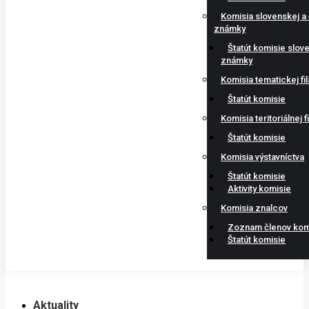
Komisia slovenskej a
známky
Štatút komisie slov
známky
Komisia tematickej fil
Štatút komisie
Komisia teritoriálnej fi
Štatút komisie
Komisia výstavníctva
Štatút komisie
Aktivity komisie
Komisia znalcov
Zoznam členov kom
Štatút komisie
Aktuality