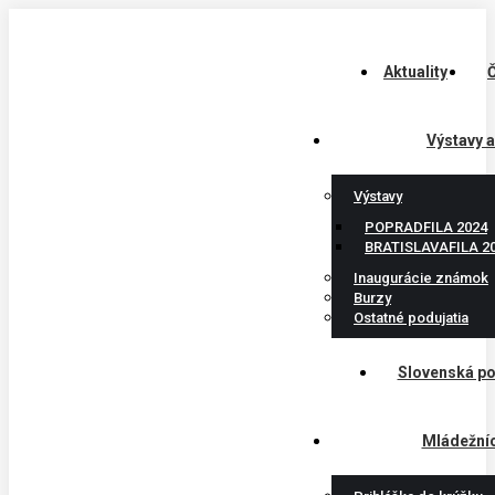
Skip
to
content
Aktuality
Č
Výstavy a
Výstavy
POPRADFILA 2024
BRATISLAVAFILA 2
Inaugurácie známok
Burzy
Ostatné podujatia
Slovenská p
Mládežníck