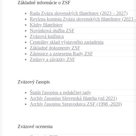
Základné informácie o ZSF
Rada Zväzu slovenských filatelistov (2023 – 2027)
Revízna komisia Zväzu slovenských filatelistov (2023 
Kluby filatelistov
Novinková služba ZSF
Zväzová knižnica
Centrálny sklad výstavného zariadenia
Základné dokumenty ZSF
Zápisnice a uznesenia Rady ZSF
Zmluvy a záväzky ZSF
Zväzový časopis
Štatút časopisu a redakčnej rady
Archív časopisu Slovenská filatelia (od 2021)
Archív časopisu Spravodajca ZSF (1998 -2020)
Zväzové ocenenia