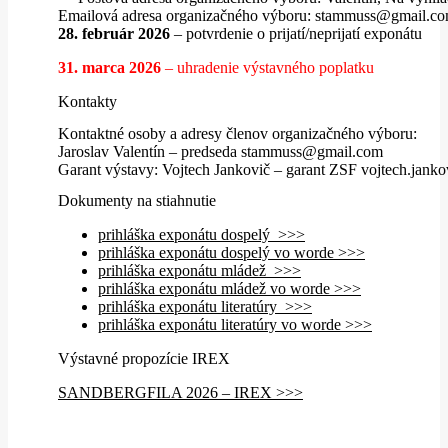
Emailová adresa organizačného výboru: stammuss@gmail.c
28. február 2026
– potvrdenie o prijatí/neprijatí exponátu
31. marca 2026
– uhradenie výstavného poplatku
Kontakty
Kontaktné osoby a adresy členov organizačného výboru:
Jaroslav Valentín – predseda stammuss@gmail.com
Garant výstavy: Vojtech Jankovič – garant ZSF vojtech.jan
Dokumenty na stiahnutie
prihláška exponátu dospelý >>>
prihláška exponátu dospelý vo worde >>>
prihláška exponátu mládež >>>
prihláška exponátu mládež vo worde >>>
prihláška exponátu literatúry >>>
prihláška exponátu literatúry vo worde >>>
Výstavné propozície IREX
SANDBERGFILA 2026 – IREX >>>