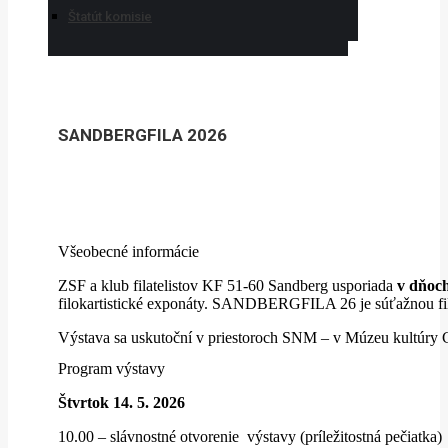
Štatút komisie
SANDBERGFILA 2026
Všeobecné informácie
ZSF a klub filatelistov KF 51-60 Sandberg usporiada
v dňoch
filokartistické exponáty. SANDBERGFILA 26 je súťažnou fila
Výstava sa uskutoční v priestoroch SNM – v Múzeu kultúry Cho
Program výstavy
Štvrtok 14. 5. 2026
10.00 – slávnostné otvorenie výstavy (príležitostná pečiatka)