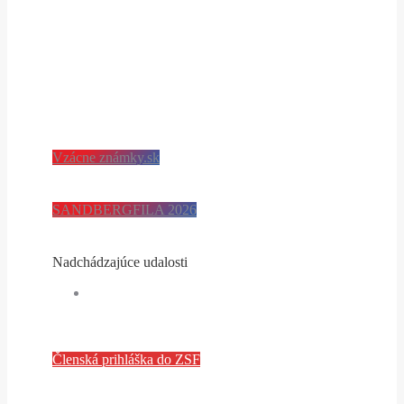
Vzácne známky.sk
SANDBERGFILA 2026
Nadchádzajúce udalosti
Členská prihláška do ZSF