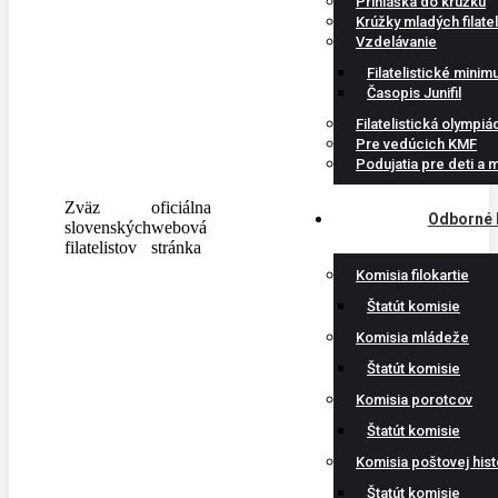
Prihláška do krúžku
Krúžky mladých filatel
Vzdelávanie
Filatelistické mini
Časopis Junifil
Filatelistická olympiá
Pre vedúcich KMF
Podujatia pre deti a 
Zväz
oficiálna
Odborné 
slovenských
webová
filatelistov
stránka
Komisia filokartie
Štatút komisie
Komisia mládeže
Štatút komisie
Komisia porotcov
Štatút komisie
Komisia poštovej hist
Štatút komisie