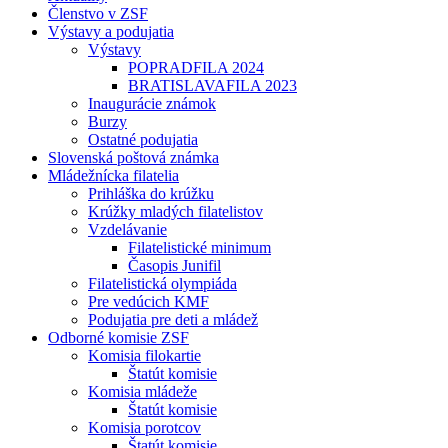
Členstvo v ZSF
Výstavy a podujatia
Výstavy
POPRADFILA 2024
BRATISLAVAFILA 2023
Inaugurácie známok
Burzy
Ostatné podujatia
Slovenská poštová známka
Mládežnícka filatelia
Prihláška do krúžku
Krúžky mladých filatelistov
Vzdelávanie
Filatelistické minimum
Časopis Junifil
Filatelistická olympiáda
Pre vedúcich KMF
Podujatia pre deti a mládež
Odborné komisie ZSF
Komisia filokartie
Štatút komisie
Komisia mládeže
Štatút komisie
Komisia porotcov
Štatút komisie