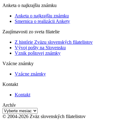
Anketa o najkrajšiu známku
Anketa o najkrajšiu známku
Smernica o realizácii Ankety
Zaujímavosti zo sveta filatelie
Z histórie Zväzu slovenských filatelistov
Vývoj pošty na Slovensku
Vznik poštovej známky
Vzácne známky
Vzácne známky
Kontakt
Kontakt
Archív
Archív
© 2004-2026 Zväz slovenských filatelistov
t
T