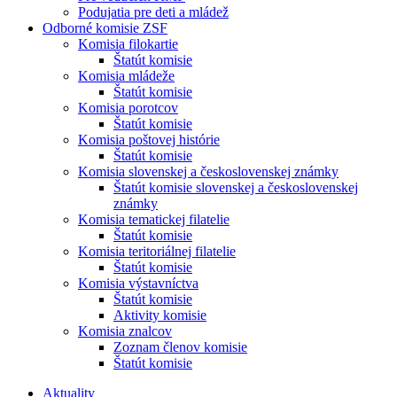
Podujatia pre deti a mládež
Odborné komisie ZSF
Komisia filokartie
Štatút komisie
Komisia mládeže
Štatút komisie
Komisia porotcov
Štatút komisie
Komisia poštovej histórie
Štatút komisie
Komisia slovenskej a československej známky
Štatút komisie slovenskej a československej
známky
Komisia tematickej filatelie
Štatút komisie
Komisia teritoriálnej filatelie
Štatút komisie
Komisia výstavníctva
Štatút komisie
Aktivity komisie
Komisia znalcov
Zoznam členov komisie
Štatút komisie
Aktuality