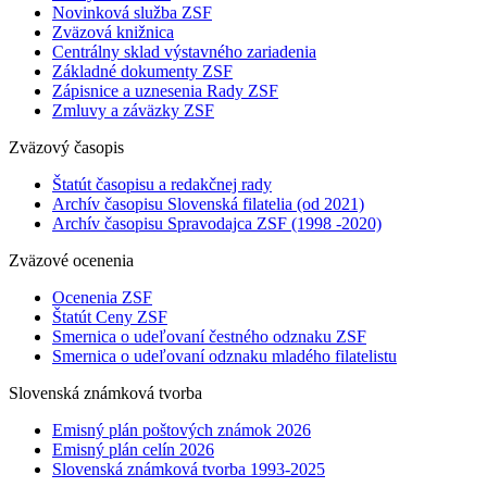
Novinková služba ZSF
Zväzová knižnica
Centrálny sklad výstavného zariadenia
Základné dokumenty ZSF
Zápisnice a uznesenia Rady ZSF
Zmluvy a záväzky ZSF
Zväzový časopis
Štatút časopisu a redakčnej rady
Archív časopisu Slovenská filatelia (od 2021)
Archív časopisu Spravodajca ZSF (1998 -2020)
Zväzové ocenenia
Ocenenia ZSF
Štatút Ceny ZSF
Smernica o udeľovaní čestného odznaku ZSF
Smernica o udeľovaní odznaku mladého filatelistu
Slovenská známková tvorba
Emisný plán poštových známok 2026
Emisný plán celín 2026
Slovenská známková tvorba 1993-2025