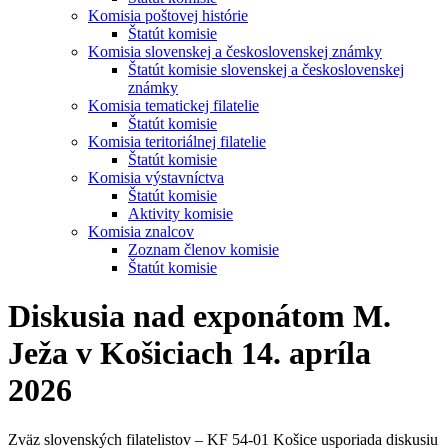
Komisia poštovej histórie
Štatút komisie
Komisia slovenskej a československej známky
Štatút komisie slovenskej a československej
známky
Komisia tematickej filatelie
Štatút komisie
Komisia teritoriálnej filatelie
Štatút komisie
Komisia výstavníctva
Štatút komisie
Aktivity komisie
Komisia znalcov
Zoznam členov komisie
Štatút komisie
Diskusia nad exponátom M.
Ježa v Košiciach 14. apríla
2026
Zväz slovenských filatelistov – KF 54-01 Košice usporiada diskusiu