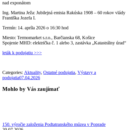
nad exponátom
Ing. Martina Ježa: Jubilejná emisia Rakúska 1908 – 60 rokov vlády
Františka Jozefa I.
Termín: 14. apríla 2026 o 16:30 hod
Miesto: Termomarket s.r.o., Barčianska 68, Košice
Spojenie MHD: električka č. 1 alebo 3, zastávka „Katastrálny úrad“
leták k podujatiu >>>
Categories:
Aktuality
,
Ostatné podujatia
,
Výstavy a
podujatia
07.04.2026
Mohlo by Vás zaujímať
150. výročie založenia Podtatranského múzea v Poprade
20.07.2026