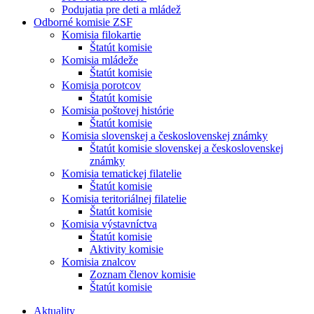
Podujatia pre deti a mládež
Odborné komisie ZSF
Komisia filokartie
Štatút komisie
Komisia mládeže
Štatút komisie
Komisia porotcov
Štatút komisie
Komisia poštovej histórie
Štatút komisie
Komisia slovenskej a československej známky
Štatút komisie slovenskej a československej
známky
Komisia tematickej filatelie
Štatút komisie
Komisia teritoriálnej filatelie
Štatút komisie
Komisia výstavníctva
Štatút komisie
Aktivity komisie
Komisia znalcov
Zoznam členov komisie
Štatút komisie
Aktuality