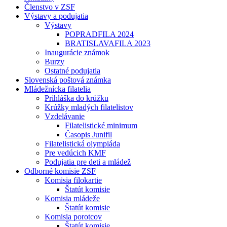
Členstvo v ZSF
Výstavy a podujatia
Výstavy
POPRADFILA 2024
BRATISLAVAFILA 2023
Inaugurácie známok
Burzy
Ostatné podujatia
Slovenská poštová známka
Mládežnícka filatelia
Prihláška do krúžku
Krúžky mladých filatelistov
Vzdelávanie
Filatelistické minimum
Časopis Junifil
Filatelistická olympiáda
Pre vedúcich KMF
Podujatia pre deti a mládež
Odborné komisie ZSF
Komisia filokartie
Štatút komisie
Komisia mládeže
Štatút komisie
Komisia porotcov
Štatút komisie