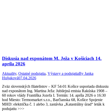
Diskusia nad exponátom M. Ježa v Košiciach 14.
apríla 2026
Aktuality
,
Ostatné podujatia
,
Výstavy a podujatia
By
Janka
Huljaková
07.04.2026
Zväz slovenských filatelistov – KF 54-01 Košice usporiada diskusiu
nad exponátom Ing. Martina Ježa: Jubilejná emisia Rakúska 1908 –
60 rokov vlády Františka Jozefa I. Termín: 14. apríla 2026 o 16:30
hod Miesto: Termomarket s.r.o., Barčianska 68, Košice Spojenie
MHD: električka č. 1 alebo 3, zastávka „Katastrálny úrad“ leták k
podujatiu >>>