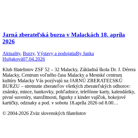
Jarná zberateľská burza v Malackách 18. apríla
2026
Aktuality
,
Burzy
,
Výstavy a podujatia
By
Janka
Huljaková
07.04.2026
Klub filatelistov ZSF 52 – 32 Malacky, Základná škola Dr. J. Dérera
Malacky, Centrum voľného času Malacky a Mestské centrum
kultúry Malacky Vás pozývajú na JARNÚ ZBERATEĽSKÚ
BURZU – stretnutie zberateľov všetkých zberateľských odborov:
známky, mince, bankovky, pohľadnice, telefónne karty, kalendáriky,
pivné suveníry, starožitnosti, figurky z kinder vajíčok, hokejové
kartičky, odznaky a pod. v sobotu 18.apríla 2026 od 8.00…
© 2004-2026 Zväz slovenských filatelistov
t
T