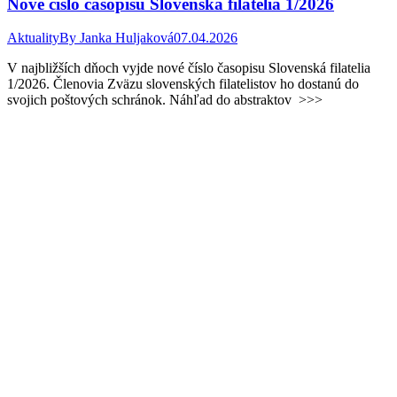
Nové číslo časopisu Slovenská filatelia 1/2026
Aktuality
By
Janka Huljaková
07.04.2026
V najbližších dňoch vyjde nové číslo časopisu Slovenská filatelia
1/2026. Členovia Zväzu slovenských filatelistov ho dostanú do
svojich poštových schránok. Náhľad do abstraktov >>>