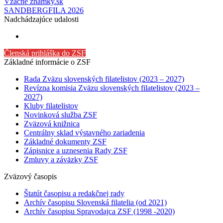
Vzácne známky.sk
SANDBERGFILA 2026
Nadchádzajúce udalosti
Členská prihláška do ZSF
Základné informácie o ZSF
Rada Zväzu slovenských filatelistov (2023 – 2027)
Revízna komisia Zväzu slovenských filatelistov (2023 –
2027)
Kluby filatelistov
Novinková služba ZSF
Zväzová knižnica
Centrálny sklad výstavného zariadenia
Základné dokumenty ZSF
Zápisnice a uznesenia Rady ZSF
Zmluvy a záväzky ZSF
Zväzový časopis
Štatút časopisu a redakčnej rady
Archív časopisu Slovenská filatelia (od 2021)
Archív časopisu Spravodajca ZSF (1998 -2020)