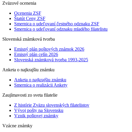
Zväzové ocenenia
Ocenenia ZSF
Štatút Ceny ZSF
Smernica o udeľovaní čestného odznaku ZSF
Smernica o udeľovaní odznaku mladého filatelistu
Slovenská známková tvorba
Emisný plán poštových známok 2026
Emisný plán celín 2026
Slovenská známková tvorba 1993-2025
Anketa o najkrajšiu známku
Anketa o najkrajšiu známku
Smernica o realizácii Ankety
Zaujímavosti zo sveta filatelie
Z histórie Zväzu slovenských filatelistov
Vývoj pošty na Slovensku
Vznik poštovej známky
Vzácne známky