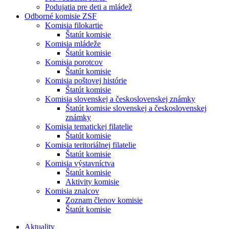
Podujatia pre deti a mládež
Odborné komisie ZSF
Komisia filokartie
Štatút komisie
Komisia mládeže
Štatút komisie
Komisia porotcov
Štatút komisie
Komisia poštovej histórie
Štatút komisie
Komisia slovenskej a československej známky
Štatút komisie slovenskej a československej
známky
Komisia tematickej filatelie
Štatút komisie
Komisia teritoriálnej filatelie
Štatút komisie
Komisia výstavníctva
Štatút komisie
Aktivity komisie
Komisia znalcov
Zoznam členov komisie
Štatút komisie
Aktuality