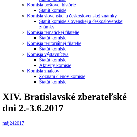
Komisia poštovej histórie
Štatút komisie
Komisia slovenskej a československej známky
Štatút komisie slovenskej a československej
známky
Komisia tematickej filatelie
Štatút komisie
Komisia teritoriálnej filatelie
Štatút komisie
Komisia výstavníctva
Štatút komisie
Aktivity komisie
Komisia znalcov
Zoznam členov komisie
Štatút komisie
XIV. Bratislavské zberateľské
dni 2.-3.6.2017
máj
24
2017