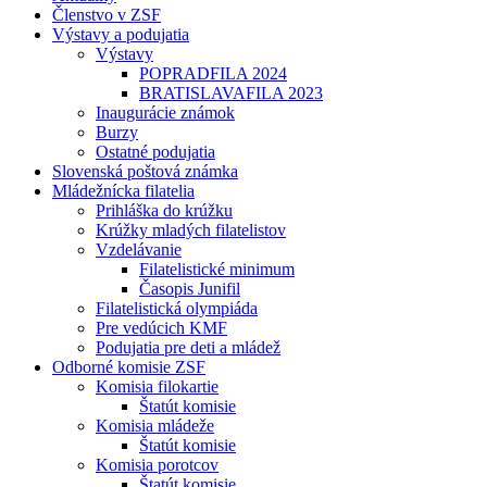
Členstvo v ZSF
Výstavy a podujatia
Výstavy
POPRADFILA 2024
BRATISLAVAFILA 2023
Inaugurácie známok
Burzy
Ostatné podujatia
Slovenská poštová známka
Mládežnícka filatelia
Prihláška do krúžku
Krúžky mladých filatelistov
Vzdelávanie
Filatelistické minimum
Časopis Junifil
Filatelistická olympiáda
Pre vedúcich KMF
Podujatia pre deti a mládež
Odborné komisie ZSF
Komisia filokartie
Štatút komisie
Komisia mládeže
Štatút komisie
Komisia porotcov
Štatút komisie