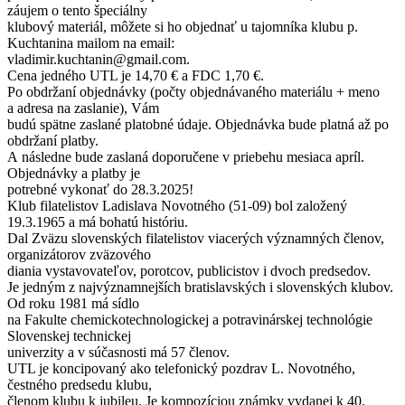
záujem o tento špeciálny
klubový materiál, môžete si ho objednať u tajomníka klubu p.
Kuchtanina mailom na email:
vladimir.kuchtanin@gmail.com.
Cena jedného UTL je 14,70 € a FDC 1,70 €.
Po obdržaní objednávky (počty objednávaného materiálu + meno
a adresa na zaslanie), Vám
budú spätne zaslané platobné údaje. Objednávka bude platná až po
obdržaní platby.
A následne bude zaslaná doporučene v priebehu mesiaca apríl.
Objednávky a platby je
potrebné vykonať do 28.3.2025!
Klub filatelistov Ladislava Novotného (51-09) bol založený
19.3.1965 a má bohatú históriu.
Dal Zväzu slovenských filatelistov viacerých významných členov,
organizátorov zväzového
diania vystavovateľov, porotcov, publicistov i dvoch predsedov.
Je jedným z najvýznamnejších bratislavských i slovenských klubov.
Od roku 1981 má sídlo
na Fakulte chemickotechnologickej a potravinárskej technológie
Slovenskej technickej
univerzity a v súčasnosti má 57 členov.
UTL je koncipovaný ako telefonický pozdrav L. Novotného,
čestného predsedu klubu,
členom klubu k jubileu. Je kompozíciou známky vydanej k 40.