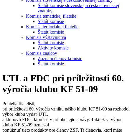
Komisia slovenskej a československej známky
Štatút komisie slovenskej a československej
známky
Komisia tematickej filatelie
Štatút komisie
Komisia teritoriálnej filatelie
Štatút komisie
Komisia výstavníctva
Štatút komisie
Aktivity komisie
Komisia znalcov
Zoznam členov komisie
Štatút komisie
UTL a FDC pri príležitosti 60.
výročia klubu KF 51-09
Priatelia filatelisti,
pri príležitosti 60. výročia vzniku nášho klubu KF 51-09 sa rozhodol
výbor klubu vydať UTL
a klubovú FDC, ktoré sú v prílohe tejto správy. Taktiež sa výbor
klubu KF 51-09 uzniesol
ponúknuť tieto produkty pre členov ZSF. Tí členovia, ktorí máte