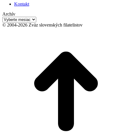
Kontakt
Archív
Archív
© 2004-2026 Zväz slovenských filatelistov
t
T