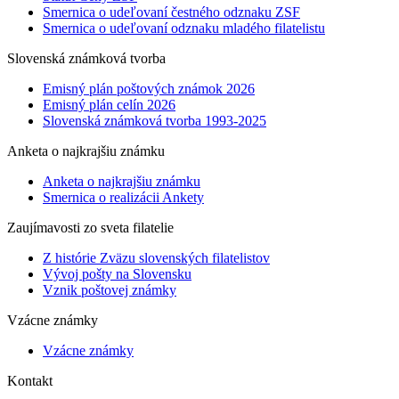
Smernica o udeľovaní čestného odznaku ZSF
Smernica o udeľovaní odznaku mladého filatelistu
Slovenská známková tvorba
Emisný plán poštových známok 2026
Emisný plán celín 2026
Slovenská známková tvorba 1993-2025
Anketa o najkrajšiu známku
Anketa o najkrajšiu známku
Smernica o realizácii Ankety
Zaujímavosti zo sveta filatelie
Z histórie Zväzu slovenských filatelistov
Vývoj pošty na Slovensku
Vznik poštovej známky
Vzácne známky
Vzácne známky
Kontakt