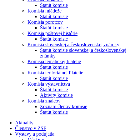
Štatút komisie
Komisia mládeže
Štatút komisie
Komisia porotcov
Štatút komisie
Komisia poštovej histórie
Štatút komisie
Komisia slovenskej a československej známky
Štatút komisie slovenskej a československej
známky
Komisia tematickej filatelie
Štatút komisie
Komisia teritoriálnej filatelie
Štatút komisie
Komisia výstavníctva
Štatút komisie
Aktivity komisie
Komisia znalcov
Zoznam členov komisie
Štatút komisie
Aktuality
Členstvo v ZSF
Výstavy a podujatia
Výstavy