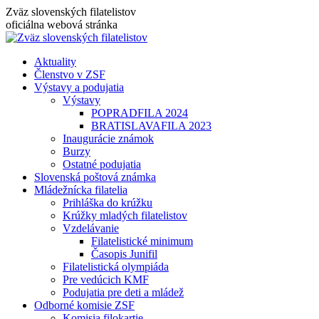
Skip
Zväz slovenských filatelistov
to
oficiálna webová stránka
content
Aktuality
Členstvo v ZSF
Výstavy a podujatia
Výstavy
POPRADFILA 2024
BRATISLAVAFILA 2023
Inaugurácie známok
Burzy
Ostatné podujatia
Slovenská poštová známka
Mládežnícka filatelia
Prihláška do krúžku
Krúžky mladých filatelistov
Vzdelávanie
Filatelistické minimum
Časopis Junifil
Filatelistická olympiáda
Pre vedúcich KMF
Podujatia pre deti a mládež
Odborné komisie ZSF
Komisia filokartie