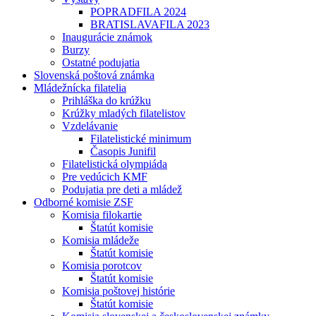
POPRADFILA 2024
BRATISLAVAFILA 2023
Inaugurácie známok
Burzy
Ostatné podujatia
Slovenská poštová známka
Mládežnícka filatelia
Prihláška do krúžku
Krúžky mladých filatelistov
Vzdelávanie
Filatelistické minimum
Časopis Junifil
Filatelistická olympiáda
Pre vedúcich KMF
Podujatia pre deti a mládež
Odborné komisie ZSF
Komisia filokartie
Štatút komisie
Komisia mládeže
Štatút komisie
Komisia porotcov
Štatút komisie
Komisia poštovej histórie
Štatút komisie