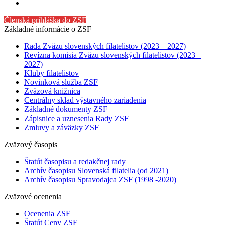
Členská prihláška do ZSF
Základné informácie o ZSF
Rada Zväzu slovenských filatelistov (2023 – 2027)
Revízna komisia Zväzu slovenských filatelistov (2023 –
2027)
Kluby filatelistov
Novinková služba ZSF
Zväzová knižnica
Centrálny sklad výstavného zariadenia
Základné dokumenty ZSF
Zápisnice a uznesenia Rady ZSF
Zmluvy a záväzky ZSF
Zväzový časopis
Štatút časopisu a redakčnej rady
Archív časopisu Slovenská filatelia (od 2021)
Archív časopisu Spravodajca ZSF (1998 -2020)
Zväzové ocenenia
Ocenenia ZSF
Štatút Ceny ZSF