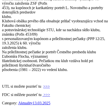
výročiu založenia ZSF (Pofis
453), na kupónoch je karikatúrny portrét L. Novotného a portréty
doterajších predsedov
klubu.
Klubová obálka prvého dňa obsahuje prítlač vyobrazujúcu vchod na
Fakultu chemickej
a potravinárskej technológie STU, kde sa nachádza sídlo klubu,
známku (Pofis 453/09)
s personalizovaným kupónom a príležitostnej pečiatky (PPP 12/25,
19.3.2025) k 60. výročiu
založenia klubu.
Na príležitostnej pečiatke je portrét Čestného predsedu klubu
Ľubomíra Flocha, významnej
filatelistickej osobnosti. Pečiatkou mu klub vzdáva hold pri
príležitosti štyridsaťdvaročného
pôsobenia (1981 – 2022) vo vedení klubu.
UTL si možete pozrieť tu
>>>
FDC si môžete pozrieť tu
>>>
Category:
Aktuality
13.03.2025