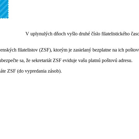
V uplynulých dňoch vyšlo druhé číslo filatelistického
h filatelistov (ZSF), ktorým je zasielaný bezplatne na ich poštovú
bezpečte sa, že sekretariát ZSF eviduje vašu platnú poštovú adresu.
iáte ZSF (do vypredania zásob).