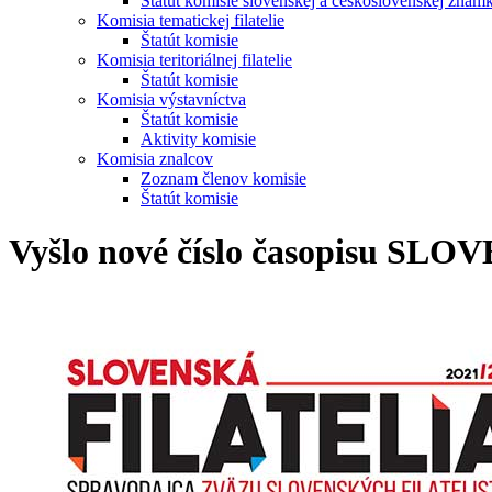
Štatút komisie slovenskej a československej znám
Komisia tematickej filatelie
Štatút komisie
Komisia teritoriálnej filatelie
Štatút komisie
Komisia výstavníctva
Štatút komisie
Aktivity komisie
Komisia znalcov
Zoznam členov komisie
Štatút komisie
Vyšlo nové číslo časopisu SL