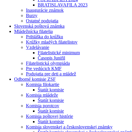
BRATISLAVAFILA 2023
Inaugurácie známok
Burzy
Ostatné podujatia
Slovenská poštová známka
Mládežnícka filatelia
Prihláška do krúžku
Krúžky mladých filatelistov
Vzdelávanie
Filatelistické minimum
Časopis Junifil
Filatelistická olympiáda
Pre vedúcich KMF
Podujatia pre deti a mládež
Odborné komisie ZSF
Komisia filokartie
Štatút komisie
Komisia mládeže
Štatút komisie
Komisia porotcov
Štatút komisie
Komisia poštovej histórie
Štatút komisie
Komisia slovenskej a československej známky