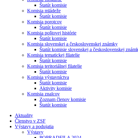
Štatút komisie
Komisia mládeže
Štatút komisie
Komisia porotcov
Štatút komisie
Komisia poštovej histórie
Štatút komisie
Komisia slovenskej a československej známky
Štatút komisie slovenskej a československej znám
Komisia tematickej filatelie
Štatút komisie
Komisia teritoriálnej filatelie
Štatút komisie
Komisia výstavníctva
Štatút komisie
Aktivity komisie
Komisia znalcov
Zoznam členov komisie
Štatút komisie
Aktuality
Členstvo v ZSF
Výstavy a podujatia
Výstavy
POPRADFILA 2024