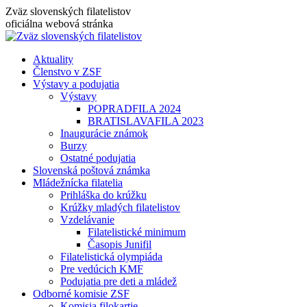
Skip
Zväz slovenských filatelistov
to
oficiálna webová stránka
content
Aktuality
Členstvo v ZSF
Výstavy a podujatia
Výstavy
POPRADFILA 2024
BRATISLAVAFILA 2023
Inaugurácie známok
Burzy
Ostatné podujatia
Slovenská poštová známka
Mládežnícka filatelia
Prihláška do krúžku
Krúžky mladých filatelistov
Vzdelávanie
Filatelistické minimum
Časopis Junifil
Filatelistická olympiáda
Pre vedúcich KMF
Podujatia pre deti a mládež
Odborné komisie ZSF
Komisia filokartie