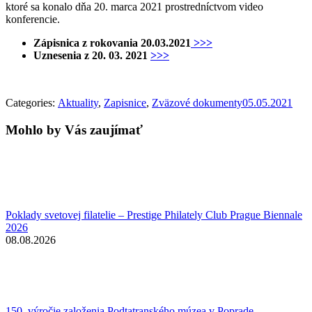
ktoré sa konalo dňa 20. marca 2021 prostredníctvom video
konferencie.
Zápisnica z rokovania 20.03.2021
>>>
Uznesenia z 20. 03. 2021
>>>
Categories:
Aktuality
,
Zapisnice
,
Zväzové dokumenty
05.05.2021
Mohlo by Vás zaujímať
Poklady svetovej filatelie – Prestige Philately Club Prague Biennale
2026
08.08.2026
150. výročie založenia Podtatranského múzea v Poprade