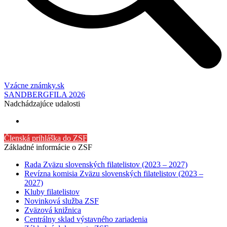
Vzácne známky.sk
SANDBERGFILA 2026
Nadchádzajúce udalosti
Členská prihláška do ZSF
Základné informácie o ZSF
Rada Zväzu slovenských filatelistov (2023 – 2027)
Revízna komisia Zväzu slovenských filatelistov (2023 –
2027)
Kluby filatelistov
Novinková služba ZSF
Zväzová knižnica
Centrálny sklad výstavného zariadenia