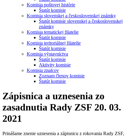
Komisia poštovej histórie
Štatút komisie
Komisia slovenskej a československej známky
Štatút komisie slovenskej a československej
známky
Komisia tematickej filatelie
Štatút komisie
Komisia teritoriálnej filatelie
Štatút komisie
Komisia výstavníctva
Štatút komisie
Aktivity komisie
Komisia znalcov
Zoznam členov komisie
Štatút komisie
Zápisnica a uznesenia zo
zasadnutia Rady ZSF 20. 03.
2021
Prinášame znenie uznesenia a zápisnicu z rokovania Rady ZSF,