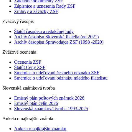
Základné dokumenty ZSF
Zápisnice a uznesenia Rady ZSF
Zmluvy a záväzky ZSF
Zväzový časopis
Štatút časopisu a redakčnej rady
Archív časopisu Slovenská filatelia (od 2021)
Archív časopisu Spravodajca ZSF (1998 -2020)
Zväzové ocenenia
Ocenenia ZSF
Štatút Ceny ZSF
Smernica o udeľovaní čestného odznaku ZSF
Smernica o udeľovaní odznaku mladého filatelistu
Slovenská známková tvorba
Emisný plán poštových známok 2026
Emisný plán celín 2026
Slovenská známková tvorba 1993-2025
Anketa o najkrajšiu známku
Anketa o najkrajšiu známku