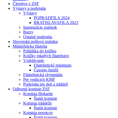
Členstvo v ZSF
Výstavy a podujatia
Výstavy
POPRADFILA 2024
BRATISLAVAFILA 2023
Inaugurácie známok
Burzy
Ostatné podujatia
Slovenská poštová známka
Mládežnícka filatelia
Prihláška do krúžku
Krúžky mladých filatelistov
Vzdelávanie
Filatelistické minimum
Časopis Junifil
Filatelistická olympiáda
Pre vedúcich KMF
Podujatia pre deti a mládež
Odborné komisie ZSF
Komisia filokartie
Štatút komisie
Komisia mládeže
Štatút komisie
Komisia porotcov
Štatút komisie