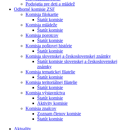
Podujatia pre deti a mládež
Odborné komisie ZSF
Komisia filokartie
Štatút komisie
Komisia mládeže
Štatút komisie
Komisia porotcov
Štatút komisie
Komisia poštovej histórie
Štatút komisie
Komisia slovenskej a československej známky
Štatút komisie slovenskej a československej
známky
Komisia tematickej filatelie
Štatút komisie
Komisia teritoriálnej filatelie
Štatút komisie
Komisia výstavníctva
Štatút komisie
Aktivity komisie
Komisia znalcov
Zoznam členov komisie
Štatút komisie
Aktuality