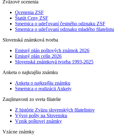
Zväzové ocenenia
Ocenenia ZSF
Štatút Ceny ZSF
Smernica o udeľovaní čestného odznaku ZSF
Smernica o udeľovaní odznaku mladého filatelistu
Slovenská známková tvorba
Emisný plán poštových známok 2026
Emisný plán celín 2026
Slovenská známková tvorba 1993-2025
Anketa o najkrajšiu známku
Anketa o najkrajšiu známku
Smernica o realizácii Ankety
Zaujímavosti zo sveta filatelie
Z histórie Zväzu slovenských filatelistov
Vývoj pošty na Slovensku
Vznik poštovej známky
Vzácne známky