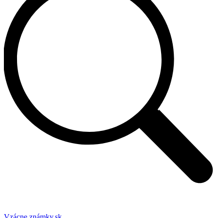
Vzácne známky.sk