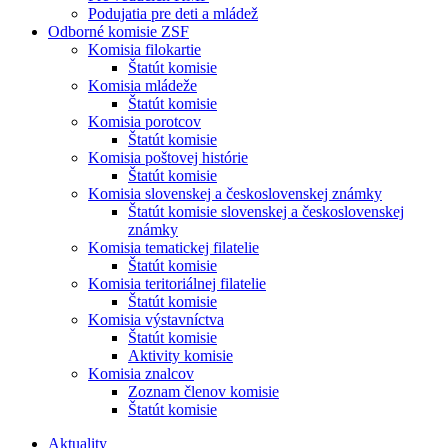
Podujatia pre deti a mládež
Odborné komisie ZSF
Komisia filokartie
Štatút komisie
Komisia mládeže
Štatút komisie
Komisia porotcov
Štatút komisie
Komisia poštovej histórie
Štatút komisie
Komisia slovenskej a československej známky
Štatút komisie slovenskej a československej
známky
Komisia tematickej filatelie
Štatút komisie
Komisia teritoriálnej filatelie
Štatút komisie
Komisia výstavníctva
Štatút komisie
Aktivity komisie
Komisia znalcov
Zoznam členov komisie
Štatút komisie
Aktuality