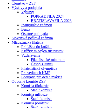
Členstvo v ZSF
Výstavy a podujatia
Výstavy
POPRADFILA 2024
BRATISLAVAFILA 2023
Inaugurácie známok
Burzy
Ostatné podujatia
Slovenská poštová známka
Mládežnícka filatelia
Prihláška do krúžku
Krúžky mladých filatelistov
Vzdelávanie
Filatelistické minimum
Časopis Junifil
Filatelistická olympiáda
Pre vedúcich KMF
Podujatia pre deti a mládež
Odborné komisie ZSF
Komisia filokartie
Štatút komisie
Komisia mládeže
Štatút komisie
Komisia porotcov
Štatút komisie