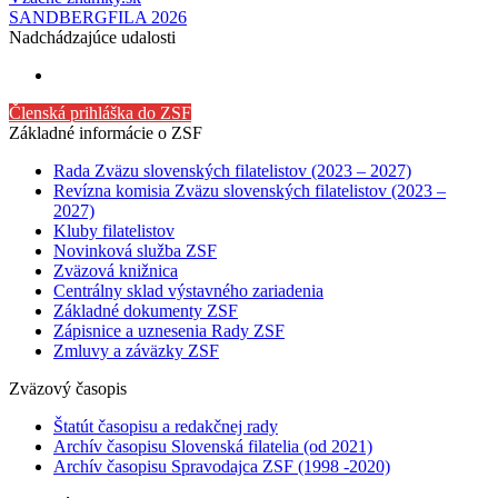
SANDBERGFILA 2026
Nadchádzajúce udalosti
Členská prihláška do ZSF
Základné informácie o ZSF
Rada Zväzu slovenských filatelistov (2023 – 2027)
Revízna komisia Zväzu slovenských filatelistov (2023 –
2027)
Kluby filatelistov
Novinková služba ZSF
Zväzová knižnica
Centrálny sklad výstavného zariadenia
Základné dokumenty ZSF
Zápisnice a uznesenia Rady ZSF
Zmluvy a záväzky ZSF
Zväzový časopis
Štatút časopisu a redakčnej rady
Archív časopisu Slovenská filatelia (od 2021)
Archív časopisu Spravodajca ZSF (1998 -2020)