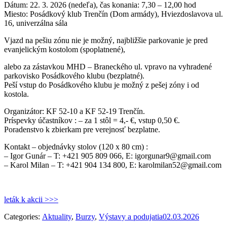
Dátum: 22. 3. 2026 (nedeľa), čas konania: 7,30 – 12,00 hod
Miesto: Posádkový klub Trenčín (Dom armády), Hviezdoslavova ul.
16, univerzálna sála
Vjazd na pešiu zónu nie je možný, najbližšie parkovanie je pred
evanjelickým kostolom (spoplatnené),
alebo za zástavkou MHD – Braneckého ul. vpravo na vyhradené
parkovisko Posádkového klubu (bezplatné).
Peší vstup do Posádkového klubu je možný z pešej zóny i od
kostola.
Organizátor: KF 52-10 a KF 52-19 Trenčín.
Príspevky účastníkov : – za 1 stôl = 4,- €, vstup 0,50 €.
Poradenstvo k zbierkam pre verejnosť bezplatne.
Kontakt – objednávky stolov (120 x 80 cm) :
– Igor Gunár – T: +421 905 809 066, E: igorgunar9@gmail.com
– Karol Milan – T: +421 904 134 800, E: karolmilan52@gmail.com
leták k akcii >>>
Categories:
Aktuality
,
Burzy
,
Výstavy a podujatia
02.03.2026