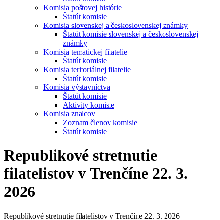
Komisia poštovej histórie
Štatút komisie
Komisia slovenskej a československej známky
Štatút komisie slovenskej a československej
známky
Komisia tematickej filatelie
Štatút komisie
Komisia teritoriálnej filatelie
Štatút komisie
Komisia výstavníctva
Štatút komisie
Aktivity komisie
Komisia znalcov
Zoznam členov komisie
Štatút komisie
Republikové stretnutie
filatelistov v Trenčíne 22. 3.
2026
Republikové stretnutie filatelistov v Trenčíne 22. 3. 2026