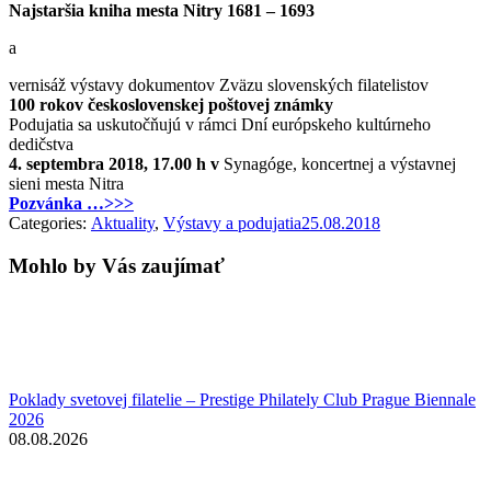
Najstaršia kniha mesta Nitry 1681 – 1693
a
vernisáž výstavy dokumentov Zväzu slovenských filatelistov
100 rokov československej poštovej známky
Podujatia sa uskutočňujú v rámci Dní európskeho kultúrneho
dedičstva
4. septembra 2018, 17.00 h v
Synagóge, koncertnej a výstavnej
sieni mesta Nitra
Pozvánka …>>>
Categories:
Aktuality
,
Výstavy a podujatia
25.08.2018
Mohlo by Vás zaujímať
Poklady svetovej filatelie – Prestige Philately Club Prague Biennale
2026
08.08.2026