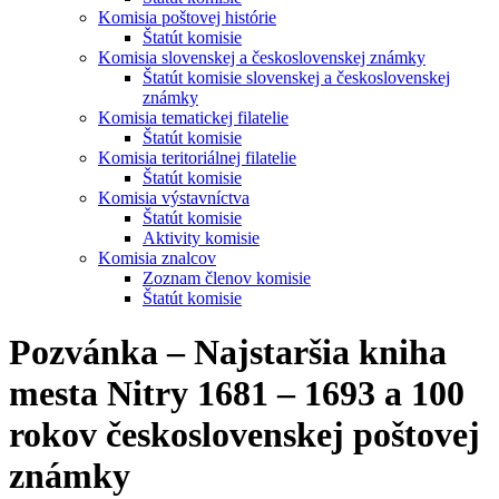
Komisia poštovej histórie
Štatút komisie
Komisia slovenskej a československej známky
Štatút komisie slovenskej a československej
známky
Komisia tematickej filatelie
Štatút komisie
Komisia teritoriálnej filatelie
Štatút komisie
Komisia výstavníctva
Štatút komisie
Aktivity komisie
Komisia znalcov
Zoznam členov komisie
Štatút komisie
Pozvánka – Najstaršia kniha
mesta Nitry 1681 – 1693 a 100
rokov československej poštovej
známky