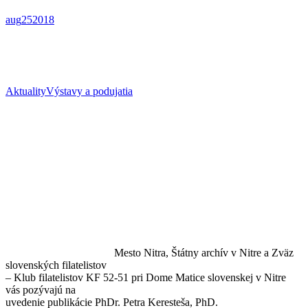
aug
25
2018
Aktuality
Výstavy a podujatia
Mesto Nitra, Štátny archív v Nitre a Zväz
slovenských filatelistov
– Klub filatelistov KF 52-51 pri Dome Matice slovenskej v Nitre
vás pozývajú na
uvedenie publikácie PhDr. Petra Keresteša, PhD.