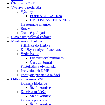
Členstvo v ZSF
Výstavy a podujatia
Výstavy
POPRADFILA 2024
BRATISLAVAFILA 2023
Inaugurácie známok
Burzy
Ostatné podujatia
Slovenská poštová známka
Mládežnícka filatelia
Prihláška do krúžku
Krúžky mladých filatelistov
Vzdelávanie
Filatelistické minimum
Časopis Junifil
Filatelistická olympiáda
Pre vedúcich KMF
Podujatia pre deti a mládež
Odborné komisie ZSF
Komisia filokartie
Štatút komisie
Komisia mládeže
Štatút komisie
Komisia porotcov
Štatút komisie