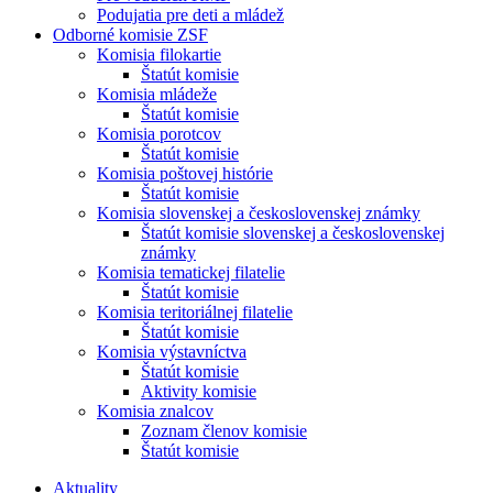
Podujatia pre deti a mládež
Odborné komisie ZSF
Komisia filokartie
Štatút komisie
Komisia mládeže
Štatút komisie
Komisia porotcov
Štatút komisie
Komisia poštovej histórie
Štatút komisie
Komisia slovenskej a československej známky
Štatút komisie slovenskej a československej
známky
Komisia tematickej filatelie
Štatút komisie
Komisia teritoriálnej filatelie
Štatút komisie
Komisia výstavníctva
Štatút komisie
Aktivity komisie
Komisia znalcov
Zoznam členov komisie
Štatút komisie
Aktuality