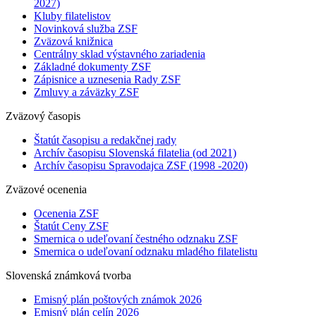
2027)
Kluby filatelistov
Novinková služba ZSF
Zväzová knižnica
Centrálny sklad výstavného zariadenia
Základné dokumenty ZSF
Zápisnice a uznesenia Rady ZSF
Zmluvy a záväzky ZSF
Zväzový časopis
Štatút časopisu a redakčnej rady
Archív časopisu Slovenská filatelia (od 2021)
Archív časopisu Spravodajca ZSF (1998 -2020)
Zväzové ocenenia
Ocenenia ZSF
Štatút Ceny ZSF
Smernica o udeľovaní čestného odznaku ZSF
Smernica o udeľovaní odznaku mladého filatelistu
Slovenská známková tvorba
Emisný plán poštových známok 2026
Emisný plán celín 2026