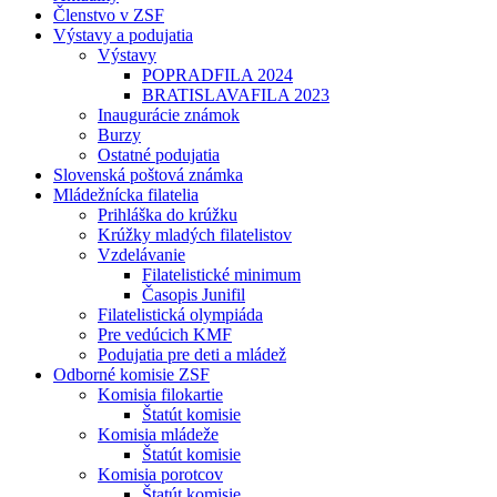
Členstvo v ZSF
Výstavy a podujatia
Výstavy
POPRADFILA 2024
BRATISLAVAFILA 2023
Inaugurácie známok
Burzy
Ostatné podujatia
Slovenská poštová známka
Mládežnícka filatelia
Prihláška do krúžku
Krúžky mladých filatelistov
Vzdelávanie
Filatelistické minimum
Časopis Junifil
Filatelistická olympiáda
Pre vedúcich KMF
Podujatia pre deti a mládež
Odborné komisie ZSF
Komisia filokartie
Štatút komisie
Komisia mládeže
Štatút komisie
Komisia porotcov
Štatút komisie