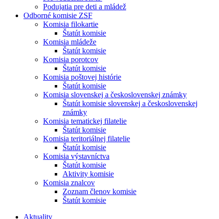
Podujatia pre deti a mládež
Odborné komisie ZSF
Komisia filokartie
Štatút komisie
Komisia mládeže
Štatút komisie
Komisia porotcov
Štatút komisie
Komisia poštovej histórie
Štatút komisie
Komisia slovenskej a československej známky
Štatút komisie slovenskej a československej
známky
Komisia tematickej filatelie
Štatút komisie
Komisia teritoriálnej filatelie
Štatút komisie
Komisia výstavníctva
Štatút komisie
Aktivity komisie
Komisia znalcov
Zoznam členov komisie
Štatút komisie
Aktuality