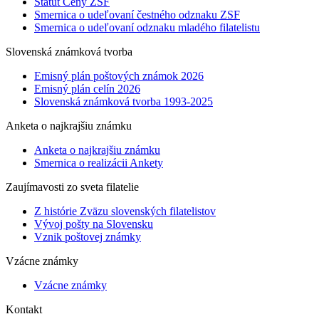
Štatút Ceny ZSF
Smernica o udeľovaní čestného odznaku ZSF
Smernica o udeľovaní odznaku mladého filatelistu
Slovenská známková tvorba
Emisný plán poštových známok 2026
Emisný plán celín 2026
Slovenská známková tvorba 1993-2025
Anketa o najkrajšiu známku
Anketa o najkrajšiu známku
Smernica o realizácii Ankety
Zaujímavosti zo sveta filatelie
Z histórie Zväzu slovenských filatelistov
Vývoj pošty na Slovensku
Vznik poštovej známky
Vzácne známky
Vzácne známky
Kontakt