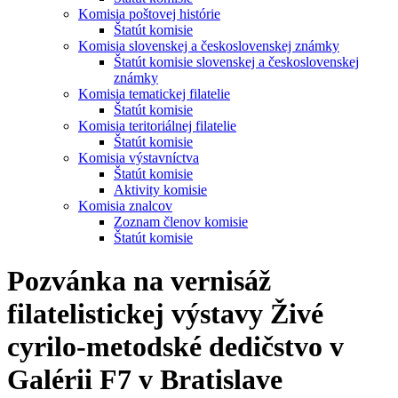
Komisia poštovej histórie
Štatút komisie
Komisia slovenskej a československej známky
Štatút komisie slovenskej a československej
známky
Komisia tematickej filatelie
Štatút komisie
Komisia teritoriálnej filatelie
Štatút komisie
Komisia výstavníctva
Štatút komisie
Aktivity komisie
Komisia znalcov
Zoznam členov komisie
Štatút komisie
Pozvánka na vernisáž
filatelistickej výstavy Živé
cyrilo-metodské dedičstvo v
Galérii F7 v Bratislave