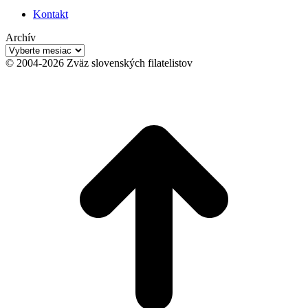
Kontakt
Archív
Archív
© 2004-2026 Zväz slovenských filatelistov
t
T