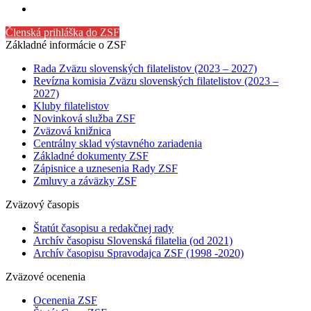
Členská prihláška do ZSF
Základné informácie o ZSF
Rada Zväzu slovenských filatelistov (2023 – 2027)
Revízna komisia Zväzu slovenských filatelistov (2023 –
2027)
Kluby filatelistov
Novinková služba ZSF
Zväzová knižnica
Centrálny sklad výstavného zariadenia
Základné dokumenty ZSF
Zápisnice a uznesenia Rady ZSF
Zmluvy a záväzky ZSF
Zväzový časopis
Štatút časopisu a redakčnej rady
Archív časopisu Slovenská filatelia (od 2021)
Archív časopisu Spravodajca ZSF (1998 -2020)
Zväzové ocenenia
Ocenenia ZSF