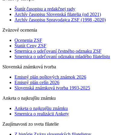
Štatút časopisu a redakčnej rady
Archív časopisu Slovenská filatelia (od 2021)
Archív časopisu Spravodajca ZSF (1998 -2020)
Zväzové ocenenia
Ocenenia ZSF
Štatút Ceny ZSF
Smernica o udeľovaní čestného odznaku ZSF
Smernica o udeľovaní odznaku mladého filatelistu
Slovenská známková tvorba
Emisný plán poštových známok 2026
Emisný plán celín 2026
Slovenská známková tvorba 1993-2025
Anketa o najkrajšiu známku
Anketa o najkrajšiu známku
Smernica o realizácii Ankety
Zaujímavosti zo sveta filatelie
Z histórie Zväzu slovenských filatelistov