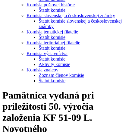
Komisia poštovej histórie
Štatút komisie
Komisia slovenskej a československej známky
Štatút komisie slovenskej a československej
známky
Komisia tematickej filatelie
Štatút komisie
Komisia teritoriálnej filatelie
Štatút komisie
Komisia výstavníctva
Štatút komisie
Aktivity komisie
Komisia znalcov
Zoznam členov komisie
Štatút komisie
Pamätnica vydaná pri
príležitosti 50. výročia
založenia KF 51-09 L.
Novotného