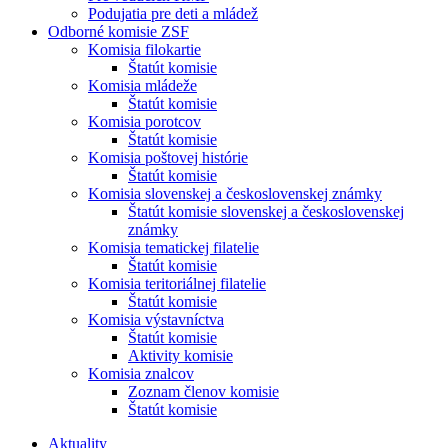
Podujatia pre deti a mládež
Odborné komisie ZSF
Komisia filokartie
Štatút komisie
Komisia mládeže
Štatút komisie
Komisia porotcov
Štatút komisie
Komisia poštovej histórie
Štatút komisie
Komisia slovenskej a československej známky
Štatút komisie slovenskej a československej
známky
Komisia tematickej filatelie
Štatút komisie
Komisia teritoriálnej filatelie
Štatút komisie
Komisia výstavníctva
Štatút komisie
Aktivity komisie
Komisia znalcov
Zoznam členov komisie
Štatút komisie
Aktuality