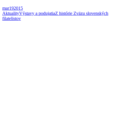
mar
19
2015
Aktuality
Výstavy a podujatia
Z histórie Zväzu slovenských
filatelistov