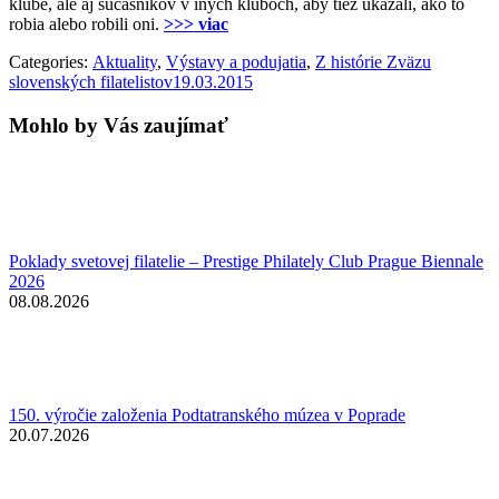
klube, ale aj súčasníkov v iných kluboch, aby tiež ukázali, ako to
robia alebo robili oni.
>>> viac
Categories:
Aktuality
,
Výstavy a podujatia
,
Z histórie Zväzu
slovenských filatelistov
19.03.2015
Mohlo by Vás zaujímať
Poklady svetovej filatelie – Prestige Philately Club Prague Biennale
2026
08.08.2026
150. výročie založenia Podtatranského múzea v Poprade
20.07.2026