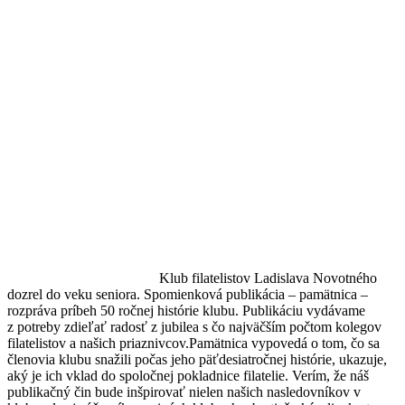
Klub filatelistov Ladislava Novotného
dozrel do veku seniora. Spomienková publikácia – pamätnica –
rozpráva príbeh 50 ročnej histórie klubu. Publikáciu vydávame
z potreby zdieľať radosť z jubilea s čo najväčším počtom kolegov
filatelistov a našich priaznivcov.Pamätnica vypovedá o tom, čo sa
členovia klubu snažili počas jeho päťdesiatročnej histórie, ukazuje,
aký je ich vklad do spoločnej pokladnice filatelie. Verím, že náš
publikačný čin bude inšpirovať nielen našich nasledovníkov v