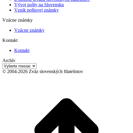
Vývoj pošty na Slovensku
Vznik poštovej známky
Vzácne známky
Vzácne známky
Kontakt
Kontakt
Archív
Archív
© 2004-2026 Zväz slovenských filatelistov
t
T