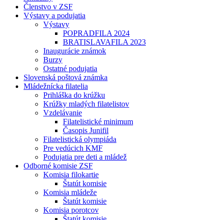
Členstvo v ZSF
Výstavy a podujatia
Výstavy
POPRADFILA 2024
BRATISLAVAFILA 2023
Inaugurácie známok
Burzy
Ostatné podujatia
Slovenská poštová známka
Mládežnícka filatelia
Prihláška do krúžku
Krúžky mladých filatelistov
Vzdelávanie
Filatelistické minimum
Časopis Junifil
Filatelistická olympiáda
Pre vedúcich KMF
Podujatia pre deti a mládež
Odborné komisie ZSF
Komisia filokartie
Štatút komisie
Komisia mládeže
Štatút komisie
Komisia porotcov
Štatút komisie