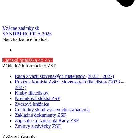
Vzácne známky.sk
SANDBERGFILA 2026
Nadchádzajúce udalosti
Členská prihláška do ZSF
Základné informácie o ZSF
Rada Zväzu slovenských filatelistov (2023 – 2027)
Revízna komisia Zväzu slovenských filatelistov (2023 –
2027)
Kluby filatelistov
Novinková služba ZSF
Zväzová knižnica
Centrálny sklad výstavného zariadenia
Základné dokumenty ZSF
Zápisnice a uznesenia Rady ZSF
Zmluvy a záväzky ZSF
Zväzový časopis