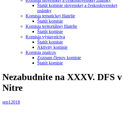
Komisia slovenskej a československej známky
Štatút komisie slovenskej a československej
známky
Komisia tematickej filatelie
Štatút komisie
Komisia teritoriálnej filatelie
Štatút komisie
Komisia výstavníctva
Štatút komisie
Aktivity komisie
Komisia znalcov
Zoznam členov komisie
Štatút komisie
Nezabudnite na XXXV. DFS v
Nitre
sep
1
2018