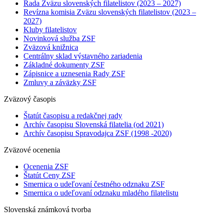
Rada Zväzu slovenských filatelistov (2023 – 2027)
Revízna komisia Zväzu slovenských filatelistov (2023 –
2027)
Kluby filatelistov
Novinková služba ZSF
Zväzová knižnica
Centrálny sklad výstavného zariadenia
Základné dokumenty ZSF
Zápisnice a uznesenia Rady ZSF
Zmluvy a záväzky ZSF
Zväzový časopis
Štatút časopisu a redakčnej rady
Archív časopisu Slovenská filatelia (od 2021)
Archív časopisu Spravodajca ZSF (1998 -2020)
Zväzové ocenenia
Ocenenia ZSF
Štatút Ceny ZSF
Smernica o udeľovaní čestného odznaku ZSF
Smernica o udeľovaní odznaku mladého filatelistu
Slovenská známková tvorba