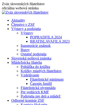
Skip
Zväz slovenských filatelistov
to
oficiálna webová stránka
content
Aktuality
Členstvo v ZSF
Výstavy a podujatia
Výstavy
POPRADFILA 2024
BRATISLAVAFILA 2023
Inaugurácie známok
Burzy
Ostatné podujatia
Slovenská poštová známka
Mládežnícka filatelia
Prihláška do krúžku
Krúžky mladých filatelistov
Vzdelávanie
Filatelistické minimum
Časopis Junifil
Filatelistická olympiáda
Pre vedúcich KMF
Podujatia pre deti a mládež
Odborné komisie ZSF
Komisia filokartie