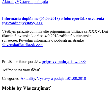
Aktuality
Výstavy a podujatia
Informáciu dopĺňame (05.09.2018) o fotoreportáž z otvorenia
sprievodnej výstavy >>>
Všetkým priaznivcom filatelie pripomíname blížiace sa XXXV. Dni
filatelie Slovenska ktoré sa 4.9.2018 začínajú v nitrianskej
synagóge. Pôvodná informácia o podujatí na stránke
slovenskafilatelia.sk >>>
Prinášame fotoreportáž z
prípravy podujatia ….>>>
Tešíme sa na vašu účasť.
Categories:
Aktuality
,
Výstavy a podujatia
01.09.2018
Mohlo by Vás zaujímať