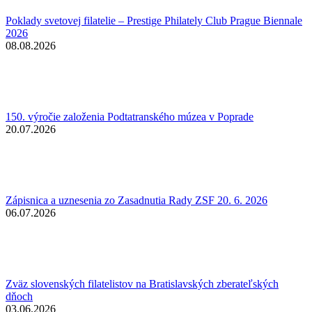
Poklady svetovej filatelie – Prestige Philately Club Prague Biennale
2026
08.08.2026
150. výročie založenia Podtatranského múzea v Poprade
20.07.2026
Zápisnica a uznesenia zo Zasadnutia Rady ZSF 20. 6. 2026
06.07.2026
Zväz slovenských filatelistov na Bratislavských zberateľských
dňoch
03.06.2026