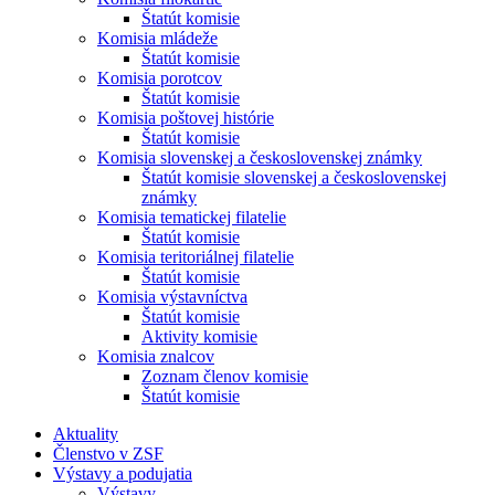
Štatút komisie
Komisia mládeže
Štatút komisie
Komisia porotcov
Štatút komisie
Komisia poštovej histórie
Štatút komisie
Komisia slovenskej a československej známky
Štatút komisie slovenskej a československej
známky
Komisia tematickej filatelie
Štatút komisie
Komisia teritoriálnej filatelie
Štatút komisie
Komisia výstavníctva
Štatút komisie
Aktivity komisie
Komisia znalcov
Zoznam členov komisie
Štatút komisie
Aktuality
Členstvo v ZSF
Výstavy a podujatia
Výstavy