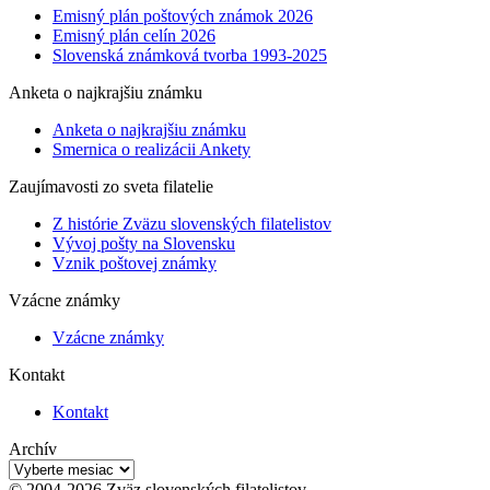
Emisný plán poštových známok 2026
Emisný plán celín 2026
Slovenská známková tvorba 1993-2025
Anketa o najkrajšiu známku
Anketa o najkrajšiu známku
Smernica o realizácii Ankety
Zaujímavosti zo sveta filatelie
Z histórie Zväzu slovenských filatelistov
Vývoj pošty na Slovensku
Vznik poštovej známky
Vzácne známky
Vzácne známky
Kontakt
Kontakt
Archív
Archív
© 2004-2026 Zväz slovenských filatelistov