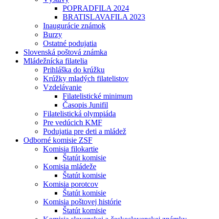
POPRADFILA 2024
BRATISLAVAFILA 2023
Inaugurácie známok
Burzy
Ostatné podujatia
Slovenská poštová známka
Mládežnícka filatelia
Prihláška do krúžku
Krúžky mladých filatelistov
Vzdelávanie
Filatelistické minimum
Časopis Junifil
Filatelistická olympiáda
Pre vedúcich KMF
Podujatia pre deti a mládež
Odborné komisie ZSF
Komisia filokartie
Štatút komisie
Komisia mládeže
Štatút komisie
Komisia porotcov
Štatút komisie
Komisia poštovej histórie
Štatút komisie