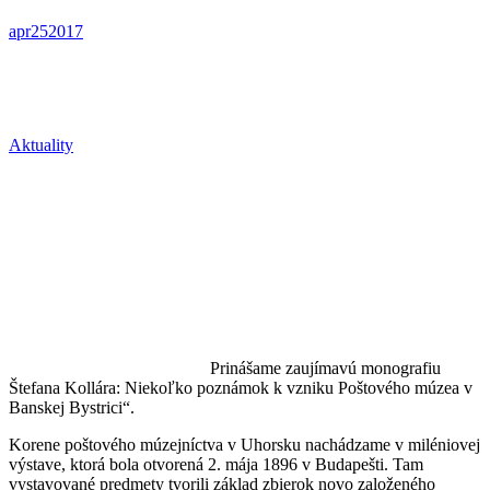
apr
25
2017
Aktuality
Prinášame zaujímavú monografiu
Štefana Kollára: Niekoľko poznámok k vzniku Poštového múzea v
Banskej Bystrici“.
Korene poštového múzejníctva v Uhorsku nachádzame v miléniovej
výstave, ktorá bola otvorená 2. mája 1896 v Budapešti. Tam
vystavované predmety tvorili základ zbierok novo založeného