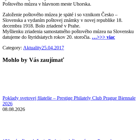
Poštového múzea v hlavnom meste Uhorska.
Založenie poštového múzea je späté i so vznikom Česko –
Slovenska a vydaním poštovej známky v novej republike 18.
decembra 1918. Bolo zriadené v Prahe.
Myšlienku zriadenia samostatného poštového múzea na Slovensku
datujeme do štyridsiatych rokov 20. storočia.
…>>> viac
Category:
Aktuality
25.04.2017
Mohlo by Vás zaujímať
Poklady svetovej filatelie – Prestige Philately Club Prague Biennale
2026
08.08.2026