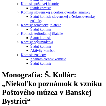
Komisia poštovej histórie
Štatút komisie
Komisia slovenskej a československej známky
Štatút komisie slovenskej a československej
známky
Komisia tematickej filatelie
Štatút komisie
Komisia teritoriálnej filatelie
Štatút komisie
Komisia výstavníctva
Štatút komisie
Aktivity komisie
Komisia znalcov
Zoznam členov komisie
Štatút komisie
Monografia: Š. Kollár:
„Niekoľko poznámok k vzniku
Poštového múzea v Banskej
Bystrici“