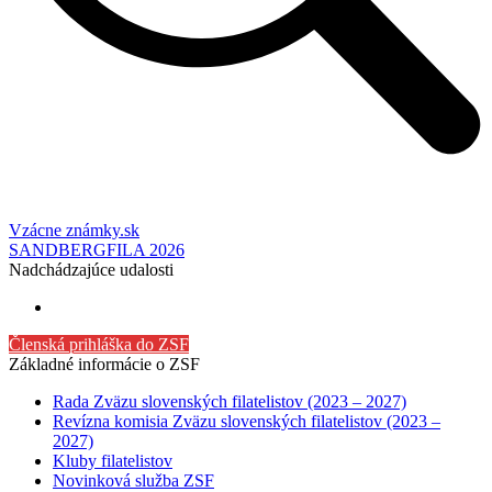
Vzácne známky.sk
SANDBERGFILA 2026
Nadchádzajúce udalosti
Členská prihláška do ZSF
Základné informácie o ZSF
Rada Zväzu slovenských filatelistov (2023 – 2027)
Revízna komisia Zväzu slovenských filatelistov (2023 –
2027)
Kluby filatelistov
Novinková služba ZSF