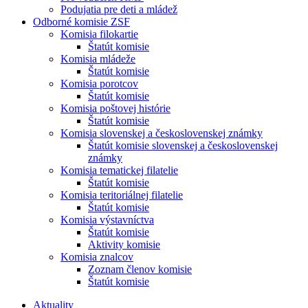
Podujatia pre deti a mládež
Odborné komisie ZSF
Komisia filokartie
Štatút komisie
Komisia mládeže
Štatút komisie
Komisia porotcov
Štatút komisie
Komisia poštovej histórie
Štatút komisie
Komisia slovenskej a československej známky
Štatút komisie slovenskej a československej
známky
Komisia tematickej filatelie
Štatút komisie
Komisia teritoriálnej filatelie
Štatút komisie
Komisia výstavníctva
Štatút komisie
Aktivity komisie
Komisia znalcov
Zoznam členov komisie
Štatút komisie
Aktuality