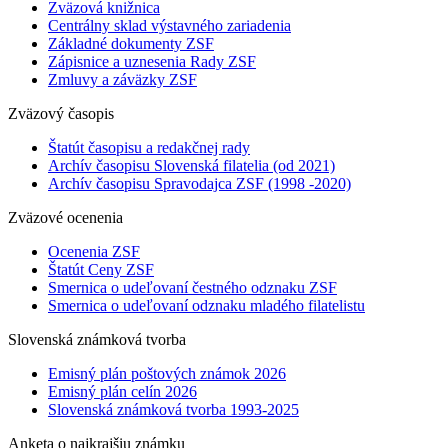
Zväzová knižnica
Centrálny sklad výstavného zariadenia
Základné dokumenty ZSF
Zápisnice a uznesenia Rady ZSF
Zmluvy a záväzky ZSF
Zväzový časopis
Štatút časopisu a redakčnej rady
Archív časopisu Slovenská filatelia (od 2021)
Archív časopisu Spravodajca ZSF (1998 -2020)
Zväzové ocenenia
Ocenenia ZSF
Štatút Ceny ZSF
Smernica o udeľovaní čestného odznaku ZSF
Smernica o udeľovaní odznaku mladého filatelistu
Slovenská známková tvorba
Emisný plán poštových známok 2026
Emisný plán celín 2026
Slovenská známková tvorba 1993-2025
Anketa o najkrajšiu známku