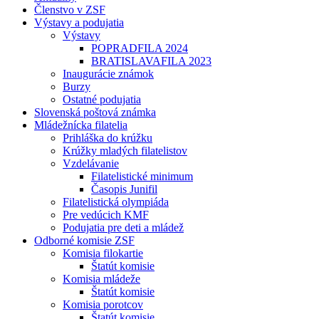
Členstvo v ZSF
Výstavy a podujatia
Výstavy
POPRADFILA 2024
BRATISLAVAFILA 2023
Inaugurácie známok
Burzy
Ostatné podujatia
Slovenská poštová známka
Mládežnícka filatelia
Prihláška do krúžku
Krúžky mladých filatelistov
Vzdelávanie
Filatelistické minimum
Časopis Junifil
Filatelistická olympiáda
Pre vedúcich KMF
Podujatia pre deti a mládež
Odborné komisie ZSF
Komisia filokartie
Štatút komisie
Komisia mládeže
Štatút komisie
Komisia porotcov
Štatút komisie