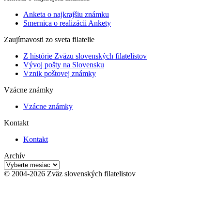
Anketa o najkrajšiu známku
Smernica o realizácii Ankety
Zaujímavosti zo sveta filatelie
Z histórie Zväzu slovenských filatelistov
Vývoj pošty na Slovensku
Vznik poštovej známky
Vzácne známky
Vzácne známky
Kontakt
Kontakt
Archív
Archív
© 2004-2026 Zväz slovenských filatelistov
t
T