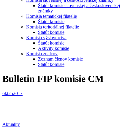
Komisia slovenskej a československej známky
Štatút komisie slovenskej a československej
známky
Komisia tematickej filatelie
Štatút komisie
Komisia teritoriálnej filatelie
Štatút komisie
Komisia výstavníctva
Štatút komisie
Aktivity komisie
Komisia znalcov
Zoznam členov komisie
Štatút komisie
Bulletin FIP komisie CM
okt
25
2017
Aktuality