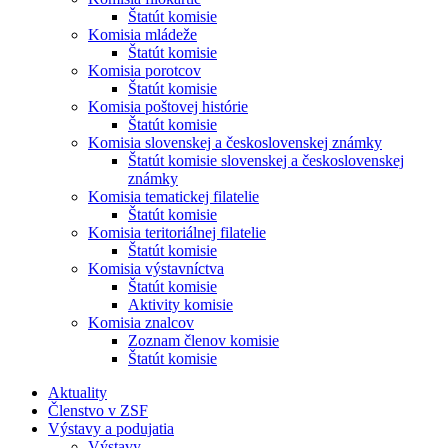
Štatút komisie
Komisia mládeže
Štatút komisie
Komisia porotcov
Štatút komisie
Komisia poštovej histórie
Štatút komisie
Komisia slovenskej a československej známky
Štatút komisie slovenskej a československej
známky
Komisia tematickej filatelie
Štatút komisie
Komisia teritoriálnej filatelie
Štatút komisie
Komisia výstavníctva
Štatút komisie
Aktivity komisie
Komisia znalcov
Zoznam členov komisie
Štatút komisie
Aktuality
Členstvo v ZSF
Výstavy a podujatia
Výstavy