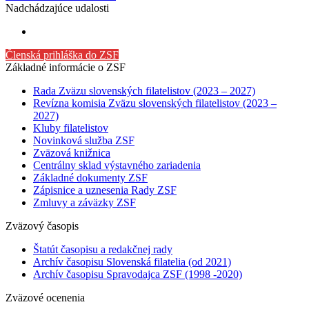
Nadchádzajúce udalosti
Členská prihláška do ZSF
Základné informácie o ZSF
Rada Zväzu slovenských filatelistov (2023 – 2027)
Revízna komisia Zväzu slovenských filatelistov (2023 –
2027)
Kluby filatelistov
Novinková služba ZSF
Zväzová knižnica
Centrálny sklad výstavného zariadenia
Základné dokumenty ZSF
Zápisnice a uznesenia Rady ZSF
Zmluvy a záväzky ZSF
Zväzový časopis
Štatút časopisu a redakčnej rady
Archív časopisu Slovenská filatelia (od 2021)
Archív časopisu Spravodajca ZSF (1998 -2020)
Zväzové ocenenia