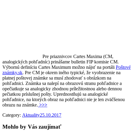
Pre priaznivcov Cartes Maxima (CM,
analogických pohľadníc) prinášame bulletin FIP komisie CM.
Výbornú definíciu Cartes Maximum možno nájsť na portáli
Poštové
známky.sk
. Pre CM je okrem iného typické, že vyobrazenie na
platnej poštovej známke sa musí zhodovať s obrázkom na
pohľadnici. Známka sa nalepí na obrazovú stranu pohľadnice a
opečiatkuje sa analogicky zhodnou príležitostnou alebo dennou
pečiatkou príslušnej pošty. Uprednostňujú sa analogické
pohľadnice, na ktorých obraz na pohľadnici nie je len zväčšenou
obrazu na známke.
>>>
Category:
Aktuality
25.10.2017
Mohlo by Vás zaujímať