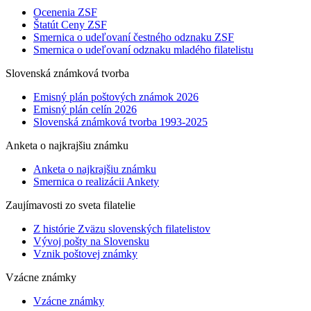
Ocenenia ZSF
Štatút Ceny ZSF
Smernica o udeľovaní čestného odznaku ZSF
Smernica o udeľovaní odznaku mladého filatelistu
Slovenská známková tvorba
Emisný plán poštových známok 2026
Emisný plán celín 2026
Slovenská známková tvorba 1993-2025
Anketa o najkrajšiu známku
Anketa o najkrajšiu známku
Smernica o realizácii Ankety
Zaujímavosti zo sveta filatelie
Z histórie Zväzu slovenských filatelistov
Vývoj pošty na Slovensku
Vznik poštovej známky
Vzácne známky
Vzácne známky