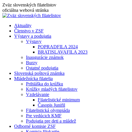
Skip
Zväz slovenských filatelistov
to
oficiálna webová stránka
content
Aktuality
Členstvo v ZSF
Výstavy a podujatia
Výstavy
POPRADFILA 2024
BRATISLAVAFILA 2023
Inaugurácie známok
Burzy
Ostatné podujatia
Slovenská poštová známka
Mládežnícka filatelia
Prihláška do krúžku
Krúžky mladých filatelistov
Vzdelávanie
Filatelistické minimum
Časopis Junifil
Filatelistická olympiáda
Pre vedúcich KMF
Podujatia pre deti a mládež
Odborné komisie ZSF
Komisia filokartie