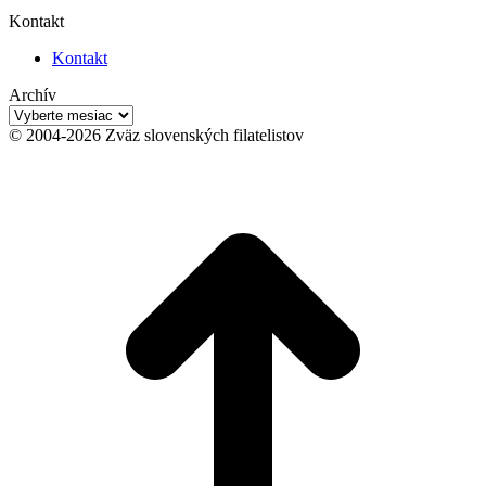
Kontakt
Kontakt
Archív
Archív
© 2004-2026 Zväz slovenských filatelistov
t
T