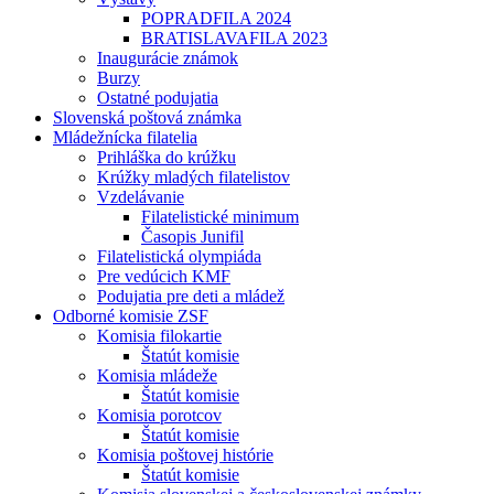
POPRADFILA 2024
BRATISLAVAFILA 2023
Inaugurácie známok
Burzy
Ostatné podujatia
Slovenská poštová známka
Mládežnícka filatelia
Prihláška do krúžku
Krúžky mladých filatelistov
Vzdelávanie
Filatelistické minimum
Časopis Junifil
Filatelistická olympiáda
Pre vedúcich KMF
Podujatia pre deti a mládež
Odborné komisie ZSF
Komisia filokartie
Štatút komisie
Komisia mládeže
Štatút komisie
Komisia porotcov
Štatút komisie
Komisia poštovej histórie
Štatút komisie