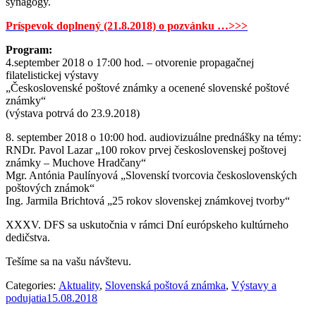
synagógy.
Príspevok doplnený (21.8.2018) o pozvánku …>>>
Program:
4.september 2018 o 17:00 hod. – otvorenie propagačnej
filatelistickej výstavy
„Československé poštové známky a ocenené slovenské poštové
známky“
(výstava potrvá do 23.9.2018)
8. september 2018 o 10:00 hod. audiovizuálne prednášky na témy:
RNDr. Pavol Lazar „100 rokov prvej československej poštovej
známky – Muchove Hradčany“
Mgr. Antónia Paulínyová „Slovenskí tvorcovia československých
poštových známok“
Ing. Jarmila Brichtová „25 rokov slovenskej známkovej tvorby“
XXXV. DFS sa uskutočnia v rámci Dní európskeho kultúrneho
dedičstva.
Tešíme sa na vašu návštevu.
Categories:
Aktuality
,
Slovenská poštová známka
,
Výstavy a
podujatia
15.08.2018