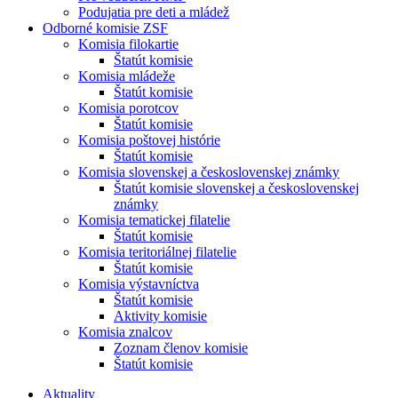
Podujatia pre deti a mládež
Odborné komisie ZSF
Komisia filokartie
Štatút komisie
Komisia mládeže
Štatút komisie
Komisia porotcov
Štatút komisie
Komisia poštovej histórie
Štatút komisie
Komisia slovenskej a československej známky
Štatút komisie slovenskej a československej
známky
Komisia tematickej filatelie
Štatút komisie
Komisia teritoriálnej filatelie
Štatút komisie
Komisia výstavníctva
Štatút komisie
Aktivity komisie
Komisia znalcov
Zoznam členov komisie
Štatút komisie
Aktuality