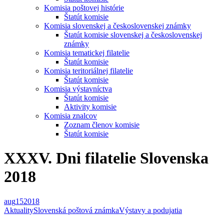
Komisia poštovej histórie
Štatút komisie
Komisia slovenskej a československej známky
Štatút komisie slovenskej a československej
známky
Komisia tematickej filatelie
Štatút komisie
Komisia teritoriálnej filatelie
Štatút komisie
Komisia výstavníctva
Štatút komisie
Aktivity komisie
Komisia znalcov
Zoznam členov komisie
Štatút komisie
XXXV. Dni filatelie Slovenska
2018
aug
15
2018
Aktuality
Slovenská poštová známka
Výstavy a podujatia