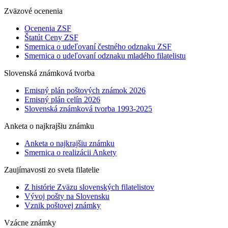
Zväzové ocenenia
Ocenenia ZSF
Štatút Ceny ZSF
Smernica o udeľovaní čestného odznaku ZSF
Smernica o udeľovaní odznaku mladého filatelistu
Slovenská známková tvorba
Emisný plán poštových známok 2026
Emisný plán celín 2026
Slovenská známková tvorba 1993-2025
Anketa o najkrajšiu známku
Anketa o najkrajšiu známku
Smernica o realizácii Ankety
Zaujímavosti zo sveta filatelie
Z histórie Zväzu slovenských filatelistov
Vývoj pošty na Slovensku
Vznik poštovej známky
Vzácne známky