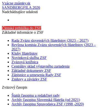
Vzácne známky.sk
SANDBERGFILA 2026
Nadchádzajúce udalosti
Členská prihláška do ZSF
Základné informácie o ZSF
Rada Zväzu slovenských filatelistov (2023 – 2027)
Revízna komisia Zväzu slovenských filatelistov (2023 –
2027)
Kluby filatelistov
Novinková služba ZSF
Zväzová knižnica
Centrálny sklad výstavného zariadenia
Základné dokumenty ZSF
Zápisnice a uznesenia Rady ZSF
Zmluvy a záväzky ZSF
Zväzový časopis
Štatút časopisu a redakčnej rady
Archív časopisu Slovenská filatelia (od 2021)
Archív časopisu Spravodajca ZSF (1998 -2020)