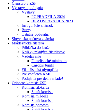
Členstvo v ZSF
Výstavy a podujatia
Výstavy
POPRADFILA 2024
BRATISLAVAFILA 2023
Inaugurácie známok
Burzy
Ostatné podujatia
Slovenská poštová známka
Mládežnícka filatelia
Prihláška do krúžku
Krúžky mladých filatelistov
Vzdelávanie
Filatelistické minimum
Časopis Junifil
Filatelistická olympiáda
Pre vedúcich KMF
Podujatia pre deti a mládež
Odborné komisie ZSF
Komisia filokartie
Štatút komisie
Komisia mládeže
Štatút komisie
Komisia porotcov
Štatút komisie