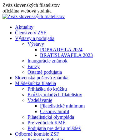
Skip
Zväz slovenských filatelistov
to
oficiálna webová stránka
content
Aktuality
Členstvo v ZSF
Výstavy a podujatia
Výstavy
POPRADFILA 2024
BRATISLAVAFILA 2023
Inaugurácie známok
Burzy
Ostatné podujatia
Slovenská poštová známka
Mládežnícka filatelia
Prihláška do krúžku
Krúžky mladých filatelistov
Vzdelávanie
Filatelistické minimum
Časopis Junifil
Filatelistická olympiáda
Pre vedúcich KMF
Podujatia pre deti a mládež
Odborné komisie ZSF
Komisia filokartie