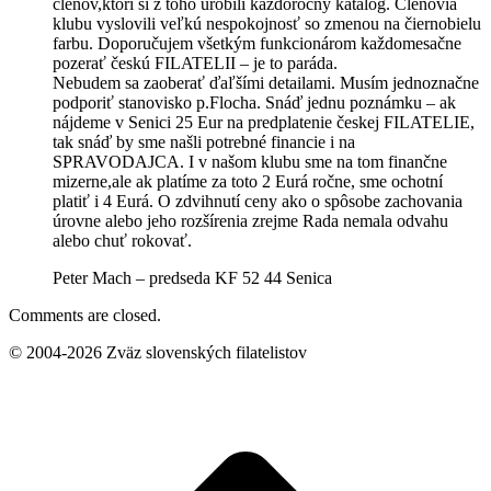
členov,ktorí si z toho urobili každoročný katalóg. Členovia
klubu vyslovili veľkú nespokojnosť so zmenou na čiernobielu
farbu. Doporučujem všetkým funkcionárom každomesačne
pozerať českú FILATELII – je to paráda.
Nebudem sa zaoberať ďaľšími detailami. Musím jednoznačne
podporiť stanovisko p.Flocha. Snáď jednu poznámku – ak
nájdeme v Senici 25 Eur na predplatenie českej FILATELIE,
tak snáď by sme našli potrebné financie i na
SPRAVODAJCA. I v našom klubu sme na tom finančne
mizerne,ale ak platíme za toto 2 Eurá ročne, sme ochotní
platiť i 4 Eurá. O zdvihnutí ceny ako o spôsobe zachovania
úrovne alebo jeho rozšírenia zrejme Rada nemala odvahu
alebo chuť rokovať.
Peter Mach – predseda KF 52 44 Senica
Comments are closed.
© 2004-2026 Zväz slovenských filatelistov
t
T