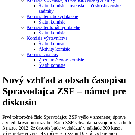
Komisia slovenskej a československej známky
Štatút komisie slovenskej a československej
známky
Komisia tematickej filatelie
Štatút komisie
Komisia teritoriálnej filatelie
Štatút komisie
Komisia výstavníctva
Štatút komisie
Aktivity komisie
Komisia znalcov
Zoznam členov komisie
Štatút komisie
Nový vzhľad a obsah časopisu
Spravodajca ZSF – námet pre
diskusiu
Prvé tohtoročné číslo Spravodajcu ZSF vyšlo v zmenenej úprave
a v redukovanom rozsahu. Rada ZSF schválila na svojom zasadnutí
3 marca 2012, že časopis bude vychádzať v náklade 300 kusov,
v čiernobielej verzii 4x ročne, v rozsahu 16 strán, s farebnou