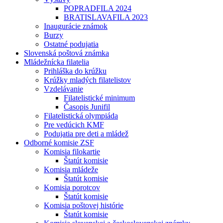
POPRADFILA 2024
BRATISLAVAFILA 2023
Inaugurácie známok
Burzy
Ostatné podujatia
Slovenská poštová známka
Mládežnícka filatelia
Prihláška do krúžku
Krúžky mladých filatelistov
Vzdelávanie
Filatelistické minimum
Časopis Junifil
Filatelistická olympiáda
Pre vedúcich KMF
Podujatia pre deti a mládež
Odborné komisie ZSF
Komisia filokartie
Štatút komisie
Komisia mládeže
Štatút komisie
Komisia porotcov
Štatút komisie
Komisia poštovej histórie
Štatút komisie