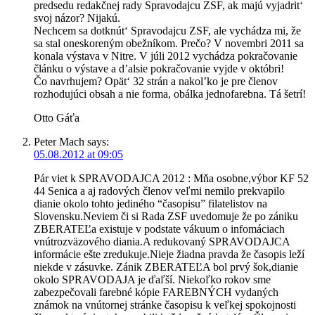
predsedu redakčnej rady Spravodajcu ZSF, ak majú vyjadrit‘
svoj názor? Nijakú.
Nechcem sa dotknút‘ Spravodajcu ZSF, ale vychádza mi, že
sa stal oneskoreným obežníkom. Prečo? V novembri 2011 sa
konala výstava v Nitre. V júli 2012 vychádza pokračovanie
článku o výstave a d’alsie pokračovanie vyjde v októbri!
Čo navrhujem? Opät‘ 32 strán a nakol’ko je pre členov
rozhodujúci obsah a nie forma, obálka jednofarebna. Tá šetrí!
Otto Gáťa
Peter Mach
says:
05.08.2012 at 09:05
Pár viet k SPRAVODAJCA 2012 : Mňa osobne,výbor KF 52
44 Senica a aj radových členov veľmi nemilo prekvapilo
dianie okolo tohto jediného “časopisu” filatelistov na
Slovensku.Neviem či si Rada ZSF uvedomuje že po zániku
ZBERATEĽa existuje v podstate vákuum o infomáciach
vnútrozväzového diania.A redukovaný SPRAVODAJCA
informácie ešte zredukuje.Nieje žiadna pravda že časopis leží
niekde v zásuvke. Zánik ZBERATEĽA bol prvý šok,dianie
okolo SPRAVODAJA je ďaľší. Niekoľko rokov sme
zabezpečovali farebné kópie FAREBNÝCH vydaných
známok na vnútornej stránke časopisu k veľkej spokojnosti