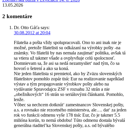
13.05.2026
2 komentáre
Dr. Otto Gáťa
says:
30.08.2012 at 20:04
Filatelia a pošta vždy spolupracovali. Ono to ani inak nie je
možné, pretože filatelisti su odkázaní na výrobky pošty -na
známky. Vo filatelii by nas nemala zaujimat‘ politika, avšak tá
sa vtiera už takmer všade a ovplyvňuje celú spolocnosť.
Domnievam sa, že asi sa nedá nezamysliet‘ nad tým, čo sa
hovorí o šetrení a ako sa koná.
Nie jeden filatelista si premietol, ako by Zväzu slovenských
filatelistov pomohlo zopár tisíc Eur na realizovanie napríklad
výstav a tým propagovanie výrobkov pošty alebo na
vydávanie Spravodajcu ZSF v rozsahu 32 strán a nie
„obežníkových“ 16 strán so seriálovými článkami. Pomohlo,
lenže.
Vôbec sa nechcem dotknút‘ zamestnancov Slovenskej pošty,
a.s. a rovnako nie rezortného ministerstva, ale…. dat‘ za jeden
rok vo funkcii odmenu vyše 178 tisíc Eur, čo je takmer 5.5
milióna korún, to nemá obdobu! Túto odmenu dostala bývalá
generálna riaditel’ka Slovenskej pošty, a.s. od bývalého