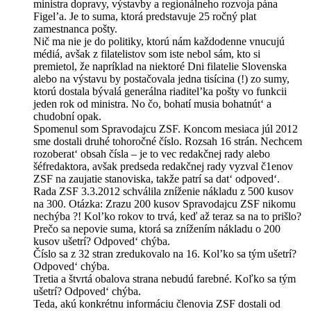
ministra dopravy, výstavby a regionálneho rozvoja pána
Figel’a. Je to suma, ktorá predstavuje 25 ročný plat
zamestnanca pošty.
Nič ma nie je do politiky, ktorú nám každodenne vnucujú
médiá, avšak z filatelistov som iste nebol sám, kto si
premietol, že napríklad na niektoré Dni filatelie Slovenska
alebo na výstavu by postačovala jedna tisícina (!) zo sumy,
ktorú dostala bývalá generálna riaditel’ka pošty vo funkcii
jeden rok od ministra. No čo, bohatí musia bohatnút‘ a
chudobní opak.
Spomenul som Spravodajcu ZSF. Koncom mesiaca júl 2012
sme dostali druhé tohoročné číslo. Rozsah 16 strán. Nechcem
rozoberat‘ obsah čísla – je to vec redakčnej rady alebo
šéfredaktora, avšak predseda redakčnej rady vyzval č1enov
ZSF na zaujatie stanoviska, takže patrí sa dat‘ odpoved‘.
Rada ZSF 3.3.2012 schválila zníženie nákladu z 500 kusov
na 300. Otázka: Zrazu 200 kusov Spravodajcu ZSF nikomu
nechýba ?! Kol’ko rokov to trvá, keď až teraz sa na to prišlo?
Prečo sa nepovie suma, ktorá sa znížením nákladu o 200
kusov ušetrí? Odpoved‘ chýba.
Číslo sa z 32 stran zredukovalo na 16. Kol’ko sa tým ušetrí?
Odpoved‘ chýba.
Tretia a štvrtá obalova strana nebudú farebné. Koľko sa tým
ušetrí? Odpoved‘ chýba.
Teda, akú konkrétnu informáciu členovia ZSF dostali od