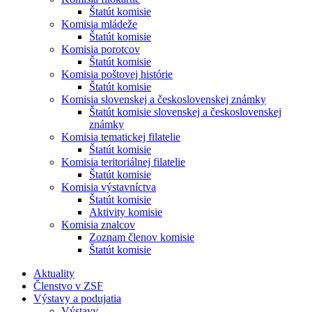
Štatút komisie
Komisia mládeže
Štatút komisie
Komisia porotcov
Štatút komisie
Komisia poštovej histórie
Štatút komisie
Komisia slovenskej a československej známky
Štatút komisie slovenskej a československej
známky
Komisia tematickej filatelie
Štatút komisie
Komisia teritoriálnej filatelie
Štatút komisie
Komisia výstavníctva
Štatút komisie
Aktivity komisie
Komisia znalcov
Zoznam členov komisie
Štatút komisie
Aktuality
Členstvo v ZSF
Výstavy a podujatia
Výstavy