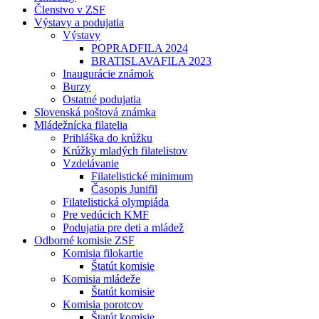
Členstvo v ZSF
Výstavy a podujatia
Výstavy
POPRADFILA 2024
BRATISLAVAFILA 2023
Inaugurácie známok
Burzy
Ostatné podujatia
Slovenská poštová známka
Mládežnícka filatelia
Prihláška do krúžku
Krúžky mladých filatelistov
Vzdelávanie
Filatelistické minimum
Časopis Junifil
Filatelistická olympiáda
Pre vedúcich KMF
Podujatia pre deti a mládež
Odborné komisie ZSF
Komisia filokartie
Štatút komisie
Komisia mládeže
Štatút komisie
Komisia porotcov
Štatút komisie