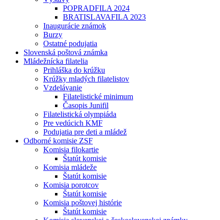
POPRADFILA 2024
BRATISLAVAFILA 2023
Inaugurácie známok
Burzy
Ostatné podujatia
Slovenská poštová známka
Mládežnícka filatelia
Prihláška do krúžku
Krúžky mladých filatelistov
Vzdelávanie
Filatelistické minimum
Časopis Junifil
Filatelistická olympiáda
Pre vedúcich KMF
Podujatia pre deti a mládež
Odborné komisie ZSF
Komisia filokartie
Štatút komisie
Komisia mládeže
Štatút komisie
Komisia porotcov
Štatút komisie
Komisia poštovej histórie
Štatút komisie