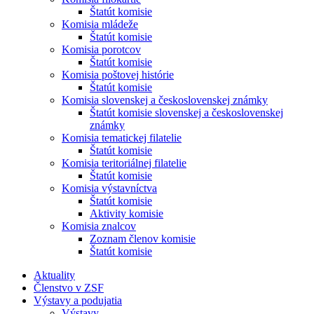
Štatút komisie
Komisia mládeže
Štatút komisie
Komisia porotcov
Štatút komisie
Komisia poštovej histórie
Štatút komisie
Komisia slovenskej a československej známky
Štatút komisie slovenskej a československej
známky
Komisia tematickej filatelie
Štatút komisie
Komisia teritoriálnej filatelie
Štatút komisie
Komisia výstavníctva
Štatút komisie
Aktivity komisie
Komisia znalcov
Zoznam členov komisie
Štatút komisie
Aktuality
Členstvo v ZSF
Výstavy a podujatia
Výstavy