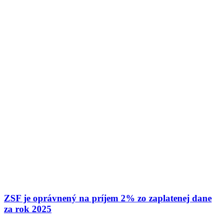
ZSF je oprávnený na príjem 2% zo zaplatenej dane
za rok 2025