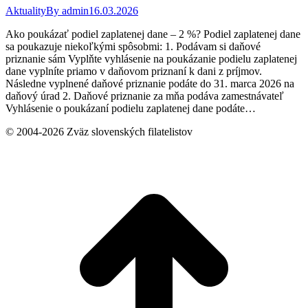
Aktuality
By
admin
16.03.2026
Ako poukázať podiel zaplatenej dane – 2 %? Podiel zaplatenej dane
sa poukazuje niekoľkými spôsobmi: 1. Podávam si daňové
priznanie sám Vyplňte vyhlásenie na poukázanie podielu zaplatenej
dane vyplníte priamo v daňovom priznaní k dani z príjmov.
Následne vyplnené daňové priznanie podáte do 31. marca 2026 na
daňový úrad 2. Daňové priznanie za mňa podáva zamestnávateľ
Vyhlásenie o poukázaní podielu zaplatenej dane podáte…
© 2004-2026 Zväz slovenských filatelistov
t
T