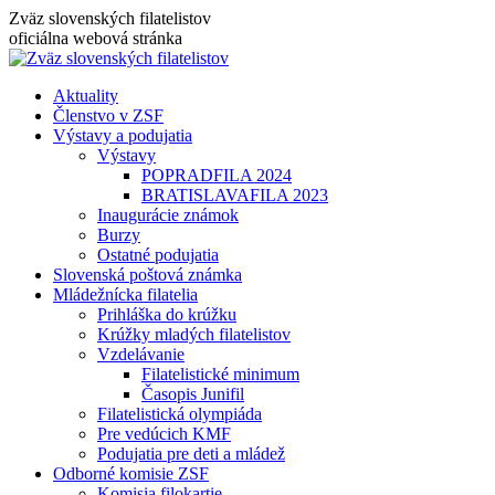
Skip
Zväz slovenských filatelistov
to
oficiálna webová stránka
content
Aktuality
Členstvo v ZSF
Výstavy a podujatia
Výstavy
POPRADFILA 2024
BRATISLAVAFILA 2023
Inaugurácie známok
Burzy
Ostatné podujatia
Slovenská poštová známka
Mládežnícka filatelia
Prihláška do krúžku
Krúžky mladých filatelistov
Vzdelávanie
Filatelistické minimum
Časopis Junifil
Filatelistická olympiáda
Pre vedúcich KMF
Podujatia pre deti a mládež
Odborné komisie ZSF
Komisia filokartie