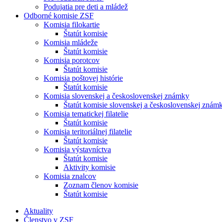
Podujatia pre deti a mládež
Odborné komisie ZSF
Komisia filokartie
Štatút komisie
Komisia mládeže
Štatút komisie
Komisia porotcov
Štatút komisie
Komisia poštovej histórie
Štatút komisie
Komisia slovenskej a československej známky
Štatút komisie slovenskej a československej znám
Komisia tematickej filatelie
Štatút komisie
Komisia teritoriálnej filatelie
Štatút komisie
Komisia výstavníctva
Štatút komisie
Aktivity komisie
Komisia znalcov
Zoznam členov komisie
Štatút komisie
Aktuality
Členstvo v ZSF