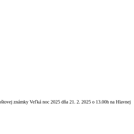
poštovej známky Veľká noc 2025 dňa 21. 2. 2025 o 13.00h na Hlavnej
t
T