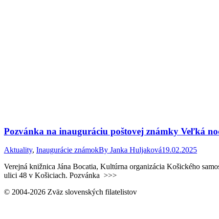
Pozvánka na inauguráciu poštovej známky Veľká no
Aktuality
,
Inaugurácie známok
By
Janka Huljaková
19.02.2025
Verejná knižnica Jána Bocatia, Kultúrna organizácia Košického samo
ulici 48 v Košiciach. Pozvánka ˃˃˃
© 2004-2026 Zväz slovenských filatelistov