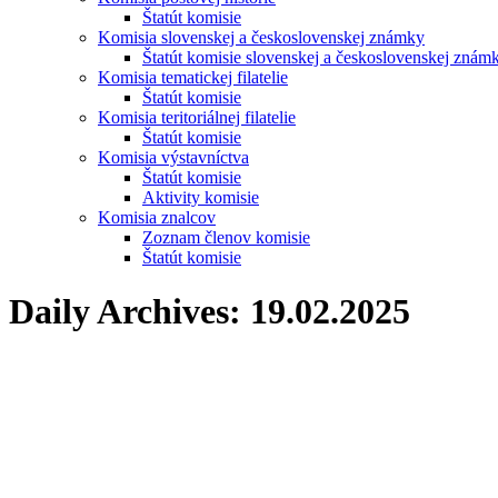
Štatút komisie
Komisia slovenskej a československej známky
Štatút komisie slovenskej a československej znám
Komisia tematickej filatelie
Štatút komisie
Komisia teritoriálnej filatelie
Štatút komisie
Komisia výstavníctva
Štatút komisie
Aktivity komisie
Komisia znalcov
Zoznam členov komisie
Štatút komisie
Daily Archives:
19.02.2025