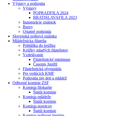
Výstavy a podujatia
Výstavy
POPRADFILA 2024
BRATISLAVAFILA 2023
Inaugurácie známok
Burzy
Ostatné podujatia
Slovenská poštová známka
Mládežnícka filatelia
Prihláška do krúžku
Krúžky mladých filatelistov
Vzdelávanie
Filatelistické minimum
Časopis Junifil
Filatelistická olympiáda
Pre vedúcich KMF
Podujatia pre deti a mládež
Odborné komisie ZSF
Komisia filokartie
Štatút komisie
Komisia mládeže
Štatút komisie
Komisia porotcov
Štatút komisie
Komisia poštovej histórie