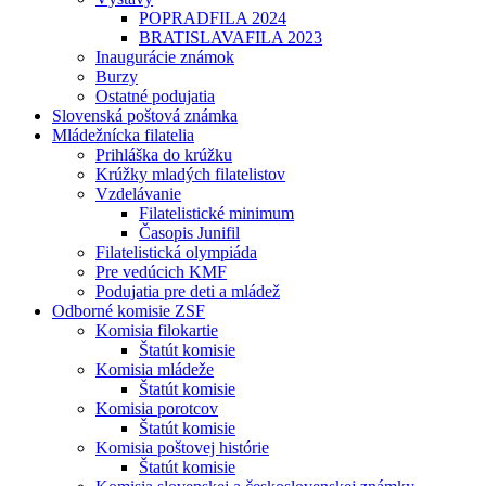
POPRADFILA 2024
BRATISLAVAFILA 2023
Inaugurácie známok
Burzy
Ostatné podujatia
Slovenská poštová známka
Mládežnícka filatelia
Prihláška do krúžku
Krúžky mladých filatelistov
Vzdelávanie
Filatelistické minimum
Časopis Junifil
Filatelistická olympiáda
Pre vedúcich KMF
Podujatia pre deti a mládež
Odborné komisie ZSF
Komisia filokartie
Štatút komisie
Komisia mládeže
Štatút komisie
Komisia porotcov
Štatút komisie
Komisia poštovej histórie
Štatút komisie