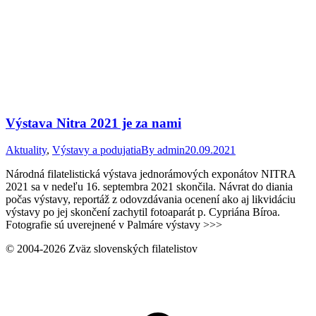
Výstava Nitra 2021 je za nami
Aktuality
,
Výstavy a podujatia
By
admin
20.09.2021
Národná filatelistická výstava jednorámových exponátov NITRA
2021 sa v nedeľu 16. septembra 2021 skončila. Návrat do diania
počas výstavy, reportáž z odovzdávania ocenení ako aj likvidáciu
výstavy po jej skončení zachytil fotoaparát p. Cypriána Bíroa.
Fotografie sú uverejnené v Palmáre výstavy >>>
© 2004-2026 Zväz slovenských filatelistov
t
T