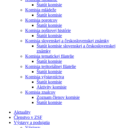
Štatút komisie
Komisia mládeže
Štatút komisie
Komisia porotcov
Štatút komisie
Komisia poštovej histórie
Štatút komisie
Komisia slovenskej a československej známky
Štatút komisie slovenskej a československej
známky
Komisia tematickej filatelie
Štatút komisie
Komisia teritoriálnej filatelie
Štatút komisie
Komisia výstavníctva
Štatút komisie
Aktivity komisie
Komisia znalcov
Zoznam členov komisie
Štatút komisie
Aktuality
Členstvo v ZSF
Výstavy a podujatia
Výstavy