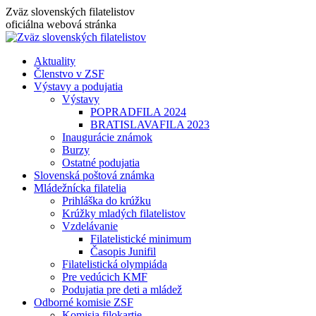
Skip
Zväz slovenských filatelistov
to
oficiálna webová stránka
content
Aktuality
Členstvo v ZSF
Výstavy a podujatia
Výstavy
POPRADFILA 2024
BRATISLAVAFILA 2023
Inaugurácie známok
Burzy
Ostatné podujatia
Slovenská poštová známka
Mládežnícka filatelia
Prihláška do krúžku
Krúžky mladých filatelistov
Vzdelávanie
Filatelistické minimum
Časopis Junifil
Filatelistická olympiáda
Pre vedúcich KMF
Podujatia pre deti a mládež
Odborné komisie ZSF
Komisia filokartie