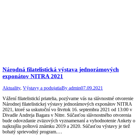
Národná filatelistická výstava jednorámových
exponátov NITRA 2021
Aktuality
,
Výstavy a podujatia
By
admin
07.09.2021
Vážení filatelistickí priatelia, pozývame vás na slávnostné otvorenie
Národnej filatelistickej výstavy jednorámových exponátov NITRA
2021, ktoré sa uskutoční vo štvrtok 16. septembra 2021 od 13:00 v
Divadle Andreja Bagara v Nitre. Súčasťou slávnostného otvorenia
bude odovzdanie zväzových vyznamenaní a vyhodnotenie Ankety o
najkrajšiu poštovú známku 2019 a 2020. Súčasťou výstavy je tiež
bohatý sprievodný program.…