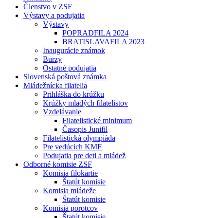
Členstvo v ZSF
Výstavy a podujatia
Výstavy
POPRADFILA 2024
BRATISLAVAFILA 2023
Inaugurácie známok
Burzy
Ostatné podujatia
Slovenská poštová známka
Mládežnícka filatelia
Prihláška do krúžku
Krúžky mladých filatelistov
Vzdelávanie
Filatelistické minimum
Časopis Junifil
Filatelistická olympiáda
Pre vedúcich KMF
Podujatia pre deti a mládež
Odborné komisie ZSF
Komisia filokartie
Štatút komisie
Komisia mládeže
Štatút komisie
Komisia porotcov
Štatút komisie