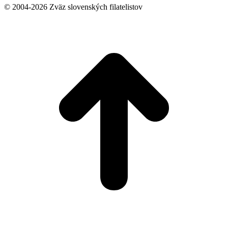
© 2004-2026 Zväz slovenských filatelistov
t
T