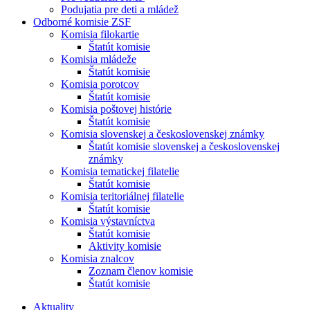
Podujatia pre deti a mládež
Odborné komisie ZSF
Komisia filokartie
Štatút komisie
Komisia mládeže
Štatút komisie
Komisia porotcov
Štatút komisie
Komisia poštovej histórie
Štatút komisie
Komisia slovenskej a československej známky
Štatút komisie slovenskej a československej
známky
Komisia tematickej filatelie
Štatút komisie
Komisia teritoriálnej filatelie
Štatút komisie
Komisia výstavníctva
Štatút komisie
Aktivity komisie
Komisia znalcov
Zoznam členov komisie
Štatút komisie
Aktuality