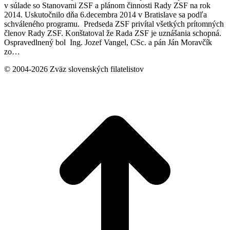
v súlade so Stanovami ZSF a plánom činnosti Rady ZSF na rok
2014. Uskutočnilo dňa 6.decembra 2014 v Bratislave sa podľa
schváleného programu. Predseda ZSF privítal všetkých prítomných
členov Rady ZSF. Konštatoval že Rada ZSF je uznášania schopná.
Ospravedlnený bol Ing. Jozef Vangel, CSc. a pán Ján Moravčík
zo…
© 2004-2026 Zväz slovenských filatelistov
t
T