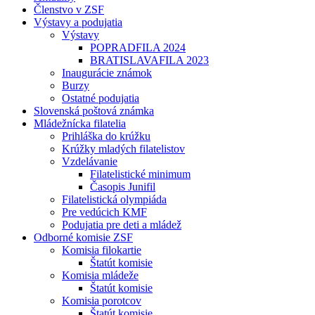
Členstvo v ZSF
Výstavy a podujatia
Výstavy
POPRADFILA 2024
BRATISLAVAFILA 2023
Inaugurácie známok
Burzy
Ostatné podujatia
Slovenská poštová známka
Mládežnícka filatelia
Prihláška do krúžku
Krúžky mladých filatelistov
Vzdelávanie
Filatelistické minimum
Časopis Junifil
Filatelistická olympiáda
Pre vedúcich KMF
Podujatia pre deti a mládež
Odborné komisie ZSF
Komisia filokartie
Štatút komisie
Komisia mládeže
Štatút komisie
Komisia porotcov
Štatút komisie