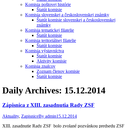
Komisia poštovej histórie
Štatút komisie
Komisia slovenskej a československej známky
Štatút komisie slovenskej a československej
známky
Komisia tematickej filatelie
Štatút komisie
Komisia teritoriálnej filatelie
Štatút komisie
Komisia výstavníctva
Štatút komisie
Aktivity komisie
Komisia znalcov
Zoznam členov komisie
Štatút komisie
Daily Archives:
15.12.2014
Zápisnica z XIII. zasadnutia Rady ZSF
Aktuality
,
Zapisnice
By
admin
15.12.2014
XIII. zasadnutie Rady ZSF bolo zvolané pozvánkou predsedu ZSF