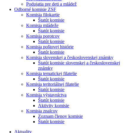
Podujatia pre deti a mládež
Odborné komisie ZSF
Komisia filokartie
Štatút komisie
Komisia mládeže
Štatút komisie
Komisia porotcov
Štatút komisie
Komisia poštovej histórie
Štatút komisie
Komisia slovenskej a československej známky
Štatút komisie slovenskej a československej
známky
Komisia tematickej filatelie
Štatút komisie
Komisia teritoriálnej filatelie
Štatút komisie
Komisia výstavníctva
Štatút komisie
Aktivity komisie
Komisia znalcov
Zoznam členov komisie
Štatút komisie
Aktuality