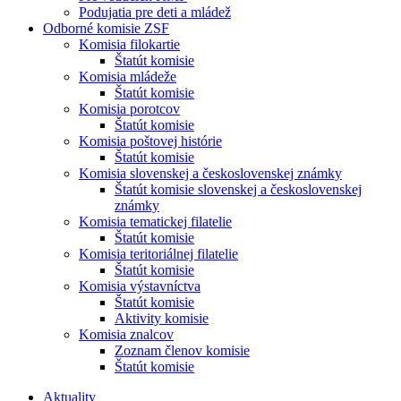
Podujatia pre deti a mládež
Odborné komisie ZSF
Komisia filokartie
Štatút komisie
Komisia mládeže
Štatút komisie
Komisia porotcov
Štatút komisie
Komisia poštovej histórie
Štatút komisie
Komisia slovenskej a československej známky
Štatút komisie slovenskej a československej
známky
Komisia tematickej filatelie
Štatút komisie
Komisia teritoriálnej filatelie
Štatút komisie
Komisia výstavníctva
Štatút komisie
Aktivity komisie
Komisia znalcov
Zoznam členov komisie
Štatút komisie
Aktuality