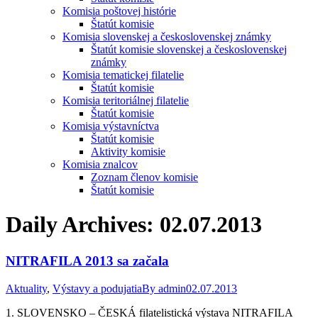
Komisia poštovej histórie
Štatút komisie
Komisia slovenskej a československej známky
Štatút komisie slovenskej a československej
známky
Komisia tematickej filatelie
Štatút komisie
Komisia teritoriálnej filatelie
Štatút komisie
Komisia výstavníctva
Štatút komisie
Aktivity komisie
Komisia znalcov
Zoznam členov komisie
Štatút komisie
Daily Archives:
02.07.2013
NITRAFILA 2013 sa začala
Aktuality
,
Výstavy a podujatia
By
admin
02.07.2013
1. SLOVENSKO – ČESKÁ filatelistická výstava NITRAFILA