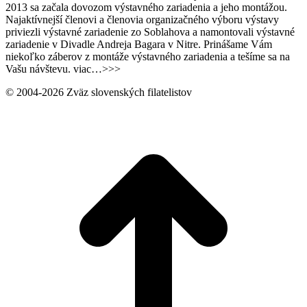
2013 sa začala dovozom výstavného zariadenia a jeho montážou.
Najaktívnejší členovi a členovia organizačného výboru výstavy
priviezli výstavné zariadenie zo Soblahova a namontovali výstavné
zariadenie v Divadle Andreja Bagara v Nitre. Prinášame Vám
niekoľko záberov z montáže výstavného zariadenia a tešíme sa na
Vašu návštevu. viac…>>>
© 2004-2026 Zväz slovenských filatelistov
t
T