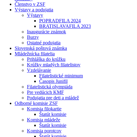
Členstvo v ZSF
Výstavy a podujatia
Výstavy
POPRADFILA 2024
BRATISLAVAFILA 2023
Inaugurácie známok
Burzy
Ostatné podujatia
Slovenská poštová známka
Mládežnícka filatelia
Prihláška do krúžku
Krúžky mladých filatelistov
Vzdelávanie
Filatelistické minimum
Časopis Junifil
Filatelistická olympiáda
Pre vedúcich KMF
Podujatia pre deti a mládež
Odborné komisie ZSF
Komisia filokartie
Štatút komisie
Komisia mládeže
Štatút komisie
Komisia porotcov
Štatút komisie