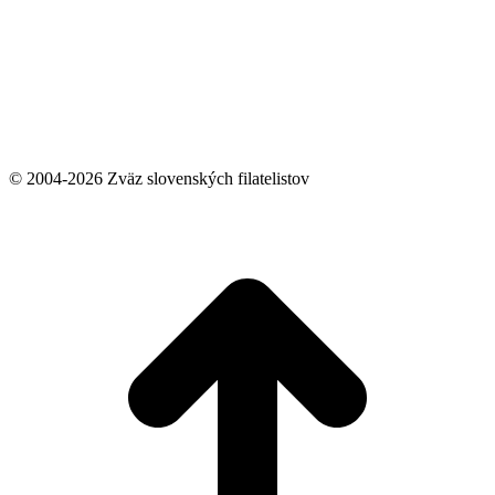
© 2004-2026 Zväz slovenských filatelistov
t
T