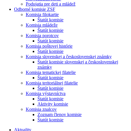
Podujatia pre deti a mládež
Odborné komisie ZSF
Komisia filokartie
Štatút komisie
Komisia mládeže
Štatút komisie
Komisia porotcov
Štatút komisie
Komisia poštovej histórie
Štatút komisie
Komisia slovenskej a československej známky
Štatút komisie slovenskej a československej
známky
Komisia tematickej filatelie
Štatút komisie
Komisia teritoriálnej filatelie
Štatút komisie
Komisia výstavníctva
Štatút komisie
Aktivity komisie
Komisia znalcov
Zoznam členov komisie
Štatút komisie
Aktuality