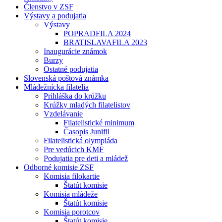
Členstvo v ZSF
Výstavy a podujatia
Výstavy
POPRADFILA 2024
BRATISLAVAFILA 2023
Inaugurácie známok
Burzy
Ostatné podujatia
Slovenská poštová známka
Mládežnícka filatelia
Prihláška do krúžku
Krúžky mladých filatelistov
Vzdelávanie
Filatelistické minimum
Časopis Junifil
Filatelistická olympiáda
Pre vedúcich KMF
Podujatia pre deti a mládež
Odborné komisie ZSF
Komisia filokartie
Štatút komisie
Komisia mládeže
Štatút komisie
Komisia porotcov
Štatút komisie