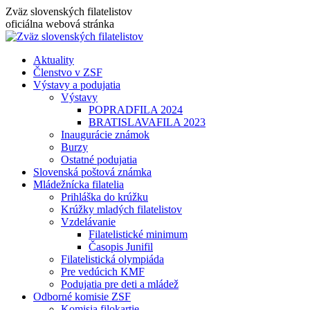
Skip
Zväz slovenských filatelistov
to
oficiálna webová stránka
content
Aktuality
Členstvo v ZSF
Výstavy a podujatia
Výstavy
POPRADFILA 2024
BRATISLAVAFILA 2023
Inaugurácie známok
Burzy
Ostatné podujatia
Slovenská poštová známka
Mládežnícka filatelia
Prihláška do krúžku
Krúžky mladých filatelistov
Vzdelávanie
Filatelistické minimum
Časopis Junifil
Filatelistická olympiáda
Pre vedúcich KMF
Podujatia pre deti a mládež
Odborné komisie ZSF
Komisia filokartie