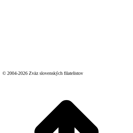
© 2004-2026 Zväz slovenských filatelistov
t
T