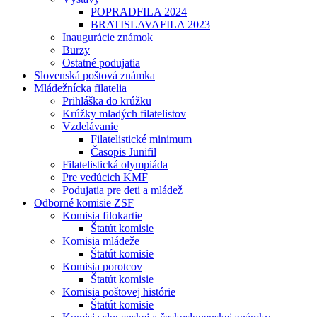
POPRADFILA 2024
BRATISLAVAFILA 2023
Inaugurácie známok
Burzy
Ostatné podujatia
Slovenská poštová známka
Mládežnícka filatelia
Prihláška do krúžku
Krúžky mladých filatelistov
Vzdelávanie
Filatelistické minimum
Časopis Junifil
Filatelistická olympiáda
Pre vedúcich KMF
Podujatia pre deti a mládež
Odborné komisie ZSF
Komisia filokartie
Štatút komisie
Komisia mládeže
Štatút komisie
Komisia porotcov
Štatút komisie
Komisia poštovej histórie
Štatút komisie