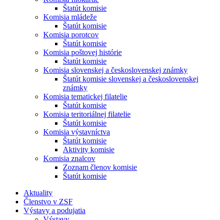
Štatút komisie
Komisia mládeže
Štatút komisie
Komisia porotcov
Štatút komisie
Komisia poštovej histórie
Štatút komisie
Komisia slovenskej a československej známky
Štatút komisie slovenskej a československej
známky
Komisia tematickej filatelie
Štatút komisie
Komisia teritoriálnej filatelie
Štatút komisie
Komisia výstavníctva
Štatút komisie
Aktivity komisie
Komisia znalcov
Zoznam členov komisie
Štatút komisie
Aktuality
Členstvo v ZSF
Výstavy a podujatia
Výstavy