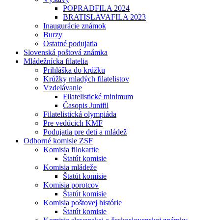
POPRADFILA 2024
BRATISLAVAFILA 2023
Inaugurácie známok
Burzy
Ostatné podujatia
Slovenská poštová známka
Mládežnícka filatelia
Prihláška do krúžku
Krúžky mladých filatelistov
Vzdelávanie
Filatelistické minimum
Časopis Junifil
Filatelistická olympiáda
Pre vedúcich KMF
Podujatia pre deti a mládež
Odborné komisie ZSF
Komisia filokartie
Štatút komisie
Komisia mládeže
Štatút komisie
Komisia porotcov
Štatút komisie
Komisia poštovej histórie
Štatút komisie