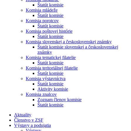
Štatút komisie
Komisia mládeže
Štatút komisie
Komisia porotcov
Štatút komisie
Komisia poštovej histórie
Štatút komisie
Komisia slovenskej a československej známky
Štatút komisie slovenskej a československej
známky
Komisia tematickej filatelie
Štatút komisie
Komisia teritoriálnej filatelie
Štatút komisie
Komisia výstavníctva
Štatút komisie
Aktivity komisie
Komisia znalcov
Zoznam členov komisie
Štatút komisie
Aktuality
Členstvo v ZSF
Výstavy a podujatia
Výstavy