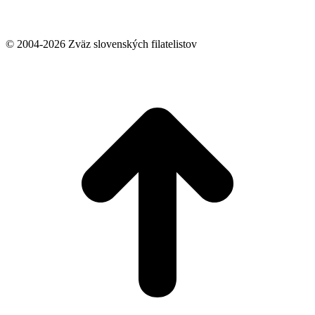
© 2004-2026 Zväz slovenských filatelistov
t
T