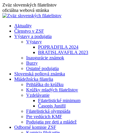
Skip
Zväz slovenských filatelistov
to
oficiálna webová stránka
content
Aktuality
Členstvo v ZSF
Výstavy a podujatia
Výstavy
POPRADFILA 2024
BRATISLAVAFILA 2023
Inaugurácie známok
Burzy
Ostatné podujatia
Slovenská poštová známka
Mládežnícka filatelia
Prihláška do krúžku
Krúžky mladých filatelistov
Vzdelávanie
Filatelistické minimum
Časopis Junifil
Filatelistická olympiáda
Pre vedúcich KMF
Podujatia pre deti a mládež
Odborné komisie ZSF
Komisia filokartie