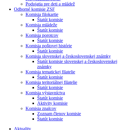
Podujatia pre deti a mládež
Odborné komisie ZSF
Komisia filokartie
Štatút komisie
Komisia mládeže
Štatút komisie
Komisia porotcov
Štatút komisie
Komisia poštovej histórie
Štatút komisie
Komisia slovenskej a československej známky
Štatút komisie slovenskej a československej
známky
Komisia tematickej filatelie
Štatút komisie
Komisia teritoriálnej filatelie
Štatút komisie
Komisia výstavníctva
Štatút komisie
Aktivity komisie
Komisia znalcov
Zoznam členov komisie
Štatút komisie
Aktuality