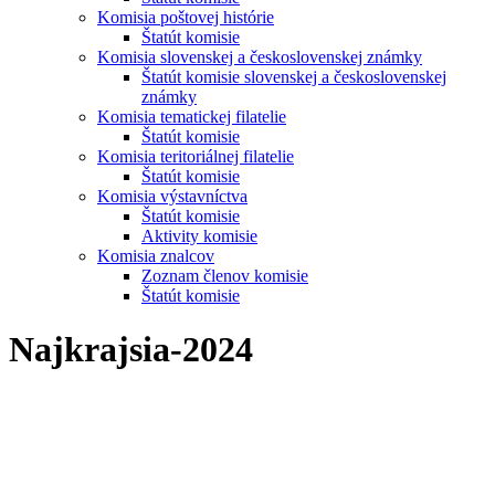
Komisia poštovej histórie
Štatút komisie
Komisia slovenskej a československej známky
Štatút komisie slovenskej a československej
známky
Komisia tematickej filatelie
Štatút komisie
Komisia teritoriálnej filatelie
Štatút komisie
Komisia výstavníctva
Štatút komisie
Aktivity komisie
Komisia znalcov
Zoznam členov komisie
Štatút komisie
Najkrajsia-2024