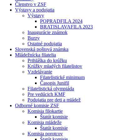
Členstvo v ZSF
Výstavy a podujatia
Výstavy
POPRADFILA 2024
BRATISLAVAFILA 2023
Inaugurácie známok
Burzy
Ostatné podujatia
Slovenská poštová známka
Mládežnícka filatelia
Prihláška do krúžku
Krúžky mladých filatelistov
Vzdelávanie
Filatelistické minimum
Časopis Junifil
Filatelistická olympiáda
Pre vedúcich KMF
Podujatia pre deti a mládež
Odborné komisie ZSF
Komisia filokartie
Štatút komisie
Komisia mládeže
Štatút komisie
Komisia porotcov
Štatút komisie