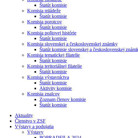
Štatút komisie
Komisia mládeže
Štatút komisie
Komisia porotcov
Štatút komisie
Komisia poštovej histórie
Štatút komisie
Komisia slovenskej a československej známky
Štatút komisie slovenskej a československej znám
Komisia tematickej filatelie
Štatút komisie
Komisia teritoriálnej filatelie
Štatút komisie
Komisia výstavníctva
Štatút komisie
Aktivity komisie
Komisia znalcov
Zoznam členov komisie
Štatút komisie
Aktuality
Členstvo v ZSF
Výstavy a podujatia
Výstavy
POPRADFILA 2024