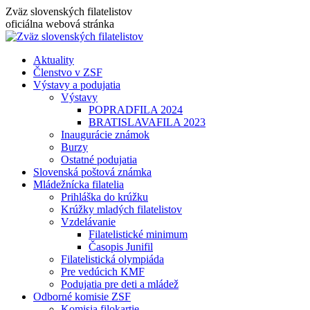
Skip
Zväz slovenských filatelistov
to
oficiálna webová stránka
content
Aktuality
Členstvo v ZSF
Výstavy a podujatia
Výstavy
POPRADFILA 2024
BRATISLAVAFILA 2023
Inaugurácie známok
Burzy
Ostatné podujatia
Slovenská poštová známka
Mládežnícka filatelia
Prihláška do krúžku
Krúžky mladých filatelistov
Vzdelávanie
Filatelistické minimum
Časopis Junifil
Filatelistická olympiáda
Pre vedúcich KMF
Podujatia pre deti a mládež
Odborné komisie ZSF
Komisia filokartie