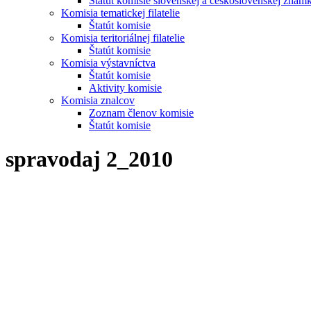
Štatút komisie slovenskej a československej znám
Komisia tematickej filatelie
Štatút komisie
Komisia teritoriálnej filatelie
Štatút komisie
Komisia výstavníctva
Štatút komisie
Aktivity komisie
Komisia znalcov
Zoznam členov komisie
Štatút komisie
spravodaj 2_2010