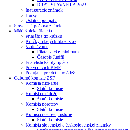
BRATISLAVAFILA 2023
Inaugurácie známok
Burzy
Ostatné podujatia
Slovenská poštová známka
Mládežnícka filatelia
Prihláška do krúžku
Krúžky mladých filatelistov
Vzdelávanie
Filatelistické minimum
Časopis Junifil
Filatelistická olympiáda
Pre vedúcich KMF
Podujatia pre deti a mládež
Odborné komisie ZSF
Komisia filokartie
Štatút komisie
Komisia mládeže
Štatút komisie
Komisia porotcov
Štatút komisie
Komisia poštovej histórie
Štatút komisie
Komisia slovenskej a československej známky