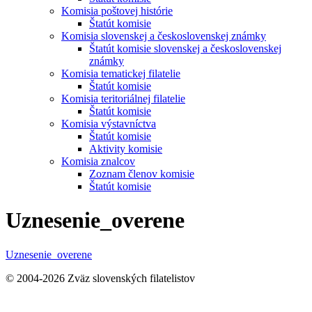
Komisia poštovej histórie
Štatút komisie
Komisia slovenskej a československej známky
Štatút komisie slovenskej a československej
známky
Komisia tematickej filatelie
Štatút komisie
Komisia teritoriálnej filatelie
Štatút komisie
Komisia výstavníctva
Štatút komisie
Aktivity komisie
Komisia znalcov
Zoznam členov komisie
Štatút komisie
Uznesenie_overene
Uznesenie_overene
© 2004-2026 Zväz slovenských filatelistov
t