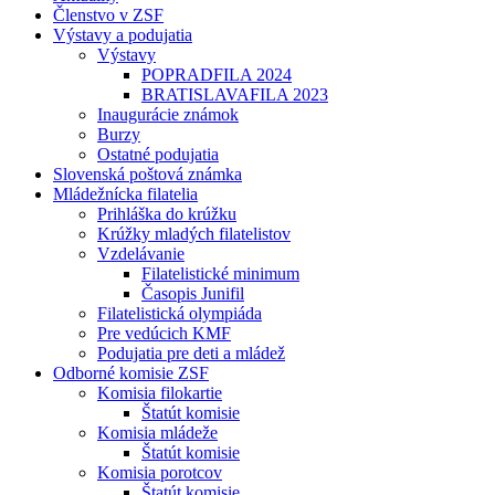
Členstvo v ZSF
Výstavy a podujatia
Výstavy
POPRADFILA 2024
BRATISLAVAFILA 2023
Inaugurácie známok
Burzy
Ostatné podujatia
Slovenská poštová známka
Mládežnícka filatelia
Prihláška do krúžku
Krúžky mladých filatelistov
Vzdelávanie
Filatelistické minimum
Časopis Junifil
Filatelistická olympiáda
Pre vedúcich KMF
Podujatia pre deti a mládež
Odborné komisie ZSF
Komisia filokartie
Štatút komisie
Komisia mládeže
Štatút komisie
Komisia porotcov
Štatút komisie