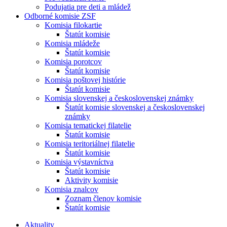
Podujatia pre deti a mládež
Odborné komisie ZSF
Komisia filokartie
Štatút komisie
Komisia mládeže
Štatút komisie
Komisia porotcov
Štatút komisie
Komisia poštovej histórie
Štatút komisie
Komisia slovenskej a československej známky
Štatút komisie slovenskej a československej
známky
Komisia tematickej filatelie
Štatút komisie
Komisia teritoriálnej filatelie
Štatút komisie
Komisia výstavníctva
Štatút komisie
Aktivity komisie
Komisia znalcov
Zoznam členov komisie
Štatút komisie
Aktuality