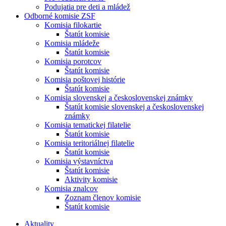
Podujatia pre deti a mládež
Odborné komisie ZSF
Komisia filokartie
Štatút komisie
Komisia mládeže
Štatút komisie
Komisia porotcov
Štatút komisie
Komisia poštovej histórie
Štatút komisie
Komisia slovenskej a československej známky
Štatút komisie slovenskej a československej
známky
Komisia tematickej filatelie
Štatút komisie
Komisia teritoriálnej filatelie
Štatút komisie
Komisia výstavníctva
Štatút komisie
Aktivity komisie
Komisia znalcov
Zoznam členov komisie
Štatút komisie
Aktuality