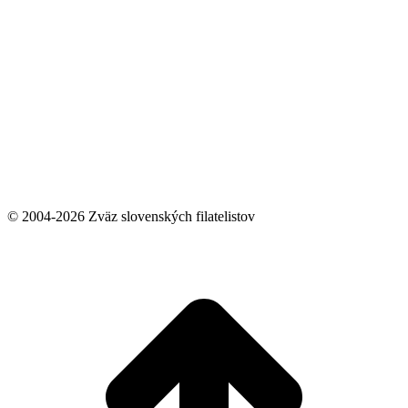
© 2004-2026 Zväz slovenských filatelistov
t
T