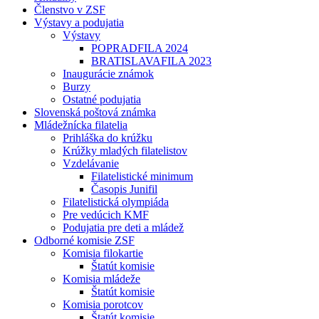
Členstvo v ZSF
Výstavy a podujatia
Výstavy
POPRADFILA 2024
BRATISLAVAFILA 2023
Inaugurácie známok
Burzy
Ostatné podujatia
Slovenská poštová známka
Mládežnícka filatelia
Prihláška do krúžku
Krúžky mladých filatelistov
Vzdelávanie
Filatelistické minimum
Časopis Junifil
Filatelistická olympiáda
Pre vedúcich KMF
Podujatia pre deti a mládež
Odborné komisie ZSF
Komisia filokartie
Štatút komisie
Komisia mládeže
Štatút komisie
Komisia porotcov
Štatút komisie