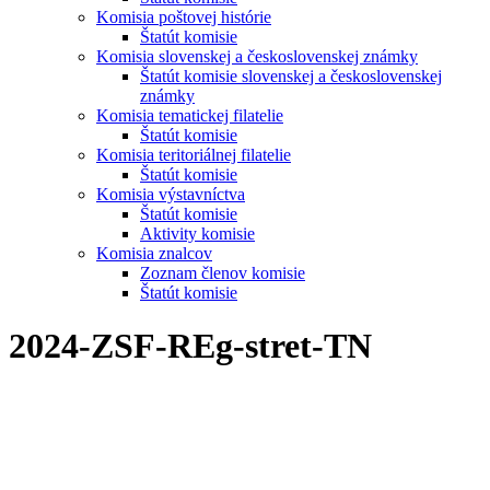
Komisia poštovej histórie
Štatút komisie
Komisia slovenskej a československej známky
Štatút komisie slovenskej a československej
známky
Komisia tematickej filatelie
Štatút komisie
Komisia teritoriálnej filatelie
Štatút komisie
Komisia výstavníctva
Štatút komisie
Aktivity komisie
Komisia znalcov
Zoznam členov komisie
Štatút komisie
2024-ZSF-REg-stret-TN