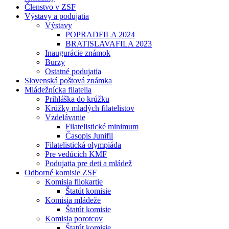
Členstvo v ZSF
Výstavy a podujatia
Výstavy
POPRADFILA 2024
BRATISLAVAFILA 2023
Inaugurácie známok
Burzy
Ostatné podujatia
Slovenská poštová známka
Mládežnícka filatelia
Prihláška do krúžku
Krúžky mladých filatelistov
Vzdelávanie
Filatelistické minimum
Časopis Junifil
Filatelistická olympiáda
Pre vedúcich KMF
Podujatia pre deti a mládež
Odborné komisie ZSF
Komisia filokartie
Štatút komisie
Komisia mládeže
Štatút komisie
Komisia porotcov
Štatút komisie