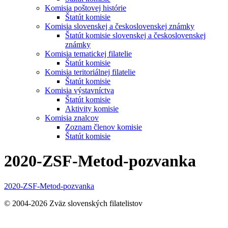
Komisia poštovej histórie
Štatút komisie
Komisia slovenskej a československej známky
Štatút komisie slovenskej a československej
známky
Komisia tematickej filatelie
Štatút komisie
Komisia teritoriálnej filatelie
Štatút komisie
Komisia výstavníctva
Štatút komisie
Aktivity komisie
Komisia znalcov
Zoznam členov komisie
Štatút komisie
2020-ZSF-Metod-pozvanka
2020-ZSF-Metod-pozvanka
© 2004-2026 Zväz slovenských filatelistov
t