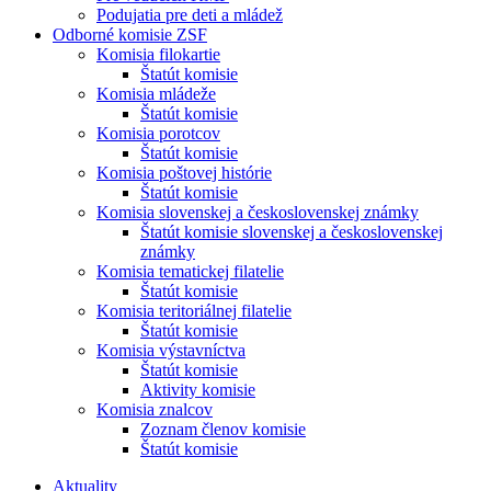
Podujatia pre deti a mládež
Odborné komisie ZSF
Komisia filokartie
Štatút komisie
Komisia mládeže
Štatút komisie
Komisia porotcov
Štatút komisie
Komisia poštovej histórie
Štatút komisie
Komisia slovenskej a československej známky
Štatút komisie slovenskej a československej
známky
Komisia tematickej filatelie
Štatút komisie
Komisia teritoriálnej filatelie
Štatút komisie
Komisia výstavníctva
Štatút komisie
Aktivity komisie
Komisia znalcov
Zoznam členov komisie
Štatút komisie
Aktuality