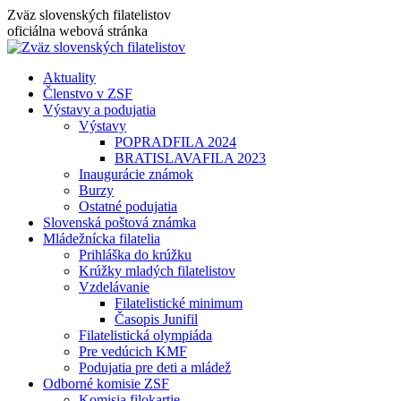
Skip
Zväz slovenských filatelistov
to
oficiálna webová stránka
content
Aktuality
Členstvo v ZSF
Výstavy a podujatia
Výstavy
POPRADFILA 2024
BRATISLAVAFILA 2023
Inaugurácie známok
Burzy
Ostatné podujatia
Slovenská poštová známka
Mládežnícka filatelia
Prihláška do krúžku
Krúžky mladých filatelistov
Vzdelávanie
Filatelistické minimum
Časopis Junifil
Filatelistická olympiáda
Pre vedúcich KMF
Podujatia pre deti a mládež
Odborné komisie ZSF
Komisia filokartie