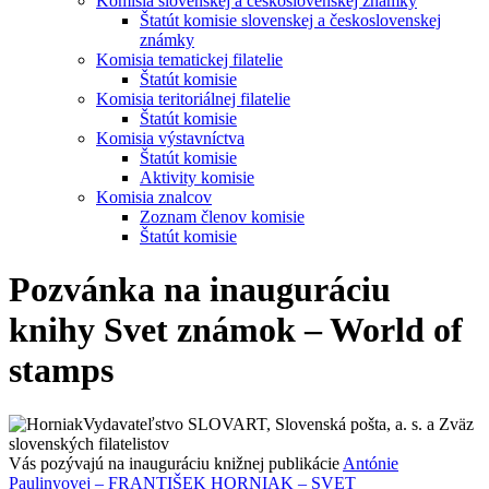
Komisia slovenskej a československej známky
Štatút komisie slovenskej a československej
známky
Komisia tematickej filatelie
Štatút komisie
Komisia teritoriálnej filatelie
Štatút komisie
Komisia výstavníctva
Štatút komisie
Aktivity komisie
Komisia znalcov
Zoznam členov komisie
Štatút komisie
Pozvánka na inauguráciu
knihy Svet známok – World of
stamps
Vydavateľstvo SLOVART, Slovenská pošta, a. s. a Zväz
slovenských filatelistov
Vás pozývajú na inauguráciu knižnej publikácie
Antónie
Paulinyovej – FRANTIŠEK HORNIAK – SVET