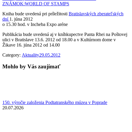
ZNÁMOK:WORLD OF STAMPS
Kniha bude uvedená pri príležitosti
Bratislavských zberateľských
dní
1. júna 2012
o 15.30 hod. v Incheba Expo aréne
Publikácia bude uvedená aj v kníhkupectve Panta Rhei na Poštovej
ulici v Bratislave 13.6. 2012 od 18.00 a v Kultúrnom dome v
Žikave 16. júna 2012 od 14.00
Category:
Aktuality
29.05.2012
Mohlo by Vás zaujímať
150. výročie založenia Podtatranského múzea v Poprade
20.07.2026