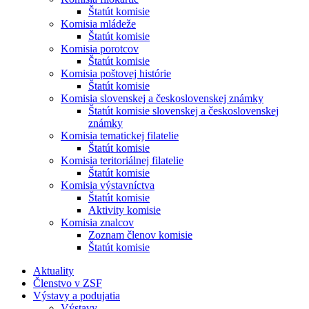
Štatút komisie
Komisia mládeže
Štatút komisie
Komisia porotcov
Štatút komisie
Komisia poštovej histórie
Štatút komisie
Komisia slovenskej a československej známky
Štatút komisie slovenskej a československej
známky
Komisia tematickej filatelie
Štatút komisie
Komisia teritoriálnej filatelie
Štatút komisie
Komisia výstavníctva
Štatút komisie
Aktivity komisie
Komisia znalcov
Zoznam členov komisie
Štatút komisie
Aktuality
Členstvo v ZSF
Výstavy a podujatia
Výstavy