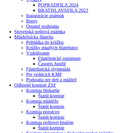
POPRADFILA 2024
BRATISLAVAFILA 2023
Inaugurácie známok
Burzy
Ostatné podujatia
Slovenská poštová známka
Mládežnícka filatelia
Prihláška do krúžku
Krúžky mladých filatelistov
Vzdelávanie
Filatelistické minimum
Časopis Junifil
Filatelistická olympiáda
Pre vedúcich KMF
Podujatia pre deti a mládež
Odborné komisie ZSF
Komisia filokartie
Štatút komisie
Komisia mládeže
Štatút komisie
Komisia porotcov
Štatút komisie
Komisia poštovej histórie
Štatút komisie