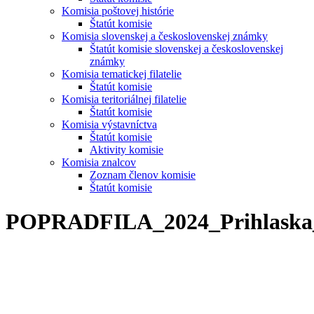
Komisia poštovej histórie
Štatút komisie
Komisia slovenskej a československej známky
Štatút komisie slovenskej a československej
známky
Komisia tematickej filatelie
Štatút komisie
Komisia teritoriálnej filatelie
Štatút komisie
Komisia výstavníctva
Štatút komisie
Aktivity komisie
Komisia znalcov
Zoznam členov komisie
Štatút komisie
POPRADFILA_2024_Prihlaska