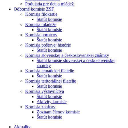
Podujatia pre deti a mládež
Odborné komisie ZSF
Komisia filokartie
Štatút komisie
Komisia mládeže
Štatút komisie
Komisia porotcov
Štatút komisie
Komisia poštovej histórie
Štatút komisie
Komisia slovenskej a československej známky
Štatút komisie slovenskej a československej
známky
Komisia tematickej filatelie
Štatút komisie
Komisia teritoriálnej filatelie
Štatút komisie
Komisia výstavníctva
Štatút komisie
Aktivity komisie
Komisia znalcov
Zoznam členov komisie
Štatút komisie
Aktuality