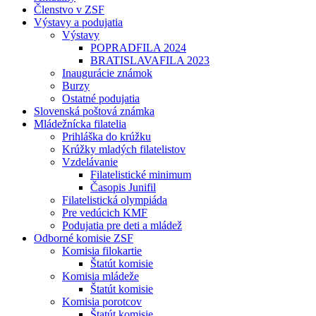
Členstvo v ZSF
Výstavy a podujatia
Výstavy
POPRADFILA 2024
BRATISLAVAFILA 2023
Inaugurácie známok
Burzy
Ostatné podujatia
Slovenská poštová známka
Mládežnícka filatelia
Prihláška do krúžku
Krúžky mladých filatelistov
Vzdelávanie
Filatelistické minimum
Časopis Junifil
Filatelistická olympiáda
Pre vedúcich KMF
Podujatia pre deti a mládež
Odborné komisie ZSF
Komisia filokartie
Štatút komisie
Komisia mládeže
Štatút komisie
Komisia porotcov
Štatút komisie