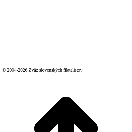
© 2004-2026 Zväz slovenských filatelistov
t
T