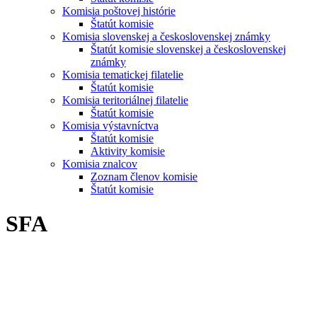
Komisia poštovej histórie
Štatút komisie
Komisia slovenskej a československej známky
Štatút komisie slovenskej a československej
známky
Komisia tematickej filatelie
Štatút komisie
Komisia teritoriálnej filatelie
Štatút komisie
Komisia výstavníctva
Štatút komisie
Aktivity komisie
Komisia znalcov
Zoznam členov komisie
Štatút komisie
SFA