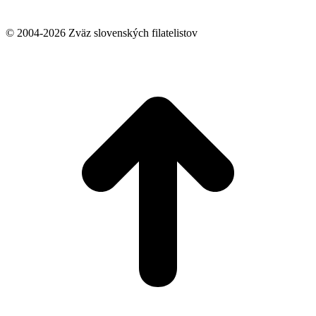
© 2004-2026 Zväz slovenských filatelistov
t
T