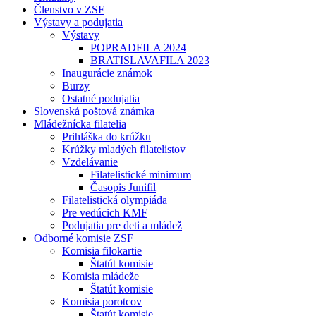
Členstvo v ZSF
Výstavy a podujatia
Výstavy
POPRADFILA 2024
BRATISLAVAFILA 2023
Inaugurácie známok
Burzy
Ostatné podujatia
Slovenská poštová známka
Mládežnícka filatelia
Prihláška do krúžku
Krúžky mladých filatelistov
Vzdelávanie
Filatelistické minimum
Časopis Junifil
Filatelistická olympiáda
Pre vedúcich KMF
Podujatia pre deti a mládež
Odborné komisie ZSF
Komisia filokartie
Štatút komisie
Komisia mládeže
Štatút komisie
Komisia porotcov
Štatút komisie