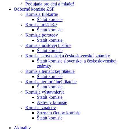
Podujatia pre deti a mládež
Odborné komisie ZSF
Komisia filokartie
Štatút komisie
Komisia mládeže
Štatút komisie
Komisia porotcov
Štatút komisie
Komisia poštovej histórie
Štatút komisie
Komisia slovenskej a československej známky
Štatút komisie slovenskej a československej
známky
Komisia tematickej filatelie
Štatút komisie
Komisia teritoriálnej filatelie
Štatút komisie
Komisia výstavníctva
Štatút komisie
Aktivity komisie
Komisia znalcov
Zoznam členov komisie
Štatút komisie
Aktuality