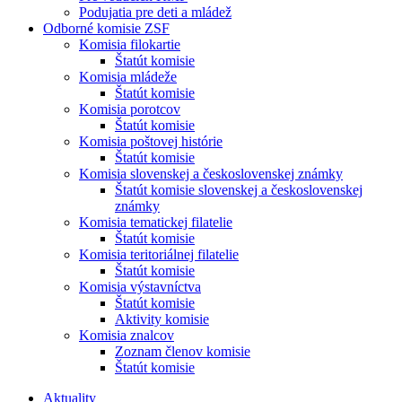
Podujatia pre deti a mládež
Odborné komisie ZSF
Komisia filokartie
Štatút komisie
Komisia mládeže
Štatút komisie
Komisia porotcov
Štatút komisie
Komisia poštovej histórie
Štatút komisie
Komisia slovenskej a československej známky
Štatút komisie slovenskej a československej
známky
Komisia tematickej filatelie
Štatút komisie
Komisia teritoriálnej filatelie
Štatút komisie
Komisia výstavníctva
Štatút komisie
Aktivity komisie
Komisia znalcov
Zoznam členov komisie
Štatút komisie
Aktuality