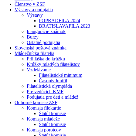
Členstvo v ZSF
Výstavy a podujatia
Výstavy
POPRADFILA 2024
BRATISLAVAFILA 2023
Inaugurácie známok
Burzy
Ostatné podujatia
Slovenská poštová známka
Mládežnícka filatelia
Prihláška do krúžku
Krúžky mladých filatelistov
Vzdelávanie
Filatelistické minimum
Časopis Junifil
Filatelistická olympiáda
Pre vedúcich KMF
Podujatia pre deti a mládež
Odborné komisie ZSF
Komisia filokartie
Štatút komisie
Komisia mládeže
Štatút komisie
Komisia porotcov
Štatút komisie