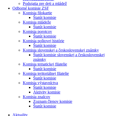
Podujatia pre deti a mládež
Odborné komisie ZSF
Komisia filokartie
Štatút komisie
Komisia mládeže
Štatút komisie
Komisia porotcov
Štatút komisie
Komisia poštovej histórie
Štatút komisie
Komisia slovenskej a československej známky
Štatút komisie slovenskej a československej
známky
Komisia tematickej filatelie
Štatút komisie
Komisia teritoriálnej filatelie
Štatút komisie
Komisia výstavníctva
Štatút komisie
Aktivity komisie
Komisia znalcov
Zoznam členov komisie
Štatút komisie
Aktuality