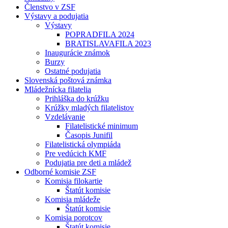
Členstvo v ZSF
Výstavy a podujatia
Výstavy
POPRADFILA 2024
BRATISLAVAFILA 2023
Inaugurácie známok
Burzy
Ostatné podujatia
Slovenská poštová známka
Mládežnícka filatelia
Prihláška do krúžku
Krúžky mladých filatelistov
Vzdelávanie
Filatelistické minimum
Časopis Junifil
Filatelistická olympiáda
Pre vedúcich KMF
Podujatia pre deti a mládež
Odborné komisie ZSF
Komisia filokartie
Štatút komisie
Komisia mládeže
Štatút komisie
Komisia porotcov
Štatút komisie