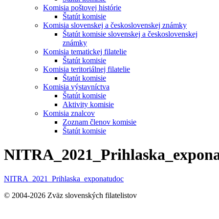
Komisia poštovej histórie
Štatút komisie
Komisia slovenskej a československej známky
Štatút komisie slovenskej a československej
známky
Komisia tematickej filatelie
Štatút komisie
Komisia teritoriálnej filatelie
Štatút komisie
Komisia výstavníctva
Štatút komisie
Aktivity komisie
Komisia znalcov
Zoznam členov komisie
Štatút komisie
NITRA_2021_Prihlaska_expona
NITRA_2021_Prihlaska_exponatudoc
© 2004-2026 Zväz slovenských filatelistov
t