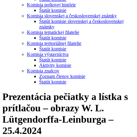
Komisia poštovej histórie
Štatút komisie
Komisia slovenskej a československej známky
Štatút komisie slovenskej a československej
známky
Komisia tematickej filatelie
Štatút komisie
Komisia teritoriálnej filatelie
Štatút komisie
Komisia výstavníctva
Štatút komisie
Aktivity komisie
Komisia znalcov
Zoznam členov komisie
Štatút komisie
Prezentácia pečiatky a lístka s
prítlačou – obrazy W. L.
Lütgendorffa-Leinburga –
25.4.2024