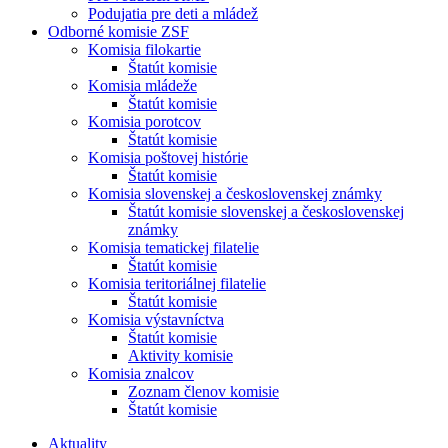
Podujatia pre deti a mládež
Odborné komisie ZSF
Komisia filokartie
Štatút komisie
Komisia mládeže
Štatút komisie
Komisia porotcov
Štatút komisie
Komisia poštovej histórie
Štatút komisie
Komisia slovenskej a československej známky
Štatút komisie slovenskej a československej
známky
Komisia tematickej filatelie
Štatút komisie
Komisia teritoriálnej filatelie
Štatút komisie
Komisia výstavníctva
Štatút komisie
Aktivity komisie
Komisia znalcov
Zoznam členov komisie
Štatút komisie
Aktuality