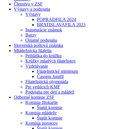
Členstvo v ZSF
Výstavy a podujatia
Výstavy
POPRADFILA 2024
BRATISLAVAFILA 2023
Inaugurácie známok
Burzy
Ostatné podujatia
Slovenská poštová známka
Mládežnícka filatelia
Prihláška do krúžku
Krúžky mladých filatelistov
Vzdelávanie
Filatelistické minimum
Časopis Junifil
Filatelistická olympiáda
Pre vedúcich KMF
Podujatia pre deti a mládež
Odborné komisie ZSF
Komisia filokartie
Štatút komisie
Komisia mládeže
Štatút komisie
Komisia porotcov
Štatút komisie