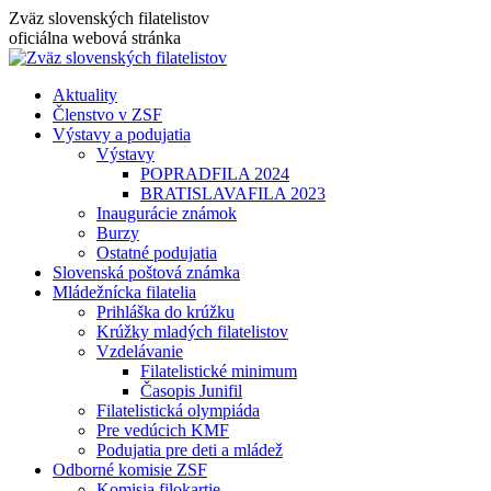
Skip
Zväz slovenských filatelistov
to
oficiálna webová stránka
content
Aktuality
Členstvo v ZSF
Výstavy a podujatia
Výstavy
POPRADFILA 2024
BRATISLAVAFILA 2023
Inaugurácie známok
Burzy
Ostatné podujatia
Slovenská poštová známka
Mládežnícka filatelia
Prihláška do krúžku
Krúžky mladých filatelistov
Vzdelávanie
Filatelistické minimum
Časopis Junifil
Filatelistická olympiáda
Pre vedúcich KMF
Podujatia pre deti a mládež
Odborné komisie ZSF
Komisia filokartie