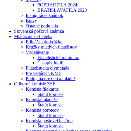
POPRADFILA 2024
BRATISLAVAFILA 2023
Inaugurácie známok
Burzy
Ostatné podujatia
Slovenská poštová známka
Mládežnícka filatelia
Prihláška do krúžku
Krúžky mladých filatelistov
Vzdelávanie
Filatelistické minimum
Časopis Junifil
Filatelistická olympiáda
Pre vedúcich KMF
Podujatia pre deti a mládež
Odborné komisie ZSF
Komisia filokartie
Štatút komisie
Komisia mládeže
Štatút komisie
Komisia porotcov
Štatút komisie
Komisia poštovej histórie
Štatút komisie