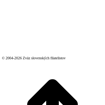
© 2004-2026 Zväz slovenských filatelistov
t
T