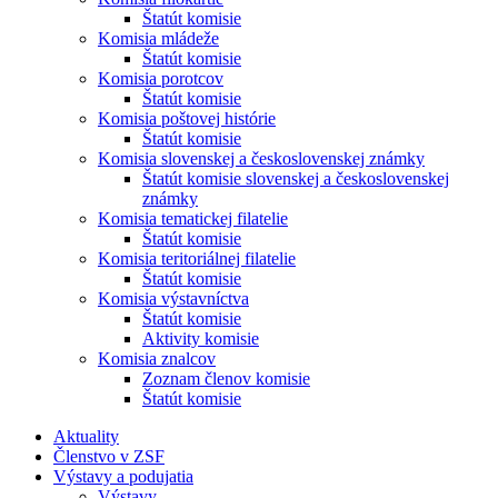
Štatút komisie
Komisia mládeže
Štatút komisie
Komisia porotcov
Štatút komisie
Komisia poštovej histórie
Štatút komisie
Komisia slovenskej a československej známky
Štatút komisie slovenskej a československej
známky
Komisia tematickej filatelie
Štatút komisie
Komisia teritoriálnej filatelie
Štatút komisie
Komisia výstavníctva
Štatút komisie
Aktivity komisie
Komisia znalcov
Zoznam členov komisie
Štatút komisie
Aktuality
Členstvo v ZSF
Výstavy a podujatia
Výstavy